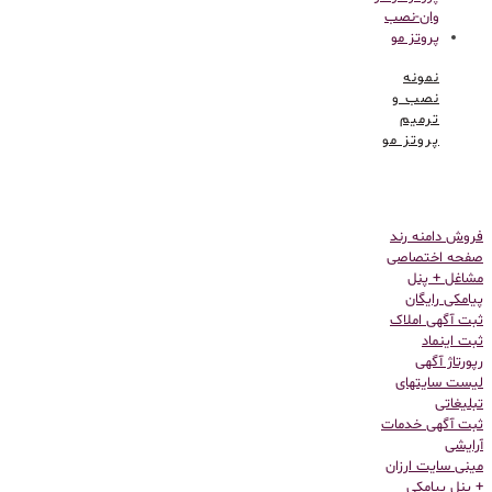
نمونه
نصب و
ترمیم
پروتز مو
فروش دامنه رند
صفحه اختصاصی
مشاغل + پنل
پیامکی رایگان
ثبت آگهی املاک
ثبت اینماد
رپورتاژ آگهی
لیست سایتهای
تبلیغاتی
ثبت آگهی خدمات
آرایشی
مینی سایت ارزان
+ پنل پیامکی