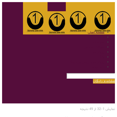
صفحه اصلی
گالری
نمونه کار
سوالات متداول
پروتز مو
بلاگ
پروتز مو با روش بریدینگ
درباره‌ی ما
مشاوره رایگان
نمایش 1–32 از 49 نتیجه