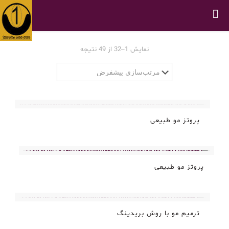
نمایش 1–32 از 49 نتیجه
پروتز مو طبیعی
پروتز مو طبیعی
ترمیم مو با روش بریدینگ