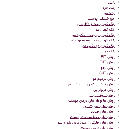
رژلب
رشد مژه
رشد مو
رفع خشکی پوست
رنگ کردن بعد از دکلره مو
رنگ کردن مو
رنگ کردن مو بعد از دکلره مو
رنگ کردن مو به چه صورت است
رنگ کردن مو دکلره مو
رنگ مو
روش FIT
روش FUT
روش prp
روش SUT
روش ترمیم مو
روش فیکس کردن مو در ترمیم
روش مزوتراپی
روش مزوتراپی مو
روش ها و راه های درمان پوست
روش های تقویت ابرو
روش های جدید
روش های حفظ سلامت پوست
روش های خانگی از بین بردن شوره سر
روش های درمان پوست