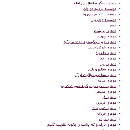
موخوره چگونه اتفاق می افتد
موسسه ترمیم مو وان
موسسه ترمیم موی وان
موسسه موی وان
موم
موهای پرپشت
موهای چرب
موهای چرب چگونه به وجود می آید
موهای خوش حالت
موهای دلخواه
موهای زائد
موهای زیبا
موهای سالم و بلند
موهای سالم و مراقبت از آن
موهای صاف
موهای ضعیف را چگونه تقویت کنیم
موهای طبیعی
موهای فر
موهای فرفری
موهای کم پشت
موهای مردانه
موهای نازک
موهای نازک و کم پشت را چگونه تقویت کنیم