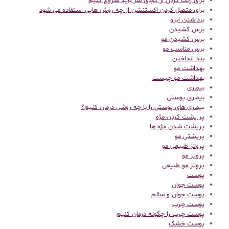
برای رنگ کردن از کجای سر باید شروع کنیم
برای متصل کردن اکستنشن از چه روش هایی استفاده می شود
برداشتن ابرو
برس کشیدن
برس کشیدن مو
برس مناسب مو
بند انداختن
بهداشت مو
بهداشت مو چیست
بیماری
بیماری پوستی
بیماری های پوستی را با چه روشی درمان کنیم؟
پر پشت کردن مژه
پرپشت شدن مژه ها
پرپشتی مو
پروتز طبیعی مو
پروتز مو
پروتز مو طبیعی
پوست
پوست جوان
پوست جوان و سالم
پوست چرب
پوست چرب را چگونه درمان کنیم
پوست خشک