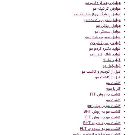
عوارض بعد از دکلره مو
عوارض کراتینه مو
عوامل پیشگیری از سفیدی مو
عوامل تخریب کننده مو
عوامل ریزش مو
عوامل سستی مو
عوامل ضعیف شدن مو
فواید برس کشیدن
فواید دکلره کردم مو
فواید شانه کردن مو
فواید ماساژ
فولیکول مو
قبل از ترمیم و کاشت مو
قبل از کاشت مو
كاشت مو
کار با موم
کاشت به روش FIT
کاشت مو
کاشت مو با روش prp
کاشت مو به روش BHT
کاشت مو به روش FIT
کاشت مو به شیوه BHT
کاشت مو به شیوه ی FUT
کاشت مو چگونه انجام می شود