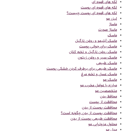
لکه های قهوه ای
لکه های قهوه ای پوست
لکه های قهوه ای پوست چیست؟
لیزر مو
ماساژ
ماساژ صورت
ماسک
ماسک آبلیمو و روغن نارگیل
ماسک برای جوانی پوست
ماسک روغن نارگیل و تخم کتان
ماسک سیر و روغن زیتون
ماسک طبیعی
ماسک طبیعی برای برطرف کردن خشکی پوست
ماسک عسل و تخم مرغ
ماسک مو
مبارزه با عوامل مخرب مو
متخصصین مو
محافظ بدن
محافظت از پوست
محافظت پوست از بدن
محافظت پوست از بدن چگونه است؟
محافظت طبیعی پوست از بدن
محلول مزوتراپی مو
مدل مو