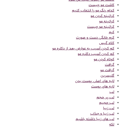
کاشت مو چیست
کدام رنگ مو را انتخاب کنیم
کراتینه کردن مو
کراتینه مو
کراتینه مو چیست
کرم
کرم خانگی دست و صورت
کلاه گیس
کم کردن آسیب به عوارض بعد از دکلره مو
کم کردن آسیب دکلره مو
کوتاه کردن مو
گرافت
گرافت مو
گلیسرین
لایه های اصلی پوست بدن
لایه های پوست
لب
لب پر حجم
لب حجیم
لب زیبا
لب زیبا و جذاب
لب های زیبا داشته باشیم
لکه