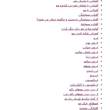
آشنایی با شپش سر
آشنایی با عوامل تخریب کننده مو
آشنایی با مو
آفتاب سوختگی
آفتاب سوختگی چیست و چگونه درمان می شود؟
آفتاب سوخته
آماده سازی مو برای رنگ کردن
آموزش شانه کردن مو
ابرو
ابروی پهن
ابروی جذاب
ابروی خوش حالت
ابروی زیبا
ابروی سالم
ابروی منظم
اپی لیدی
اپیدرم
اپیلاسیون
اپیلاسیون با الکترولیز
از بین بردن موهای زائد
از بین بردن موهای زائو بدن
از کجا بدانیم شپش داریم
اصطلاح بانک مو
افتادگی پوست