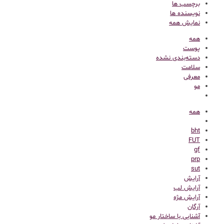
برچسب ها
نویسنده ها
نمایش همه
همه
پوست
دسته‌بندی نشده
سلامت
معرفی
مو
همه
bht
FUT
gf
prp
sut
آرایش
آرایش لب
آرایش مژه
آرگان
آشنایی با ساختار مو