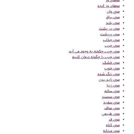
موهای وز
موهای وز کرده
موي وان
موی براق
موی بلند
موی پر پشت
موی پرپشت
موی جذاب
موی چرب
موی چرب چکونه به وجود می آید
موی چرب را چگونه درمان کنیم
موی خشک
موی خوب
موی رنگ شده
موی زاید بدن
موی زیبا
موی سالم
موی سست
موی سفید
موی صاف
موی طبیعی
موی فر
موی کتاه
موی مردانه