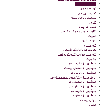
ترمیم مو چیست
ترمیم مو وان
ترمیم موی وان
تشخیص ناخن سالم
تغییر
تغییر در چهره
تفاوت پروتز مو و کلاه گیس
تقویت
تقویت ابرو
تقویت مو
تقویت مو با ماسک طبیعی
تقویت موهای نازک و کم پشت
جذابیت
جلوگیری از تخریب مو
جلوگیری از خشکی پوست
جلوگیری از ریزش مو
جلوگیری از ریزش مو با ماسک طبیعی
جلوگیری از سفیدی مو
جلوگیری از شپش سر
جلوگیری از شوره سر
جلوگیری از موخوره
جوانی پوست
جوش