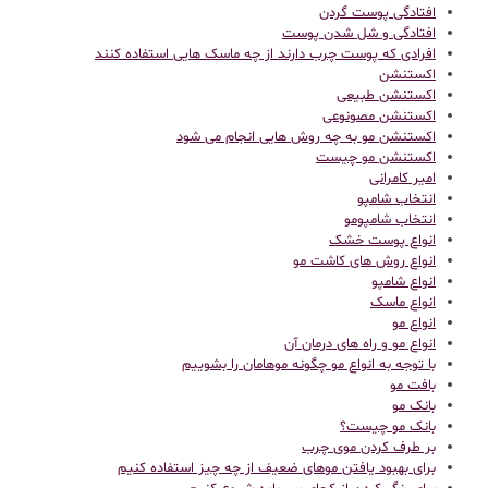
افتادگی پوست گردن
افتادگی و شل شدن پوست
افرادی که پوست چرب دارند از چه ماسک هایی استفاده کنند
اکستنشن
اکستنشن طبیعی
اکستنشن مصونوعی
اکستنشن مو به چه روش هایی انجام می شود
اکستنشن مو چیست
امیر کامرانی
انتخاب شامپو
انتخاب شامپومو
انواع پوست خشک
انواع روش های کاشت مو
انواع شامپو
انواع ماسک
انواع مو
انواع مو و راه های درمان آن
با توجه به انواع مو چگونه موهامان را بشوییم
بافت مو
بانک مو
بانک مو چیست؟
بر طرف کردن موی چرب
برای بهبود یافتن موهای ضعیف از چه چیز استفاده کنیم