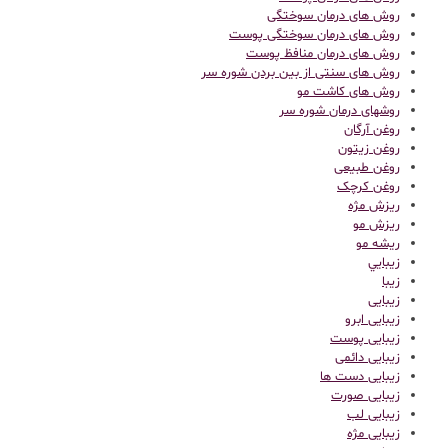
روش های درمان سوختگی
روش های درمان سوختگی پوست
روش های درمان منافظ پوست
روش های سنتی از بین بردن شوره سر
روش های کاشت مو
روشهای درمان شوره سر
روغن آرگان
روغن زیتون
روغن طبیعی
روغن کرچک
ریزش مژه
ریزش مو
ریشه مو
زيبايي
زیبا
زیبایی
زیبایی ابرو
زیبایی پوست
زیبایی دائمی
زیبایی دست ها
زیبایی صورت
زیبایی لب
زیبایی مژه