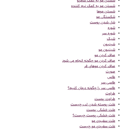
شستن مو به کمک شامپو
شستن مو به کمک نرم کننده
شستن موها
شکستگی مو
شل شدن پوست
شوره
شوره سر
شیک
شینیون
شینیون مو
صاف کردن مو
صاف کردن مو چگونه انجام می شود
صاف کردن موهای فر
صورت
طاس
طاسی سر
طاسی سر را چگونه درمان کنیم؟
طراوت
طراوت پوست
علت پوسته شدن لب چیست
علت خشکی پوست
علت خشکی پوست چیست؟
علت سفیدی مو
علت سفیدی مو چیست