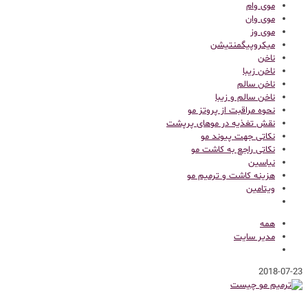
موی وام
موی وان
موی وز
میکروپیگمنتیشن
ناخن
ناخن زیبا
ناخن سالم
ناخن سالم و زیبا
نحوه مراقبت از پروتز مو
نقش تغذیه در موهای پرپشت
نکاتی جهت پیوند مو
نکاتی راجع به کاشت مو
نیاسین
هزینه کاشت و ترمیم مو
ویتامین
همه
مدیر سایت
2018-07-23