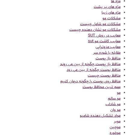
مژه ها
مژه های پر پشت
مژه های زیبا
مشکلات مو
مشکلات مو شامل چیست
مشکلات مو نشان دهنده چیست
معایب در روش SUT
معایب کاشت مو sut
معایب مزوتراپی
مقابله با شوره سر
منافظ باز پوست
منافظ باز پوست چگونه از بین می روند
منافظ پوست چگونه از بین می رود
منافظ پوست چیست
منافظ روی پوست را چگونه درمان کنیم
مهم ترین محافظ پوست
مو
مو سالم
مو شاداب
مو وان
مواد تشکیل دهنده شامپو
موبر
موچین
موخوره