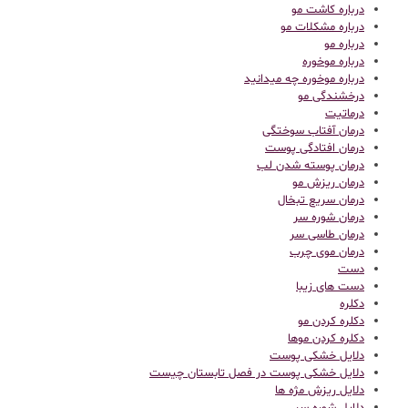
درباره کاشت مو
درباره مشکلات مو
درباره مو
درباره موخوره
درباره موخوره چه میدانید
درخشندگی مو
درماتیت
درمان آفتاب سوختگی
درمان افتادگی پوست
درمان پوسته شدن لب
درمان ریزش مو
درمان سریع تبخال
درمان شوره سر
درمان طاسی سر
درمان موی چرب
دست
دست های زیبا
دکلره
دکلره کردن مو
دکلره کردن موها
دلایل خشکی پوست
دلایل خشکی پوست در فصل تابستان چیست
دلایل ریزش مژه ها