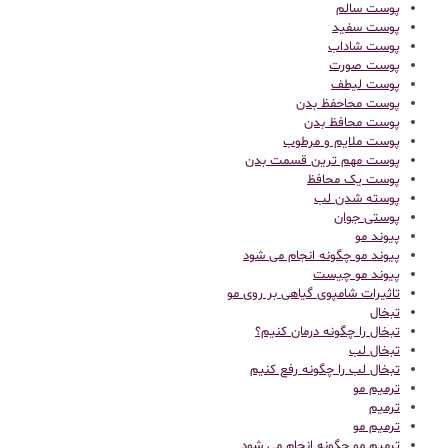
پوست سالم
پوست سفید
پوست شاداب
پوست صورت
پوست لیطف
پوست محاحفظ بدن
پوست محافظ بدن
پوست ملایم و مرطوب
پوست مهم ترین قسمت بدن
پوست یک محافظ
پوسته شدن لب
پوستی جوان
پیوند مو
پیوند مو چگونه انجام می شود
پیوند مو چیست
تاثیرات شامپوی گیاهی بر روی مو
تبخال
تبخال را چگونه درمان کنیم؟
تبخال لب
تبخال لب را چگونه رفع کنیم
ترميم مو
ترمیم
ترمیم مو
ترمیم مو چگونه انجام می شود