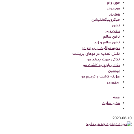
موی وام
موی وان
موی وز
میکروپیگمنتیشن
ناخن
ناخن زیبا
ناخن سالم
ناخن سالم و زیبا
نحوه مراقبت از پروتز مو
نقش تغذیه در موهای پرپشت
نکاتی جهت پیوند مو
نکاتی راجع به کاشت مو
نیاسین
هزینه کاشت و ترمیم مو
ویتامین
همه
مدیر سایت
2023-06-10