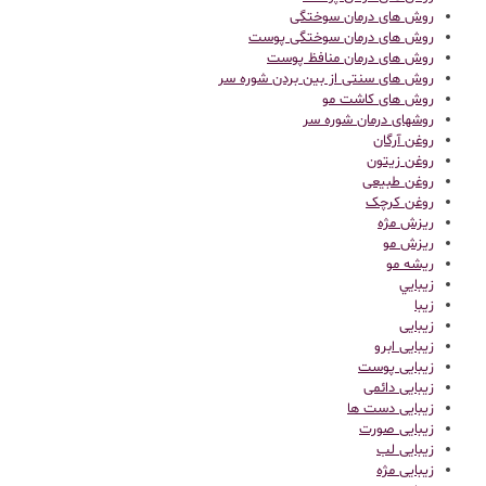
روش های درمان سوختگی
روش های درمان سوختگی پوست
روش های درمان منافظ پوست
روش های سنتی از بین بردن شوره سر
روش های کاشت مو
روشهای درمان شوره سر
روغن آرگان
روغن زیتون
روغن طبیعی
روغن کرچک
ریزش مژه
ریزش مو
ریشه مو
زيبايي
زیبا
زیبایی
زیبایی ابرو
زیبایی پوست
زیبایی دائمی
زیبایی دست ها
زیبایی صورت
زیبایی لب
زیبایی مژه