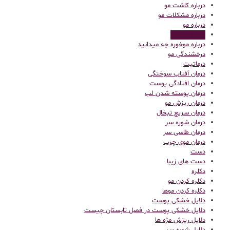
درباره کاشت مو
درباره مشکلات مو
درباره مو
درباره موخوره
درباره موخوره چه میدانید
درخشندگی مو
درماتیت
درمان آفتاب سوختگی
درمان افتادگی پوست
درمان پوسته شدن لب
درمان ریزش مو
درمان سریع تبخال
درمان شوره سر
درمان طاسی سر
درمان موی چرب
دست
دست های زیبا
دکلره
دکلره کردن مو
دکلره کردن موها
دلایل خشکی پوست
دلایل خشکی پوست در فصل تابستان چیست
دلایل ریزش مژه ها