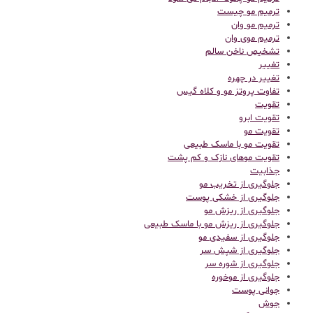
ترمیم مو چیست
ترمیم مو وان
ترمیم موی وان
تشخیص ناخن سالم
تغییر
تغییر در چهره
تفاوت پروتز مو و کلاه گیس
تقویت
تقویت ابرو
تقویت مو
تقویت مو با ماسک طبیعی
تقویت موهای نازک و کم پشت
جذابیت
جلوگیری از تخریب مو
جلوگیری از خشکی پوست
جلوگیری از ریزش مو
جلوگیری از ریزش مو با ماسک طبیعی
جلوگیری از سفیدی مو
جلوگیری از شپش سر
جلوگیری از شوره سر
جلوگیری از موخوره
جوانی پوست
جوش