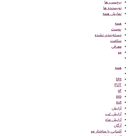
برچسب ها
نویسنده ها
نمایش همه
همه
پوست
دسته‌بندی نشده
سلامت
معرفی
مو
همه
bht
FUT
gf
prp
sut
آرایش
آرایش لب
آرایش مژه
آرگان
آشنایی با ساختار مو