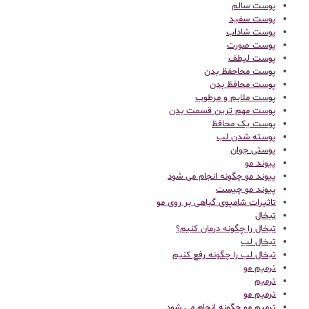
پوست سالم
پوست سفید
پوست شاداب
پوست صورت
پوست لیطف
پوست محاحفظ بدن
پوست محافظ بدن
پوست ملایم و مرطوب
پوست مهم ترین قسمت بدن
پوست یک محافظ
پوسته شدن لب
پوستی جوان
پیوند مو
پیوند مو چگونه انجام می شود
پیوند مو چیست
تاثیرات شامپوی گیاهی بر روی مو
تبخال
تبخال را چگونه درمان کنیم؟
تبخال لب
تبخال لب را چگونه رفع کنیم
ترميم مو
ترمیم
ترمیم مو
ترمیم مو چگونه انجام می شود