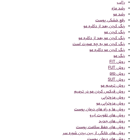
رژلب
رشد مژه
رشد مو
رفع خشکی پوست
رنگ کردن بعد از دکلره مو
رنگ کردن مو
رنگ کردن مو بعد از دکلره مو
رنگ کردن مو به چه صورت است
رنگ کردن مو دکلره مو
رنگ مو
روش FIT
روش FUT
روش prp
روش SUT
روش ترمیم مو
روش فیکس کردن مو در ترمیم
روش مزوتراپی
روش مزوتراپی مو
روش ها و راه های درمان پوست
روش های تقویت ابرو
روش های جدید
روش های حفظ سلامت پوست
روش های خانگی از بین بردن شوره سر
روش های درمان پوست