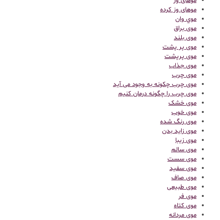
موهای وز
موهای وز کرده
موي وان
موی براق
موی بلند
موی پر پشت
موی پرپشت
موی جذاب
موی چرب
موی چرب چکونه به وجود می آید
موی چرب را چگونه درمان کنیم
موی خشک
موی خوب
موی رنگ شده
موی زاید بدن
موی زیبا
موی سالم
موی سست
موی سفید
موی صاف
موی طبیعی
موی فر
موی کتاه
موی مردانه