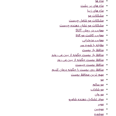
مژه ها
مژه های پر پشت
مژه های زیبا
مشکلات مو
مشکلات مو شامل چیست
مشکلات مو نشان دهنده چیست
معایب در روش SUT
معایب کاشت مو sut
معایب مزوتراپی
مقابله با شوره سر
منافظ باز پوست
منافظ باز پوست چگونه از بین می روند
منافظ پوست چگونه از بین می رود
منافظ پوست چیست
منافظ روی پوست را چگونه درمان کنیم
مهم ترین محافظ پوست
مو
مو سالم
مو شاداب
مو وان
مواد تشکیل دهنده شامپو
موبر
موچین
موخوره