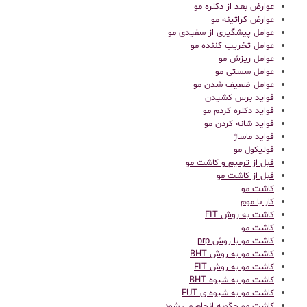
عوارض بعد از دکلره مو
عوارض کراتینه مو
عوامل پیشگیری از سفیدی مو
عوامل تخریب کننده مو
عوامل ریزش مو
عوامل سستی مو
عوامل ضعیف شدن مو
فواید برس کشیدن
فواید دکلره کردم مو
فواید شانه کردن مو
فواید ماساژ
فولیکول مو
قبل از ترمیم و کاشت مو
قبل از کاشت مو
كاشت مو
کار با موم
کاشت به روش FIT
کاشت مو
کاشت مو با روش prp
کاشت مو به روش BHT
کاشت مو به روش FIT
کاشت مو به شیوه BHT
کاشت مو به شیوه ی FUT
کاشت مو چگونه انجام می شود