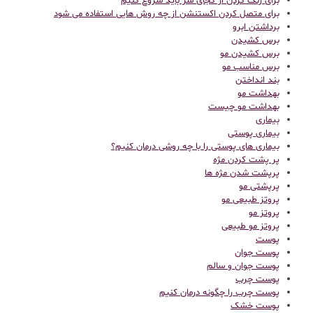
برای رنگ کردن از کجای سر باید شروع کنیم
برای متصل کردن اکستنشن از چه روش هایی استفاده می شود
برداشتن ابرو
برس کشیدن
برس کشیدن مو
برس مناسب مو
بند انداختن
بهداشت مو
بهداشت مو چیست
بیماری
بیماری پوستی
بیماری های پوستی را با چه روشی درمان کنیم؟
پر پشت کردن مژه
پرپشت شدن مژه ها
پرپشتی مو
پروتز طبیعی مو
پروتز مو
پروتز مو طبیعی
پوست
پوست جوان
پوست جوان و سالم
پوست چرب
پوست چرب را چگونه درمان کنیم
پوست خشک