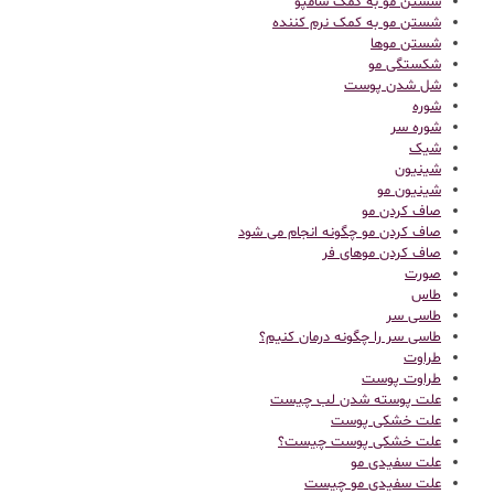
شستن مو به کمک شامپو
شستن مو به کمک نرم کننده
شستن موها
شکستگی مو
شل شدن پوست
شوره
شوره سر
شیک
شینیون
شینیون مو
صاف کردن مو
صاف کردن مو چگونه انجام می شود
صاف کردن موهای فر
صورت
طاس
طاسی سر
طاسی سر را چگونه درمان کنیم؟
طراوت
طراوت پوست
علت پوسته شدن لب چیست
علت خشکی پوست
علت خشکی پوست چیست؟
علت سفیدی مو
علت سفیدی مو چیست