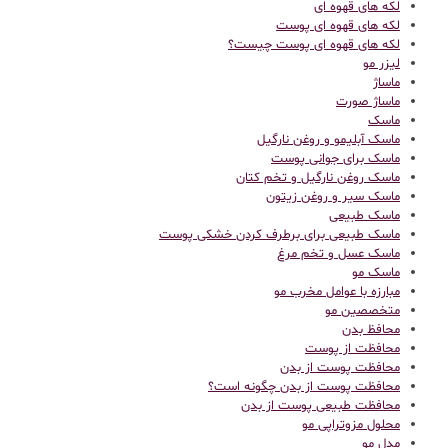
لکه های قهوه ای
لکه های قهوه ای پوست
لکه های قهوه ای پوست چیست؟
لیزر مو
ماساژ
ماساژ صورت
ماسک
ماسک آبلیمو و روغن نارگیل
ماسک برای جوانی پوست
ماسک روغن نارگیل و تخم کتان
ماسک سیر و روغن زیتون
ماسک طبیعی
ماسک طبیعی برای برطرف کردن خشکی پوست
ماسک عسل و تخم مرغ
ماسک مو
مبارزه با عوامل مخرب مو
متخصصین مو
محافظ بدن
محافظت از پوست
محافظت پوست از بدن
محافظت پوست از بدن چگونه است؟
محافظت طبیعی پوست از بدن
محلول مزوتراپی مو
مدل مو