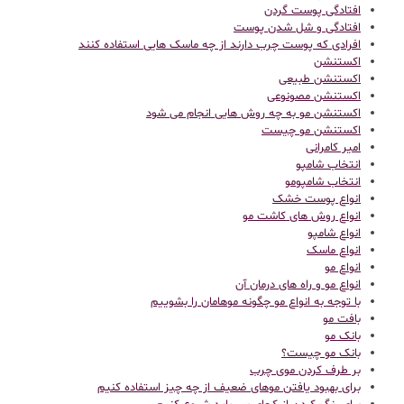
افتادگی پوست گردن
افتادگی و شل شدن پوست
افرادی که پوست چرب دارند از چه ماسک هایی استفاده کنند
اکستنشن
اکستنشن طبیعی
اکستنشن مصونوعی
اکستنشن مو به چه روش هایی انجام می شود
اکستنشن مو چیست
امیر کامرانی
انتخاب شامپو
انتخاب شامپومو
انواع پوست خشک
انواع روش های کاشت مو
انواع شامپو
انواع ماسک
انواع مو
انواع مو و راه های درمان آن
با توجه به انواع مو چگونه موهامان را بشوییم
بافت مو
بانک مو
بانک مو چیست؟
بر طرف کردن موی چرب
برای بهبود یافتن موهای ضعیف از چه چیز استفاده کنیم