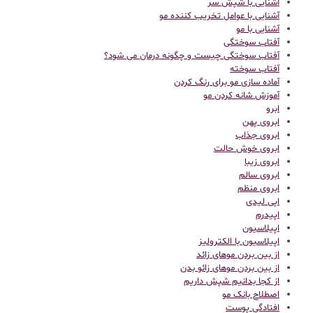
آشنایی با شپش سر
آشنایی با عوامل تخریب کننده مو
آشنایی با مو
آفتاب سوختگی
آفتاب سوختگی چیست و چگونه درمان می شود؟
آفتاب سوخته
آماده سازی مو برای رنگ کردن
آموزش شانه کردن مو
ابرو
ابروی پهن
ابروی جذاب
ابروی خوش حالت
ابروی زیبا
ابروی سالم
ابروی منظم
اپی لیدی
اپیدرم
اپیلاسیون
اپیلاسیون با الکترولیز
از بین بردن موهای زائد
از بین بردن موهای زائو بدن
از کجا بدانیم شپش داریم
اصطلاح بانک مو
افتادگی پوست