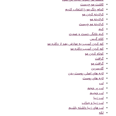
کاشت مو چیست
کدام رنگ مو را انتخاب کنیم
کراتینه کردن مو
کراتینه مو
کراتینه مو چیست
کرم
کرم خانگی دست و صورت
کلاه گیس
کم کردن آسیب به عوارض بعد از دکلره مو
کم کردن آسیب دکلره مو
کوتاه کردن مو
گرافت
گرافت مو
گلیسرین
لایه های اصلی پوست بدن
لایه های پوست
لب
لب پر حجم
لب حجیم
لب زیبا
لب زیبا و جذاب
لب های زیبا داشته باشیم
لکه