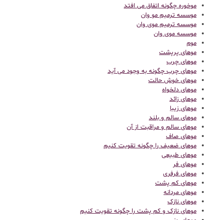
موخوره چگونه اتفاق می افتد
موسسه ترمیم مو وان
موسسه ترمیم موی وان
موسسه موی وان
موم
موهای پرپشت
موهای چرب
موهای چرب چگونه به وجود می آید
موهای خوش حالت
موهای دلخواه
موهای زائد
موهای زیبا
موهای سالم و بلند
موهای سالم و مراقبت از آن
موهای صاف
موهای ضعیف را چگونه تقویت کنیم
موهای طبیعی
موهای فر
موهای فرفری
موهای کم پشت
موهای مردانه
موهای نازک
موهای نازک و کم پشت را چگونه تقویت کنیم