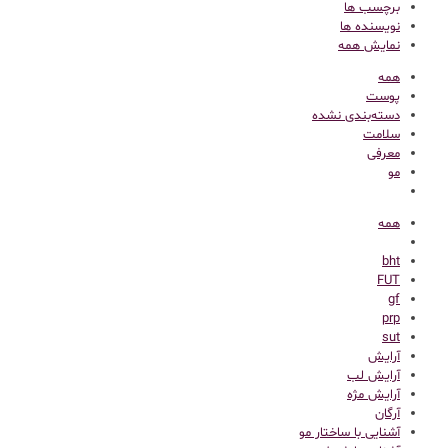
برچسب ها
نویسنده ها
نمایش همه
همه
پوست
دسته‌بندی نشده
سلامت
معرفی
مو
همه
bht
FUT
gf
prp
sut
آرایش
آرایش لب
آرایش مژه
آرگان
آشنایی با ساختار مو