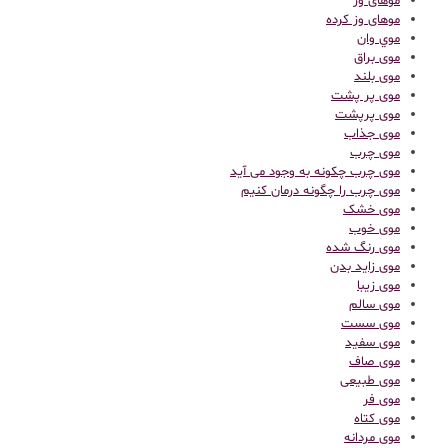
موهای وز
موهای وز کرده
موي وان
موی براق
موی بلند
موی پر پشت
موی پرپشت
موی جذاب
موی چرب
موی چرب چکونه به وجود می آید
موی چرب را چگونه درمان کنیم
موی خشک
موی خوب
موی رنگ شده
موی زاید بدن
موی زیبا
موی سالم
موی سست
موی سفید
موی صاف
موی طبیعی
موی فر
موی کتاه
موی مردانه