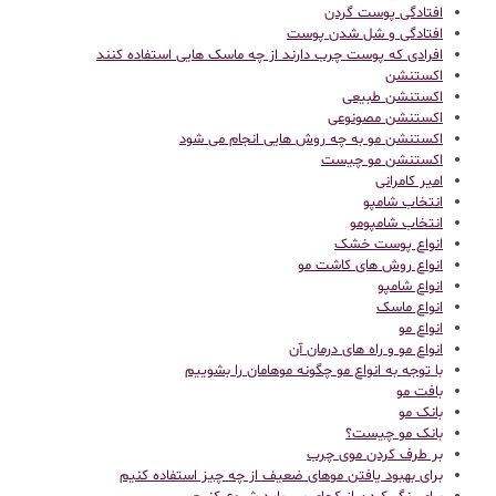
افتادگی پوست گردن
افتادگی و شل شدن پوست
افرادی که پوست چرب دارند از چه ماسک هایی استفاده کنند
اکستنشن
اکستنشن طبیعی
اکستنشن مصونوعی
اکستنشن مو به چه روش هایی انجام می شود
اکستنشن مو چیست
امیر کامرانی
انتخاب شامپو
انتخاب شامپومو
انواع پوست خشک
انواع روش های کاشت مو
انواع شامپو
انواع ماسک
انواع مو
انواع مو و راه های درمان آن
با توجه به انواع مو چگونه موهامان را بشوییم
بافت مو
بانک مو
بانک مو چیست؟
بر طرف کردن موی چرب
برای بهبود یافتن موهای ضعیف از چه چیز استفاده کنیم