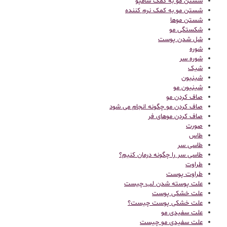
شستن مو به کمک شامپو
شستن مو به کمک نرم کننده
شستن موها
شکستگی مو
شل شدن پوست
شوره
شوره سر
شیک
شینیون
شینیون مو
صاف کردن مو
صاف کردن مو چگونه انجام می شود
صاف کردن موهای فر
صورت
طاس
طاسی سر
طاسی سر را چگونه درمان کنیم؟
طراوت
طراوت پوست
علت پوسته شدن لب چیست
علت خشکی پوست
علت خشکی پوست چیست؟
علت سفیدی مو
علت سفیدی مو چیست