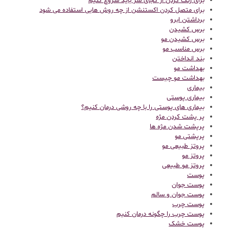
برای رنگ کردن از کجای سر باید شروع کنیم
برای متصل کردن اکستنشن از چه روش هایی استفاده می شود
برداشتن ابرو
برس کشیدن
برس کشیدن مو
برس مناسب مو
بند انداختن
بهداشت مو
بهداشت مو چیست
بیماری
بیماری پوستی
بیماری های پوستی را با چه روشی درمان کنیم؟
پر پشت کردن مژه
پرپشت شدن مژه ها
پرپشتی مو
پروتز طبیعی مو
پروتز مو
پروتز مو طبیعی
پوست
پوست جوان
پوست جوان و سالم
پوست چرب
پوست چرب را چگونه درمان کنیم
پوست خشک