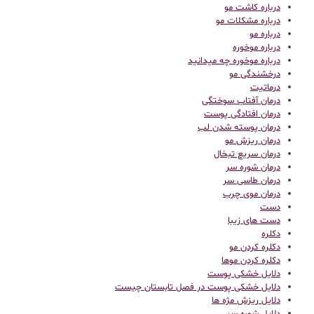
درباره کاشت مو
درباره مشکلات مو
درباره مو
درباره موخوره
درباره موخوره چه میدانید
درخشندگی مو
درماتیت
درمان آفتاب سوختگی
درمان افتادگی پوست
درمان پوسته شدن لب
درمان ریزش مو
درمان سریع تبخال
درمان شوره سر
درمان طاسی سر
درمان موی چرب
دست
دست های زیبا
دکلره
دکلره کردن مو
دکلره کردن موها
دلایل خشکی پوست
دلایل خشکی پوست در فصل تابستان چیست
دلایل ریزش مژه ها