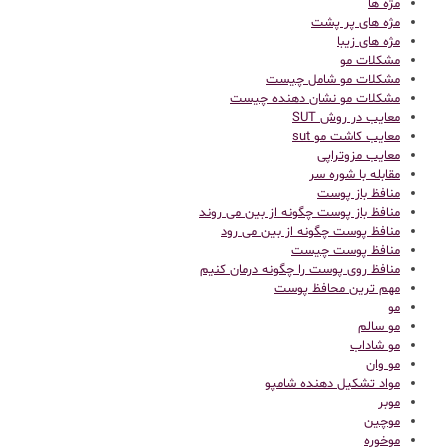
مژه ها
مژه های پر پشت
مژه های زیبا
مشکلات مو
مشکلات مو شامل چیست
مشکلات مو نشان دهنده چیست
معایب در روش SUT
معایب کاشت مو sut
معایب مزوتراپی
مقابله با شوره سر
منافظ باز پوست
منافظ باز پوست چگونه از بین می روند
منافظ پوست چگونه از بین می رود
منافظ پوست چیست
منافظ روی پوست را چگونه درمان کنیم
مهم ترین محافظ پوست
مو
مو سالم
مو شاداب
مو وان
مواد تشکیل دهنده شامپو
موبر
موچین
موخوره