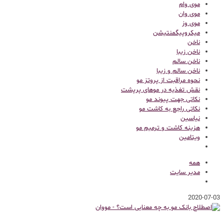
موی وام
موی وان
موی وز
میکروپیگمنتیشن
ناخن
ناخن زیبا
ناخن سالم
ناخن سالم و زیبا
نحوه مراقبت از پروتز مو
نقش تغذیه در موهای پرپشت
نکاتی جهت پیوند مو
نکاتی راجع به کاشت مو
نیاسین
هزینه کاشت و ترمیم مو
ویتامین
همه
مدیر سایت
2020-07-03