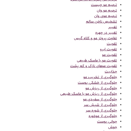
ترمیم مو چیست
ترمیم مو وان
ترمیم موی وان
تشخیص ناخن سالم
تغییر
تغییر در چهره
تفاوت پروتز مو و کلاه گیس
تقویت
تقویت ابرو
تقویت مو
تقویت مو با ماسک طبیعی
تقویت موهای نازک و کم پشت
جذابیت
جلوگیری از تخریب مو
جلوگیری از خشکی پوست
جلوگیری از ریزش مو
جلوگیری از ریزش مو با ماسک طبیعی
جلوگیری از سفیدی مو
جلوگیری از شپش سر
جلوگیری از شوره سر
جلوگیری از موخوره
جوانی پوست
جوش