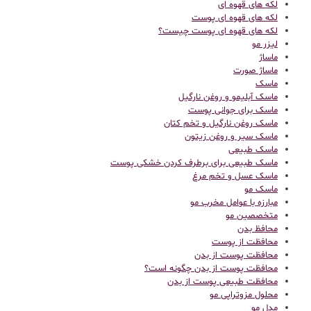
لکه های قهوه ای
لکه های قهوه ای پوست
لکه های قهوه ای پوست چیست؟
لیزر مو
ماساژ
ماساژ صورت
ماسک
ماسک آبلیمو و روغن نارگیل
ماسک برای جوانی پوست
ماسک روغن نارگیل و تخم کتان
ماسک سیر و روغن زیتون
ماسک طبیعی
ماسک طبیعی برای برطرف کردن خشکی پوست
ماسک عسل و تخم مرغ
ماسک مو
مبارزه با عوامل مخرب مو
متخصصین مو
محافظ بدن
محافظت از پوست
محافظت پوست از بدن
محافظت پوست از بدن چگونه است؟
محافظت طبیعی پوست از بدن
محلول مزوتراپی مو
مدل مو