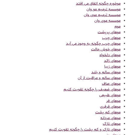
موخوره چگونه اتفاق می افتد
موسسه ترمیم مو وان
موسسه ترمیم موی وان
موسسه موی وان
موم
موهای پرپشت
موهای چرب
موهای چرب چگونه به وجود می آید
موهای خوش حالت
موهای دلخواه
موهای زائد
موهای زیبا
موهای سالم و بلند
موهای سالم و مراقبت از آن
موهای صاف
موهای ضعیف را چگونه تقویت کنیم
موهای طبیعی
موهای فر
موهای فرفری
موهای کم پشت
موهای مردانه
موهای نازک
موهای نازک و کم پشت را چگونه تقویت کنیم