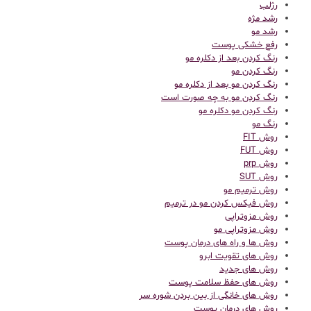
رژلب
رشد مژه
رشد مو
رفع خشکی پوست
رنگ کردن بعد از دکلره مو
رنگ کردن مو
رنگ کردن مو بعد از دکلره مو
رنگ کردن مو به چه صورت است
رنگ کردن مو دکلره مو
رنگ مو
روش FIT
روش FUT
روش prp
روش SUT
روش ترمیم مو
روش فیکس کردن مو در ترمیم
روش مزوتراپی
روش مزوتراپی مو
روش ها و راه های درمان پوست
روش های تقویت ابرو
روش های جدید
روش های حفظ سلامت پوست
روش های خانگی از بین بردن شوره سر
روش های درمان پوست