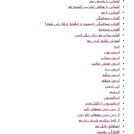
آشنایی با شپش سر
آشنایی با عوامل تخریب کننده مو
آشنایی با مو
آفتاب سوختگی
آفتاب سوختگی چیست و چگونه درمان می شود؟
آفتاب سوخته
آماده سازی مو برای رنگ کردن
آموزش شانه کردن مو
ابرو
ابروی پهن
ابروی جذاب
ابروی خوش حالت
ابروی زیبا
ابروی سالم
ابروی منظم
اپی لیدی
اپیدرم
اپیلاسیون
اپیلاسیون با الکترولیز
از بین بردن موهای زائد
از بین بردن موهای زائو بدن
از کجا بدانیم شپش داریم
اصطلاح بانک مو
افتادگی پوست