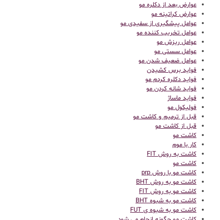
عوارض بعد از دکلره مو
عوارض کراتینه مو
عوامل پیشگیری از سفیدی مو
عوامل تخریب کننده مو
عوامل ریزش مو
عوامل سستی مو
عوامل ضعیف شدن مو
فواید برس کشیدن
فواید دکلره کردم مو
فواید شانه کردن مو
فواید ماساژ
فولیکول مو
قبل از ترمیم و کاشت مو
قبل از کاشت مو
كاشت مو
کار با موم
کاشت به روش FIT
کاشت مو
کاشت مو با روش prp
کاشت مو به روش BHT
کاشت مو به روش FIT
کاشت مو به شیوه BHT
کاشت مو به شیوه ی FUT
کاشت مو چگونه انجام می شود