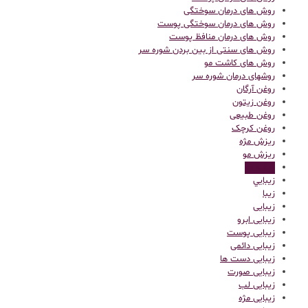
روش های درمان سوختگی
روش های درمان سوختگی پوست
روش های درمان منافظ پوست
روش های سنتی از بین بردن شوره سر
روش های کاشت مو
روشهای درمان شوره سر
روغن آرگان
روغن زیتون
روغن طبیعی
روغن کرچک
ریزش مژه
ریزش مو
ریشه مو
زيبايي
زیبا
زیبایی
زیبایی ابرو
زیبایی پوست
زیبایی دائمی
زیبایی دست ها
زیبایی صورت
زیبایی لب
زیبایی مژه