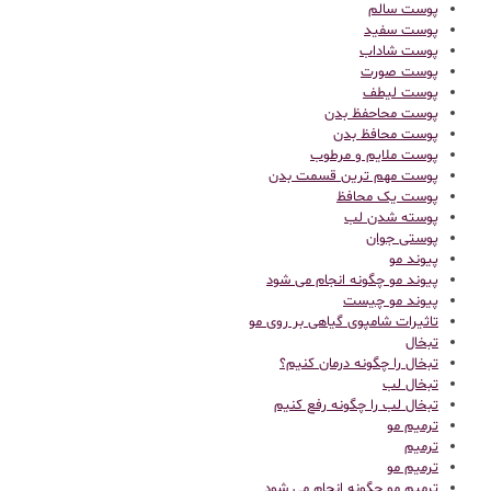
پوست سالم
پوست سفید
پوست شاداب
پوست صورت
پوست لیطف
پوست محاحفظ بدن
پوست محافظ بدن
پوست ملایم و مرطوب
پوست مهم ترین قسمت بدن
پوست یک محافظ
پوسته شدن لب
پوستی جوان
پیوند مو
پیوند مو چگونه انجام می شود
پیوند مو چیست
تاثیرات شامپوی گیاهی بر روی مو
تبخال
تبخال را چگونه درمان کنیم؟
تبخال لب
تبخال لب را چگونه رفع کنیم
ترميم مو
ترمیم
ترمیم مو
ترمیم مو چگونه انجام می شود