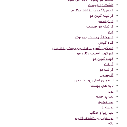
کاشت مو چیست
کدام رنگ مو را انتخاب کنیم
کراتینه کردن مو
کراتینه مو
کراتینه مو چیست
کرم
کرم خانگی دست و صورت
کلاه گیس
کم کردن آسیب به عوارض بعد از دکلره مو
کم کردن آسیب دکلره مو
کوتاه کردن مو
گرافت
گرافت مو
گلیسرین
لایه های اصلی پوست بدن
لایه های پوست
لب
لب پر حجم
لب حجیم
لب زیبا
لب زیبا و جذاب
لب های زیبا داشته باشیم
لکه