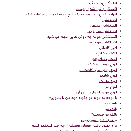
افتادگی پوست گردن
افتادگی و شل شدن پوست
افرادی که پوست چرب دارند از چه ماسک هایی استفاده کنند
اکستنشن
اکستنشن طبیعی
اکستنشن مصونوعی
اکستنشن مو به چه روش هایی انجام می شود
اکستنشن مو چیست
امیر کامرانی
انتخاب شامپو
انتخاب شامپومو
انواع پوست خشک
انواع روش های کاشت مو
انواع شامپو
انواع ماسک
انواع مو
انواع مو و راه های درمان آن
با توجه به انواع مو چگونه موهامان را بشوییم
بافت مو
بانک مو
بانک مو چیست؟
بر طرف کردن موی چرب
برای بهبود یافتن موهای ضعیف از چه چیز استفاده کنیم