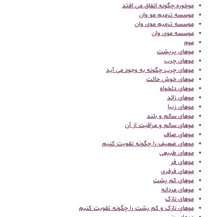
موخوره چگونه اتفاق می افتد
موسسه ترمیم مو وان
موسسه ترمیم موی وان
موسسه موی وان
موم
موهای پرپشت
موهای چرب
موهای چرب چگونه به وجود می آید
موهای خوش حالت
موهای دلخواه
موهای زائد
موهای زیبا
موهای سالم و بلند
موهای سالم و مراقبت از آن
موهای صاف
موهای ضعیف را چگونه تقویت کنیم
موهای طبیعی
موهای فر
موهای فرفری
موهای کم پشت
موهای مردانه
موهای نازک
موهای نازک و کم پشت را چگونه تقویت کنیم