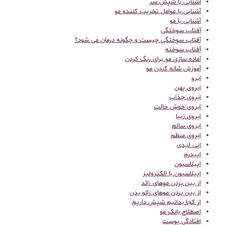
آشنایی با شپش سر
آشنایی با عوامل تخریب کننده مو
آشنایی با مو
آفتاب سوختگی
آفتاب سوختگی چیست و چگونه درمان می شود؟
آفتاب سوخته
آماده سازی مو برای رنگ کردن
آموزش شانه کردن مو
ابرو
ابروی پهن
ابروی جذاب
ابروی خوش حالت
ابروی زیبا
ابروی سالم
ابروی منظم
اپی لیدی
اپیدرم
اپیلاسیون
اپیلاسیون با الکترولیز
از بین بردن موهای زائد
از بین بردن موهای زائو بدن
از کجا بدانیم شپش داریم
اصطلاح بانک مو
افتادگی پوست