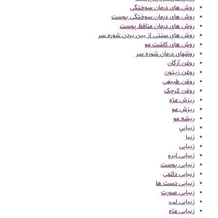
روش های درمان سوختگی
روش های درمان سوختگی پوست
روش های درمان منافظ پوست
روش های سنتی از بین بردن شوره سر
روش های کاشت مو
روشهای درمان شوره سر
روغن آرگان
روغن زیتون
روغن طبیعی
روغن کرچک
ریزش مژه
ریزش مو
ریشه مو
زيبايي
زیبا
زیبایی
زیبایی ابرو
زیبایی پوست
زیبایی دائمی
زیبایی دست ها
زیبایی صورت
زیبایی لب
زیبایی مژه