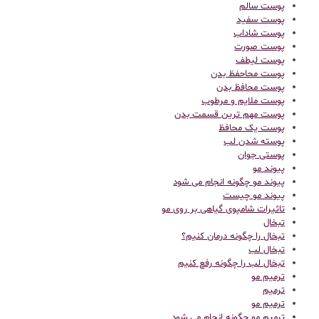
پوست سالم
پوست سفید
پوست شاداب
پوست صورت
پوست لیطف
پوست محاحفظ بدن
پوست محافظ بدن
پوست ملایم و مرطوب
پوست مهم ترین قسمت بدن
پوست یک محافظ
پوسته شدن لب
پوستی جوان
پیوند مو
پیوند مو چگونه انجام می شود
پیوند مو چیست
تاثیرات شامپوی گیاهی بر روی مو
تبخال
تبخال را چگونه درمان کنیم؟
تبخال لب
تبخال لب را چگونه رفع کنیم
ترميم مو
ترمیم
ترمیم مو
ترمیم مو چگونه انجام می شود