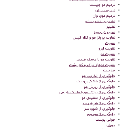
ترمیم مو چیست
ترمیم مو وان
ترمیم موی وان
تشخیص ناخن سالم
تغییر
تغییر در چهره
تفاوت پروتز مو و کلاه گیس
تقویت
تقویت ابرو
تقویت مو
تقویت مو با ماسک طبیعی
تقویت موهای نازک و کم پشت
جذابیت
جلوگیری از تخریب مو
جلوگیری از خشکی پوست
جلوگیری از ریزش مو
جلوگیری از ریزش مو با ماسک طبیعی
جلوگیری از سفیدی مو
جلوگیری از شپش سر
جلوگیری از شوره سر
جلوگیری از موخوره
جوانی پوست
جوش