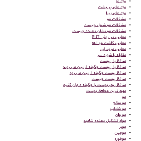
مژه ها
مژه های پر پشت
مژه های زیبا
مشکلات مو
مشکلات مو شامل چیست
مشکلات مو نشان دهنده چیست
معایب در روش SUT
معایب کاشت مو sut
معایب مزوتراپی
مقابله با شوره سر
منافظ باز پوست
منافظ باز پوست چگونه از بین می روند
منافظ پوست چگونه از بین می رود
منافظ پوست چیست
منافظ روی پوست را چگونه درمان کنیم
مهم ترین محافظ پوست
مو
مو سالم
مو شاداب
مو وان
مواد تشکیل دهنده شامپو
موبر
موچین
موخوره