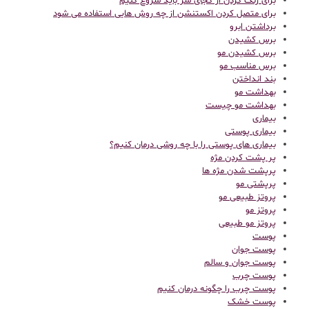
برای رنگ کردن از کجای سر باید شروع کنیم
برای متصل کردن اکستنشن از چه روش هایی استفاده می شود
برداشتن ابرو
برس کشیدن
برس کشیدن مو
برس مناسب مو
بند انداختن
بهداشت مو
بهداشت مو چیست
بیماری
بیماری پوستی
بیماری های پوستی را با چه روشی درمان کنیم؟
پر پشت کردن مژه
پرپشت شدن مژه ها
پرپشتی مو
پروتز طبیعی مو
پروتز مو
پروتز مو طبیعی
پوست
پوست جوان
پوست جوان و سالم
پوست چرب
پوست چرب را چگونه درمان کنیم
پوست خشک