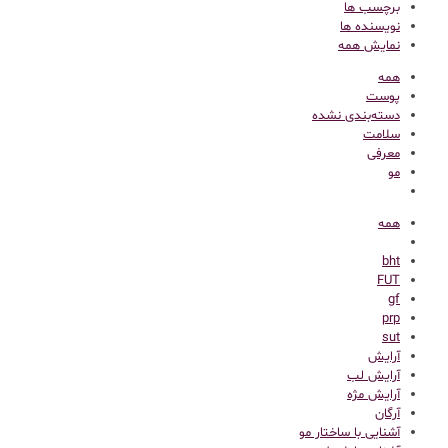
برچسب ها
نویسنده ها
نمایش همه
همه
پوست
دسته‌بندی نشده
سلامت
معرفی
مو
همه
bht
FUT
gf
prp
sut
آرایش
آرایش لب
آرایش مژه
آرگان
آشنایی با ساختار مو