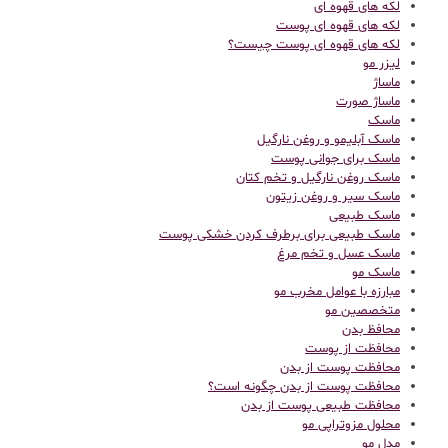
لکه های قهوه ای
لکه های قهوه ای پوست
لکه های قهوه ای پوست چیست؟
لیزر مو
ماساژ
ماساژ صورت
ماسک
ماسک آبلیمو و روغن نارگیل
ماسک برای جوانی پوست
ماسک روغن نارگیل و تخم کتان
ماسک سیر و روغن زیتون
ماسک طبیعی
ماسک طبیعی برای برطرف کردن خشکی پوست
ماسک عسل و تخم مرغ
ماسک مو
مبارزه با عوامل مخرب مو
متخصصین مو
محافظ بدن
محافظت از پوست
محافظت پوست از بدن
محافظت پوست از بدن چگونه است؟
محافظت طبیعی پوست از بدن
محلول مزوتراپی مو
مدل مو