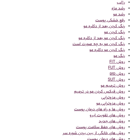
رژلب
رشد مژه
رشد مو
رفع خشکی پوست
رنگ کردن بعد از دکلره مو
رنگ کردن مو
رنگ کردن مو بعد از دکلره مو
رنگ کردن مو به چه صورت است
رنگ کردن مو دکلره مو
رنگ مو
روش FIT
روش FUT
روش prp
روش SUT
روش ترمیم مو
روش فیکس کردن مو در ترمیم
روش مزوتراپی
روش مزوتراپی مو
روش ها و راه های درمان پوست
روش های تقویت ابرو
روش های جدید
روش های حفظ سلامت پوست
روش های خانگی از بین بردن شوره سر
روش های درمان پوست