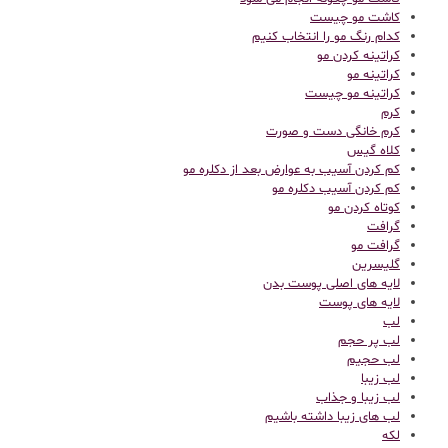
کاشت مو چیست
کدام رنگ مو را انتخاب کنیم
کراتینه کردن مو
کراتینه مو
کراتینه مو چیست
کرم
کرم خانگی دست و صورت
کلاه گیس
کم کردن آسیب به عوارض بعد از دکلره مو
کم کردن آسیب دکلره مو
کوتاه کردن مو
گرافت
گرافت مو
گلیسرین
لایه های اصلی پوست بدن
لایه های پوست
لب
لب پر حجم
لب حجیم
لب زیبا
لب زیبا و جذاب
لب های زیبا داشته باشیم
لکه