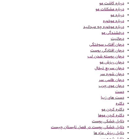
درباره کاشت مو
درباره مشکلات مو
درباره مو
درباره موخوره
درباره موخوره چه میدانید
درخشندگی مو
درماتیت
درمان آفتاب سوختگی
درمان افتادگی پوست
درمان پوسته شدن لب
درمان ریزش مو
درمان سریع تبخال
درمان شوره سر
درمان طاسی سر
درمان موی چرب
دست
دست های زیبا
دکلره
دکلره کردن مو
دکلره کردن موها
دلایل خشکی پوست
دلایل خشکی پوست در فصل تابستان چیست
دلایل ریزش مژه ها