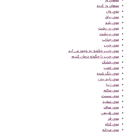
موهای وز
موهای وز کرده
موي وان
موی براق
موی بلند
موی پر پشت
موی پرپشت
موی جذاب
موی چرب
موی چرب چکونه به وجود می آید
موی چرب را چگونه درمان کنیم
موی خشک
موی خوب
موی رنگ شده
موی زاید بدن
موی زیبا
موی سالم
موی سست
موی سفید
موی صاف
موی طبیعی
موی فر
موی کتاه
موی مردانه