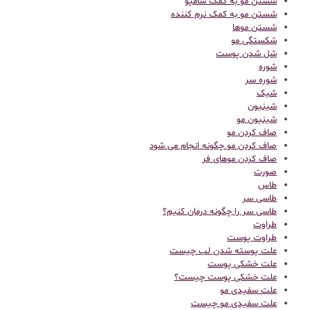
شستن مو به کمک شامپو
شستن مو به کمک نرم کننده
شستن موها
شکستگی مو
شل شدن پوست
شوره
شوره سر
شیک
شینیون
شینیون مو
صاف کردن مو
صاف کردن مو چگونه انجام می شود
صاف کردن موهای فر
صورت
طاس
طاسی سر
طاسی سر را چگونه درمان کنیم؟
طراوت
طراوت پوست
علت پوسته شدن لب چیست
علت خشکی پوست
علت خشکی پوست چیست؟
علت سفیدی مو
علت سفیدی مو چیست