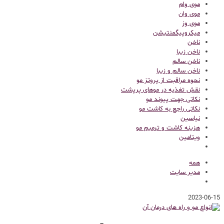
موی وام
موی وان
موی وز
میکروپیگمنتیشن
ناخن
ناخن زیبا
ناخن سالم
ناخن سالم و زیبا
نحوه مراقبت از پروتز مو
نقش تغذیه در موهای پرپشت
نکاتی جهت پیوند مو
نکاتی راجع به کاشت مو
نیاسین
هزینه کاشت و ترمیم مو
ویتامین
همه
مدیر سایت
2023-06-15