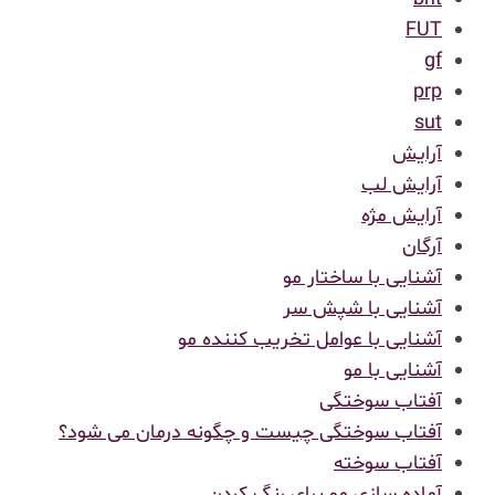
FUT
gf
prp
sut
آرایش
آرایش لب
آرایش مژه
آرگان
آشنایی با ساختار مو
آشنایی با شپش سر
آشنایی با عوامل تخریب کننده مو
آشنایی با مو
آفتاب سوختگی
آفتاب سوختگی چیست و چگونه درمان می شود؟
آفتاب سوخته
آماده سازی مو برای رنگ کردن