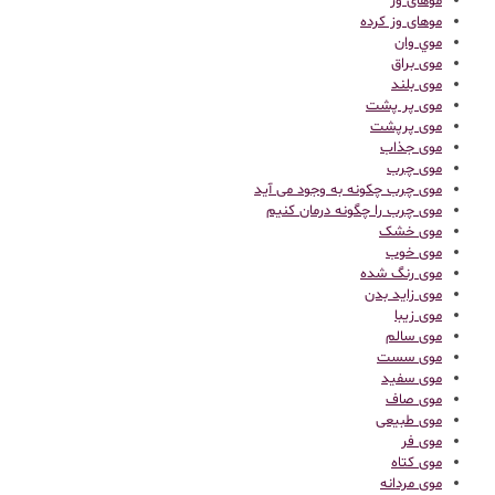
موهای وز
موهای وز کرده
موي وان
موی براق
موی بلند
موی پر پشت
موی پرپشت
موی جذاب
موی چرب
موی چرب چکونه به وجود می آید
موی چرب را چگونه درمان کنیم
موی خشک
موی خوب
موی رنگ شده
موی زاید بدن
موی زیبا
موی سالم
موی سست
موی سفید
موی صاف
موی طبیعی
موی فر
موی کتاه
موی مردانه