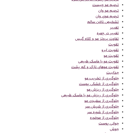
ترمیم مو چیست
ترمیم مو وان
ترمیم موی وان
تشخیص ناخن سالم
تغییر
تغییر در چهره
تفاوت پروتز مو و کلاه گیس
تقویت
تقویت ابرو
تقویت مو
تقویت مو با ماسک طبیعی
تقویت موهای نازک و کم پشت
جذابیت
جلوگیری از تخریب مو
جلوگیری از خشکی پوست
جلوگیری از ریزش مو
جلوگیری از ریزش مو با ماسک طبیعی
جلوگیری از سفیدی مو
جلوگیری از شپش سر
جلوگیری از شوره سر
جلوگیری از موخوره
جوانی پوست
جوش