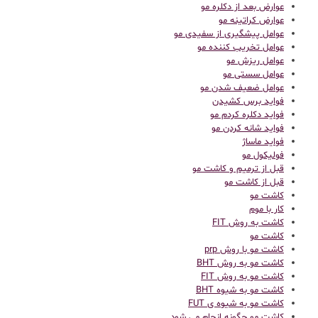
عوارض بعد از دکلره مو
عوارض کراتینه مو
عوامل پیشگیری از سفیدی مو
عوامل تخریب کننده مو
عوامل ریزش مو
عوامل سستی مو
عوامل ضعیف شدن مو
فواید برس کشیدن
فواید دکلره کردم مو
فواید شانه کردن مو
فواید ماساژ
فولیکول مو
قبل از ترمیم و کاشت مو
قبل از کاشت مو
كاشت مو
کار با موم
کاشت به روش FIT
کاشت مو
کاشت مو با روش prp
کاشت مو به روش BHT
کاشت مو به روش FIT
کاشت مو به شیوه BHT
کاشت مو به شیوه ی FUT
کاشت مو چگونه انجام می شود