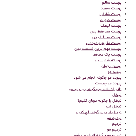
پوست سالم
پوست سفید
پوست شاداب
پوست صورت
پوست لیطف
پوست محاحفظ بدن
پوست محافظ بدن
پوست ملایم و مرطوب
پوست مهم ترین قسمت بدن
پوست یک محافظ
پوسته شدن لب
پوستی جوان
پیوند مو
پیوند مو چگونه انجام می شود
پیوند مو چیست
تاثیرات شامپوی گیاهی بر روی مو
تبخال
تبخال را چگونه درمان کنیم؟
تبخال لب
تبخال لب را چگونه رفع کنیم
ترميم مو
ترمیم
ترمیم مو
ترمیم مو چگونه انجام می شود