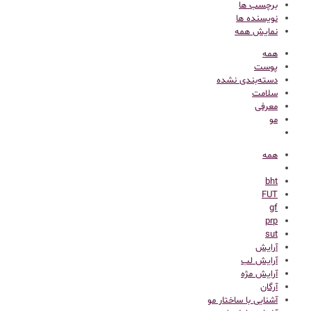
برچسب ها
نویسنده ها
نمایش همه
همه
پوست
دسته‌بندی نشده
سلامت
معرفی
مو
همه
bht
FUT
gf
prp
sut
آرایش
آرایش لب
آرایش مژه
آرگان
آشنایی با ساختار مو