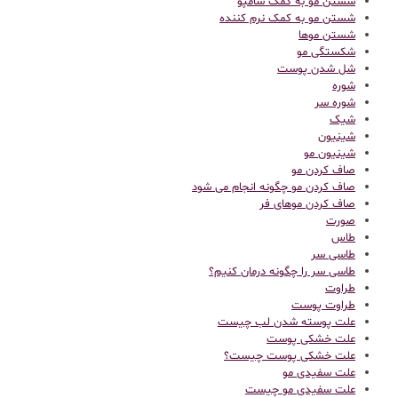
شستن مو به کمک شامپو
شستن مو به کمک نرم کننده
شستن موها
شکستگی مو
شل شدن پوست
شوره
شوره سر
شیک
شینیون
شینیون مو
صاف کردن مو
صاف کردن مو چگونه انجام می شود
صاف کردن موهای فر
صورت
طاس
طاسی سر
طاسی سر را چگونه درمان کنیم؟
طراوت
طراوت پوست
علت پوسته شدن لب چیست
علت خشکی پوست
علت خشکی پوست چیست؟
علت سفیدی مو
علت سفیدی مو چیست