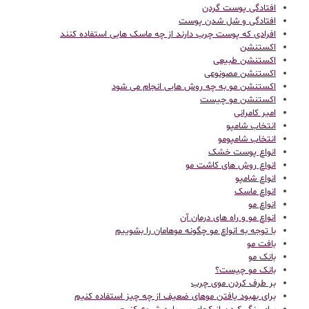
افتادگی پوست گردن
افتادگی و شل شدن پوست
افرادی که پوست چرب دارند از چه ماسک هایی استفاده کنند
اکستنشن
اکستنشن طبیعی
اکستنشن مصونوعی
اکستنشن مو به چه روش هایی انجام می شود
اکستنشن مو چیست
امیر کامرانی
انتخاب شامپو
انتخاب شامپومو
انواع پوست خشک
انواع روش های کاشت مو
انواع شامپو
انواع ماسک
انواع مو
انواع مو و راه های درمان آن
با توجه به انواع مو چگونه موهامان را بشوییم
بافت مو
بانک مو
بانک مو چیست؟
بر طرف کردن موی چرب
برای بهبود یافتن موهای ضعیف از چه چیز استفاده کنیم