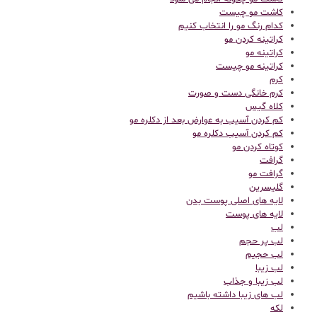
کاشت مو چیست
کدام رنگ مو را انتخاب کنیم
کراتینه کردن مو
کراتینه مو
کراتینه مو چیست
کرم
کرم خانگی دست و صورت
کلاه گیس
کم کردن آسیب به عوارض بعد از دکلره مو
کم کردن آسیب دکلره مو
کوتاه کردن مو
گرافت
گرافت مو
گلیسرین
لایه های اصلی پوست بدن
لایه های پوست
لب
لب پر حجم
لب حجیم
لب زیبا
لب زیبا و جذاب
لب های زیبا داشته باشیم
لکه