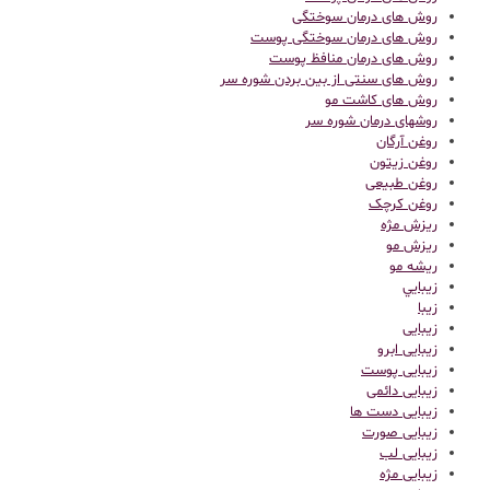
روش های درمان سوختگی
روش های درمان سوختگی پوست
روش های درمان منافظ پوست
روش های سنتی از بین بردن شوره سر
روش های کاشت مو
روشهای درمان شوره سر
روغن آرگان
روغن زیتون
روغن طبیعی
روغن کرچک
ریزش مژه
ریزش مو
ریشه مو
زيبايي
زیبا
زیبایی
زیبایی ابرو
زیبایی پوست
زیبایی دائمی
زیبایی دست ها
زیبایی صورت
زیبایی لب
زیبایی مژه