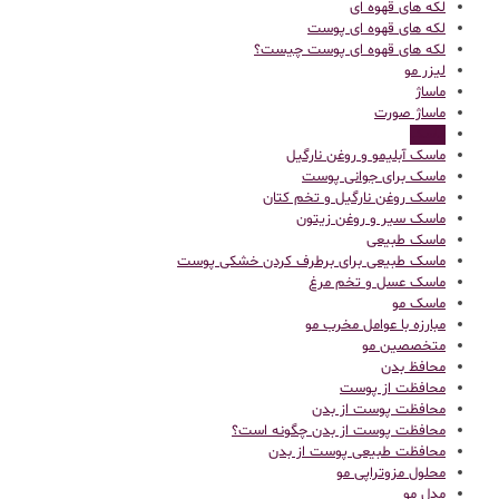
لکه های قهوه ای
لکه های قهوه ای پوست
لکه های قهوه ای پوست چیست؟
لیزر مو
ماساژ
ماساژ صورت
ماسک
ماسک آبلیمو و روغن نارگیل
ماسک برای جوانی پوست
ماسک روغن نارگیل و تخم کتان
ماسک سیر و روغن زیتون
ماسک طبیعی
ماسک طبیعی برای برطرف کردن خشکی پوست
ماسک عسل و تخم مرغ
ماسک مو
مبارزه با عوامل مخرب مو
متخصصین مو
محافظ بدن
محافظت از پوست
محافظت پوست از بدن
محافظت پوست از بدن چگونه است؟
محافظت طبیعی پوست از بدن
محلول مزوتراپی مو
مدل مو