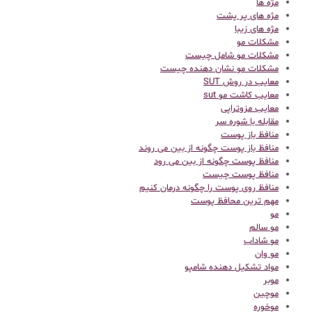
مژه ها
مژه های پر پشت
مژه های زیبا
مشکلات مو
مشکلات مو شامل چیست
مشکلات مو نشان دهنده چیست
معایب در روش SUT
معایب کاشت مو sut
معایب مزوتراپی
مقابله با شوره سر
منافظ باز پوست
منافظ باز پوست چگونه از بین می روند
منافظ پوست چگونه از بین می رود
منافظ پوست چیست
منافظ روی پوست را چگونه درمان کنیم
مهم ترین محافظ پوست
مو
مو سالم
مو شاداب
مو وان
مواد تشکیل دهنده شامپو
موبر
موچین
موخوره