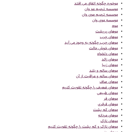
موخوره چگونه اتفاق می افتد
موسسه ترمیم مو وان
موسسه ترمیم موی وان
موسسه موی وان
موم
موهای پرپشت
موهای چرب
موهای چرب چگونه به وجود می آید
موهای خوش حالت
موهای دلخواه
موهای زائد
موهای زیبا
موهای سالم و بلند
موهای سالم و مراقبت از آن
موهای صاف
موهای ضعیف را چگونه تقویت کنیم
موهای طبیعی
موهای فر
موهای فرفری
موهای کم پشت
موهای مردانه
موهای نازک
موهای نازک و کم پشت را چگونه تقویت کنیم