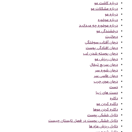
درباره کاشت مو
درباره مشکلات مو
درباره مو
درباره موخوره
درباره موخوره چه میدانید
درخشندگی مو
درماتیت
درمان آفتاب سوختگی
درمان افتادگی پوست
درمان پوسته شدن لب
درمان ریزش مو
درمان سریع تبخال
درمان شوره سر
درمان طاسی سر
درمان موی چرب
دست
دست های زیبا
دکلره
دکلره کردن مو
دکلره کردن موها
دلایل خشکی پوست
دلایل خشکی پوست در فصل تابستان چیست
دلایل ریزش مژه ها