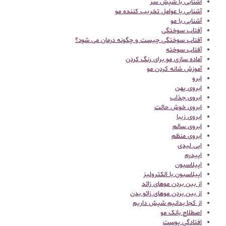
آشنایی با شپش سر
آشنایی با عوامل تخریب کننده مو
آشنایی با مو
آفتاب سوختگی
آفتاب سوختگی چیست و چگونه درمان می شود؟
آفتاب سوخته
آماده سازی مو برای رنگ کردن
آموزش شانه کردن مو
ابرو
ابروی پهن
ابروی جذاب
ابروی خوش حالت
ابروی زیبا
ابروی سالم
ابروی منظم
اپی لیدی
اپیدرم
اپیلاسیون
اپیلاسیون با الکترولیز
از بین بردن موهای زائد
از بین بردن موهای زائو بدن
از کجا بدانیم شپش داریم
اصطلاح بانک مو
افتادگی پوست