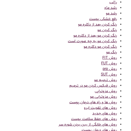
رژلب
رشد مژه
رشد مو
رفع خشکی پوست
رنگ کردن بعد از دکلره مو
رنگ کردن مو
رنگ کردن مو بعد از دکلره مو
رنگ کردن مو به چه صورت است
رنگ کردن مو دکلره مو
رنگ مو
روش FIT
روش FUT
روش prp
روش SUT
روش ترمیم مو
روش فیکس کردن مو در ترمیم
روش مزوتراپی
روش مزوتراپی مو
روش ها و راه های درمان پوست
روش های تقویت ابرو
روش های جدید
روش های حفظ سلامت پوست
روش های خانگی از بین بردن شوره سر
روش های درمان پوست