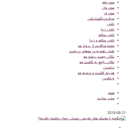
موی وام
موی وان
موی وز
میکروپیگمنتیشن
ناخن
ناخن زیبا
ناخن سالم
ناخن سالم و زیبا
نحوه مراقبت از پروتز مو
نقش تغذیه در موهای پرپشت
نکاتی جهت پیوند مو
نکاتی راجع به کاشت مو
نیاسین
هزینه کاشت و ترمیم مو
ویتامین
همه
مدیر سایت
2018-08-21