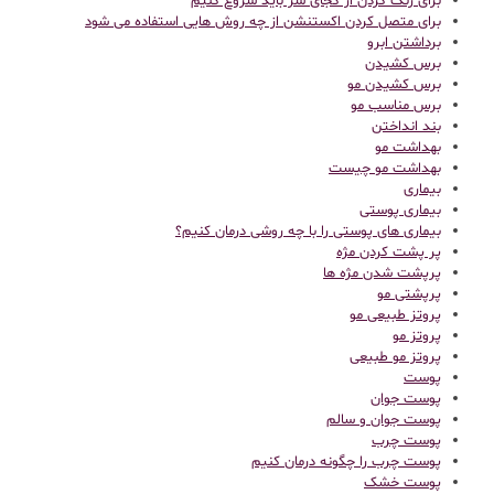
برای رنگ کردن از کجای سر باید شروع کنیم
برای متصل کردن اکستنشن از چه روش هایی استفاده می شود
برداشتن ابرو
برس کشیدن
برس کشیدن مو
برس مناسب مو
بند انداختن
بهداشت مو
بهداشت مو چیست
بیماری
بیماری پوستی
بیماری های پوستی را با چه روشی درمان کنیم؟
پر پشت کردن مژه
پرپشت شدن مژه ها
پرپشتی مو
پروتز طبیعی مو
پروتز مو
پروتز مو طبیعی
پوست
پوست جوان
پوست جوان و سالم
پوست چرب
پوست چرب را چگونه درمان کنیم
پوست خشک