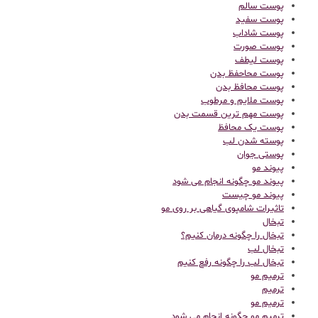
پوست سالم
پوست سفید
پوست شاداب
پوست صورت
پوست لیطف
پوست محاحفظ بدن
پوست محافظ بدن
پوست ملایم و مرطوب
پوست مهم ترین قسمت بدن
پوست یک محافظ
پوسته شدن لب
پوستی جوان
پیوند مو
پیوند مو چگونه انجام می شود
پیوند مو چیست
تاثیرات شامپوی گیاهی بر روی مو
تبخال
تبخال را چگونه درمان کنیم؟
تبخال لب
تبخال لب را چگونه رفع کنیم
ترميم مو
ترمیم
ترمیم مو
ترمیم مو چگونه انجام می شود