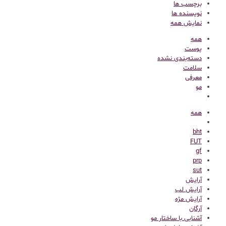
برچسب ها
نویسنده ها
نمایش همه
همه
پوست
دسته‌بندی نشده
سلامت
معرفی
مو
همه
bht
FUT
gf
prp
sut
آرایش
آرایش لب
آرایش مژه
آرگان
آشنایی با ساختار مو