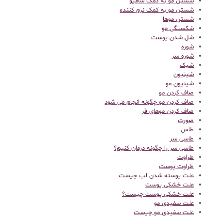
شستن مو به کمک شامپو
شستن مو به کمک نرم کننده
شستن موها
شکستگی مو
شل شدن پوست
شوره
شوره سر
شیک
شینیون
شینیون مو
صاف کردن مو
صاف کردن مو چگونه انجام می شود
صاف کردن موهای فر
صورت
طاس
طاسی سر
طاسی سر را چگونه درمان کنیم؟
طراوت
طراوت پوست
علت پوسته شدن لب چیست
علت خشکی پوست
علت خشکی پوست چیست؟
علت سفیدی مو
علت سفیدی مو چیست