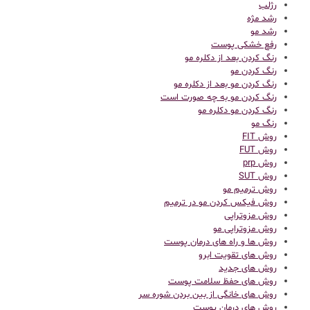
رژلب
رشد مژه
رشد مو
رفع خشکی پوست
رنگ کردن بعد از دکلره مو
رنگ کردن مو
رنگ کردن مو بعد از دکلره مو
رنگ کردن مو به چه صورت است
رنگ کردن مو دکلره مو
رنگ مو
روش FIT
روش FUT
روش prp
روش SUT
روش ترمیم مو
روش فیکس کردن مو در ترمیم
روش مزوتراپی
روش مزوتراپی مو
روش ها و راه های درمان پوست
روش های تقویت ابرو
روش های جدید
روش های حفظ سلامت پوست
روش های خانگی از بین بردن شوره سر
روش های درمان پوست