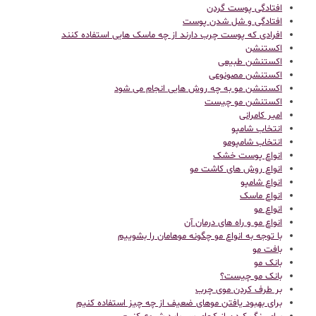
افتادگی پوست گردن
افتادگی و شل شدن پوست
افرادی که پوست چرب دارند از چه ماسک هایی استفاده کنند
اکستنشن
اکستنشن طبیعی
اکستنشن مصونوعی
اکستنشن مو به چه روش هایی انجام می شود
اکستنشن مو چیست
امیر کامرانی
انتخاب شامپو
انتخاب شامپومو
انواع پوست خشک
انواع روش های کاشت مو
انواع شامپو
انواع ماسک
انواع مو
انواع مو و راه های درمان آن
با توجه به انواع مو چگونه موهامان را بشوییم
بافت مو
بانک مو
بانک مو چیست؟
بر طرف کردن موی چرب
برای بهبود یافتن موهای ضعیف از چه چیز استفاده کنیم