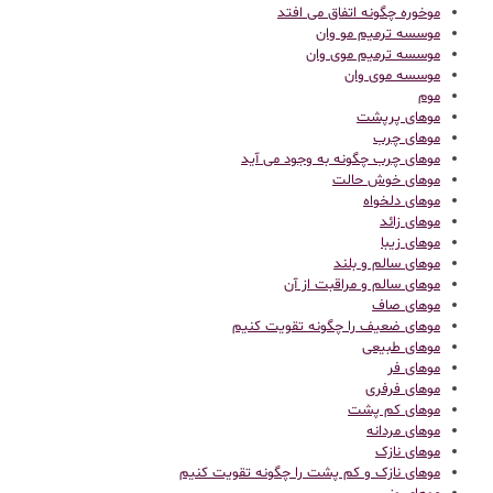
موخوره چگونه اتفاق می افتد
موسسه ترمیم مو وان
موسسه ترمیم موی وان
موسسه موی وان
موم
موهای پرپشت
موهای چرب
موهای چرب چگونه به وجود می آید
موهای خوش حالت
موهای دلخواه
موهای زائد
موهای زیبا
موهای سالم و بلند
موهای سالم و مراقبت از آن
موهای صاف
موهای ضعیف را چگونه تقویت کنیم
موهای طبیعی
موهای فر
موهای فرفری
موهای کم پشت
موهای مردانه
موهای نازک
موهای نازک و کم پشت را چگونه تقویت کنیم