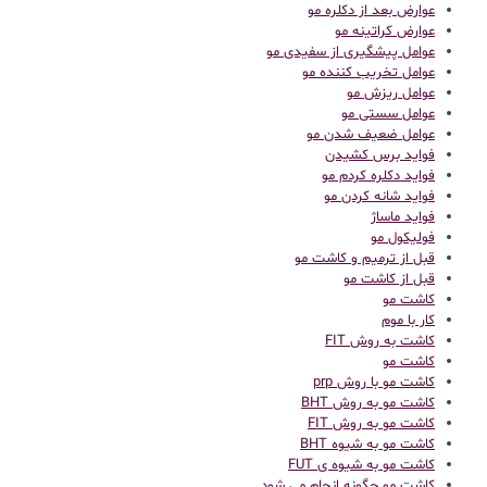
عوارض بعد از دکلره مو
عوارض کراتینه مو
عوامل پیشگیری از سفیدی مو
عوامل تخریب کننده مو
عوامل ریزش مو
عوامل سستی مو
عوامل ضعیف شدن مو
فواید برس کشیدن
فواید دکلره کردم مو
فواید شانه کردن مو
فواید ماساژ
فولیکول مو
قبل از ترمیم و کاشت مو
قبل از کاشت مو
كاشت مو
کار با موم
کاشت به روش FIT
کاشت مو
کاشت مو با روش prp
کاشت مو به روش BHT
کاشت مو به روش FIT
کاشت مو به شیوه BHT
کاشت مو به شیوه ی FUT
کاشت مو چگونه انجام می شود