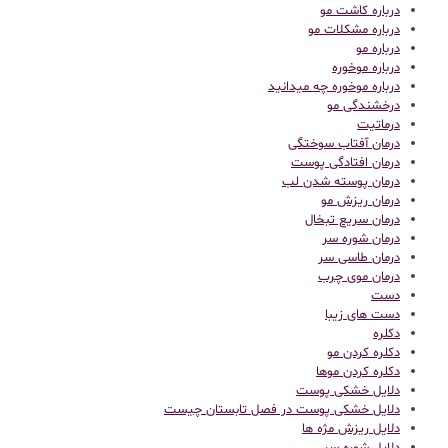
درباره کاشت مو
درباره مشکلات مو
درباره مو
درباره موخوره
درباره موخوره چه میدانید
درخشندگی مو
درماتیت
درمان آفتاب سوختگی
درمان افتادگی پوست
درمان پوسته شدن لب
درمان ریزش مو
درمان سریع تبخال
درمان شوره سر
درمان طاسی سر
درمان موی چرب
دست
دست های زیبا
دکلره
دکلره کردن مو
دکلره کردن موها
دلایل خشکی پوست
دلایل خشکی پوست در فصل تابستان چیست
دلایل ریزش مژه ها