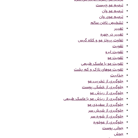
ترمیم مو چیست
ترمیم مو وان
ترمیم موی وان
تشخیص ناخن سالم
تغییر
تغییر در چهره
تفاوت پروتز مو و کلاه گیس
تقویت
تقویت ابرو
تقویت مو
تقویت مو با ماسک طبیعی
تقویت موهای نازک و کم پشت
جذابیت
جلوگیری از تخریب مو
جلوگیری از خشکی پوست
جلوگیری از ریزش مو
جلوگیری از ریزش مو با ماسک طبیعی
جلوگیری از سفیدی مو
جلوگیری از شپش سر
جلوگیری از شوره سر
جلوگیری از موخوره
جوانی پوست
جوش