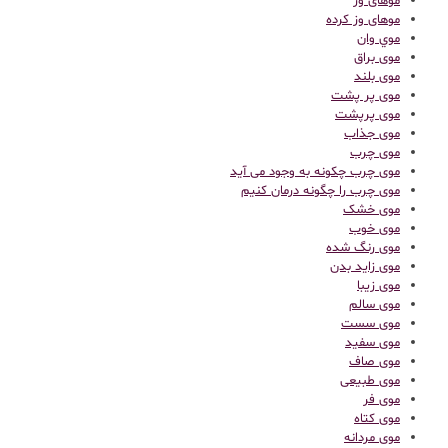
موهای وز
موهای وز کرده
موي وان
موی براق
موی بلند
موی پر پشت
موی پرپشت
موی جذاب
موی چرب
موی چرب چکونه به وجود می آید
موی چرب را چگونه درمان کنیم
موی خشک
موی خوب
موی رنگ شده
موی زاید بدن
موی زیبا
موی سالم
موی سست
موی سفید
موی صاف
موی طبیعی
موی فر
موی کتاه
موی مردانه