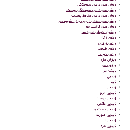
روش های درمان سوختگی
روش های درمان سوختگی پوست
روش های درمان منافظ پوست
روش های سنتی از بین بردن شوره سر
روش های کاشت مو
روشهای درمان شوره سر
روغن آرگان
روغن زیتون
روغن طبیعی
روغن کرچک
ریزش مژه
ریزش مو
ریشه مو
زيبايي
زیبا
زیبایی
زیبایی ابرو
زیبایی پوست
زیبایی دائمی
زیبایی دست ها
زیبایی صورت
زیبایی لب
زیبایی مژه