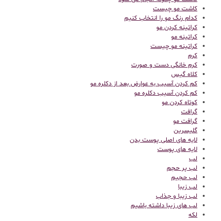
کاشت مو چیست
کدام رنگ مو را انتخاب کنیم
کراتینه کردن مو
کراتینه مو
کراتینه مو چیست
کرم
کرم خانگی دست و صورت
کلاه گیس
کم کردن آسیب به عوارض بعد از دکلره مو
کم کردن آسیب دکلره مو
کوتاه کردن مو
گرافت
گرافت مو
گلیسرین
لایه های اصلی پوست بدن
لایه های پوست
لب
لب پر حجم
لب حجیم
لب زیبا
لب زیبا و جذاب
لب های زیبا داشته باشیم
لکه