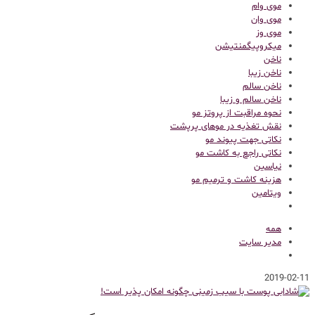
موی وام
موی وان
موی وز
میکروپیگمنتیشن
ناخن
ناخن زیبا
ناخن سالم
ناخن سالم و زیبا
نحوه مراقبت از پروتز مو
نقش تغذیه در موهای پرپشت
نکاتی جهت پیوند مو
نکاتی راجع به کاشت مو
نیاسین
هزینه کاشت و ترمیم مو
ویتامین
همه
مدیر سایت
2019-02-11