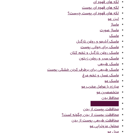
لکه های قهوه ای
لکه های قهوه ای پوست
لکه های قهوه ای پوست چیست؟
لیزر مو
ماساژ
ماساژ صورت
ماسک
ماسک آبلیمو و روغن نارگیل
ماسک برای جوانی پوست
ماسک روغن نارگیل و تخم کتان
ماسک سیر و روغن زیتون
ماسک طبیعی
ماسک طبیعی برای برطرف کردن خشکی پوست
ماسک عسل و تخم مرغ
ماسک مو
مبارزه با عوامل مخرب مو
متخصصین مو
محافظ بدن
محافظت از پوست
محافظت پوست از بدن
محافظت پوست از بدن چگونه است؟
محافظت طبیعی پوست از بدن
محلول مزوتراپی مو
مدل مو