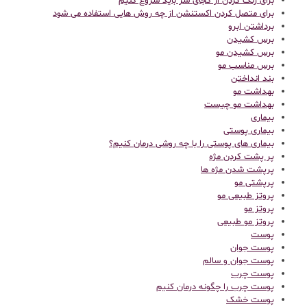
برای رنگ کردن از کجای سر باید شروع کنیم
برای متصل کردن اکستنشن از چه روش هایی استفاده می شود
برداشتن ابرو
برس کشیدن
برس کشیدن مو
برس مناسب مو
بند انداختن
بهداشت مو
بهداشت مو چیست
بیماری
بیماری پوستی
بیماری های پوستی را با چه روشی درمان کنیم؟
پر پشت کردن مژه
پرپشت شدن مژه ها
پرپشتی مو
پروتز طبیعی مو
پروتز مو
پروتز مو طبیعی
پوست
پوست جوان
پوست جوان و سالم
پوست چرب
پوست چرب را چگونه درمان کنیم
پوست خشک