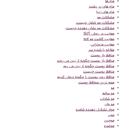
مژه ها
مژه های پر پشت
مژه های زیبا
مشکلات مو
مشکلات مو شامل چیست
مشکلات مو نشان دهنده چیست
معایب در روش SUT
معایب کاشت مو sut
معایب مزوتراپی
مقابله با شوره سر
منافظ باز پوست
منافظ باز پوست چگونه از بین می روند
منافظ پوست چگونه از بین می رود
منافظ پوست چیست
منافظ روی پوست را چگونه درمان کنیم
مهم ترین محافظ پوست
مو
مو سالم
مو شاداب
مو وان
مواد تشکیل دهنده شامپو
موبر
موچین
موخوره