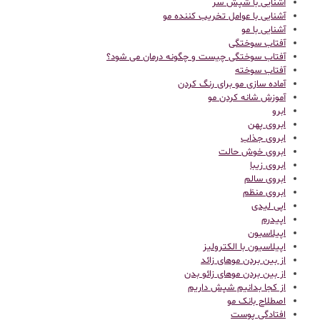
آشنایی با شپش سر
آشنایی با عوامل تخریب کننده مو
آشنایی با مو
آفتاب سوختگی
آفتاب سوختگی چیست و چگونه درمان می شود؟
آفتاب سوخته
آماده سازی مو برای رنگ کردن
آموزش شانه کردن مو
ابرو
ابروی پهن
ابروی جذاب
ابروی خوش حالت
ابروی زیبا
ابروی سالم
ابروی منظم
اپی لیدی
اپیدرم
اپیلاسیون
اپیلاسیون با الکترولیز
از بین بردن موهای زائد
از بین بردن موهای زائو بدن
از کجا بدانیم شپش داریم
اصطلاح بانک مو
افتادگی پوست