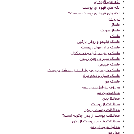
لکه های قهوه ای
لکه های قهوه ای پوست
لکه های قهوه ای پوست چیست؟
لیزر مو
ماساژ
ماساژ صورت
ماسک
ماسک آبلیمو و روغن نارگیل
ماسک برای جوانی پوست
ماسک روغن نارگیل و تخم کتان
ماسک سیر و روغن زیتون
ماسک طبیعی
ماسک طبیعی برای برطرف کردن خشکی پوست
ماسک عسل و تخم مرغ
ماسک مو
مبارزه با عوامل مخرب مو
متخصصین مو
محافظ بدن
محافظت از پوست
محافظت پوست از بدن
محافظت پوست از بدن چگونه است؟
محافظت طبیعی پوست از بدن
محلول مزوتراپی مو
مدل مو