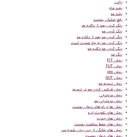
رژلب
رشد مژه
رشد مو
رفع خشکی پوست
رنگ کردن بعد از دکلره مو
رنگ کردن مو
رنگ کردن مو بعد از دکلره مو
رنگ کردن مو به چه صورت است
رنگ کردن مو دکلره مو
رنگ مو
روش FIT
روش FUT
روش prp
روش SUT
روش ترمیم مو
روش فیکس کردن مو در ترمیم
روش مزوتراپی
روش مزوتراپی مو
روش ها و راه های درمان پوست
روش های تقویت ابرو
روش های جدید
روش های حفظ سلامت پوست
روش های خانگی از بین بردن شوره سر
روش های درمان پوست