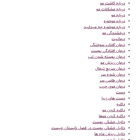
درباره کاشت مو
درباره مشکلات مو
درباره مو
درباره موخوره
درباره موخوره چه میدانید
درخشندگی مو
درماتیت
درمان آفتاب سوختگی
درمان افتادگی پوست
درمان پوسته شدن لب
درمان ریزش مو
درمان سریع تبخال
درمان شوره سر
درمان طاسی سر
درمان موی چرب
دست
دست های زیبا
دکلره
دکلره کردن مو
دکلره کردن موها
دلایل خشکی پوست
دلایل خشکی پوست در فصل تابستان چیست
دلایل ریزش مژه ها