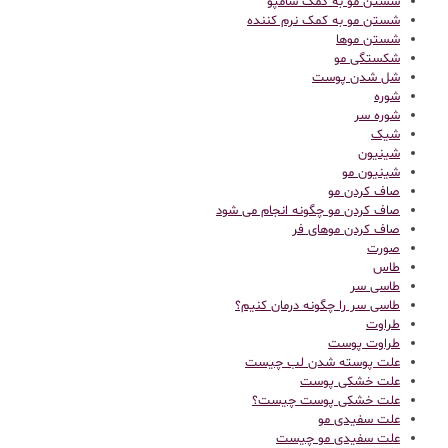
شستن مو به کمک شامپو
شستن مو به کمک نرم کننده
شستن موها
شکستگی مو
شل شدن پوست
شوره
شوره سر
شیک
شینیون
شینیون مو
صاف کردن مو
صاف کردن مو چگونه انجام می شود
صاف کردن موهای فر
صورت
طاس
طاسی سر
طاسی سر را چگونه درمان کنیم؟
طراوت
طراوت پوست
علت پوسته شدن لب چیست
علت خشکی پوست
علت خشکی پوست چیست؟
علت سفیدی مو
علت سفیدی مو چیست