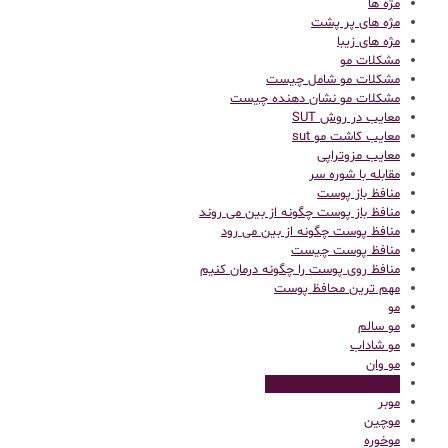
مژه ها
مژه های پر پشت
مژه های زیبا
مشکلات مو
مشکلات مو شامل چیست
مشکلات مو نشان دهنده چیست
معایب در روش SUT
معایب کاشت مو sut
معایب مزوتراپی
مقابله با شوره سر
منافظ باز پوست
منافظ باز پوست چگونه از بین می روند
منافظ پوست چگونه از بین می رود
منافظ پوست چیست
منافظ روی پوست را چگونه درمان کنیم
مهم ترین محافظ پوست
مو
مو سالم
مو شاداب
مو وان
مواد تشکیل دهنده شامپو
موبر
موچین
موخوره