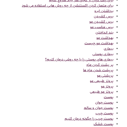
برای رنگ کردن از کجای سر باید شروع کنیم
برای متصل کردن اکستنشن از چه روش هایی استفاده می شود
برداشتن ابرو
برس کشیدن
برس کشیدن مو
برس مناسب مو
بند انداختن
بهداشت مو
بهداشت مو چیست
بیماری
بیماری پوستی
بیماری های پوستی را با چه روشی درمان کنیم؟
پر پشت کردن مژه
پرپشت شدن مژه ها
پرپشتی مو
پروتز طبیعی مو
پروتز مو
پروتز مو طبیعی
پوست
پوست جوان
پوست جوان و سالم
پوست چرب
پوست چرب را چگونه درمان کنیم
پوست خشک