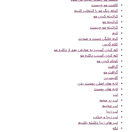
کاشت مو چیست
کدام رنگ مو را انتخاب کنیم
کراتینه کردن مو
کراتینه مو
کراتینه مو چیست
کرم
کرم خانگی دست و صورت
کلاه گیس
کم کردن آسیب به عوارض بعد از دکلره مو
کم کردن آسیب دکلره مو
کوتاه کردن مو
گرافت
گرافت مو
گلیسرین
لایه های اصلی پوست بدن
لایه های پوست
لب
لب پر حجم
لب حجیم
لب زیبا
لب زیبا و جذاب
لب های زیبا داشته باشیم
لکه