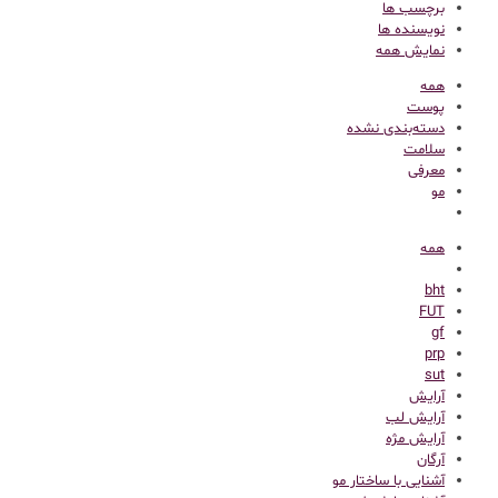
برچسب ها
نویسنده ها
نمایش همه
همه
پوست
دسته‌بندی نشده
سلامت
معرفی
مو
همه
bht
FUT
gf
prp
sut
آرایش
آرایش لب
آرایش مژه
آرگان
آشنایی با ساختار مو