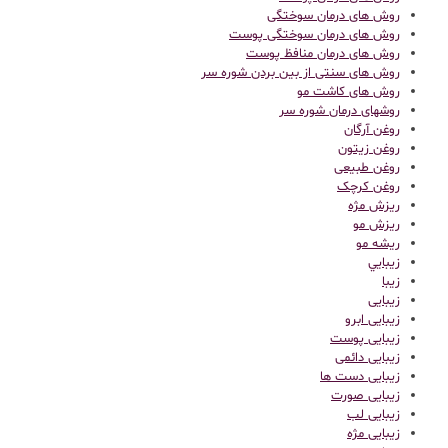
روش های درمان سوختگی
روش های درمان سوختگی پوست
روش های درمان منافظ پوست
روش های سنتی از بین بردن شوره سر
روش های کاشت مو
روشهای درمان شوره سر
روغن آرگان
روغن زیتون
روغن طبیعی
روغن کرچک
ریزش مژه
ریزش مو
ریشه مو
زيبايي
زیبا
زیبایی
زیبایی ابرو
زیبایی پوست
زیبایی دائمی
زیبایی دست ها
زیبایی صورت
زیبایی لب
زیبایی مژه