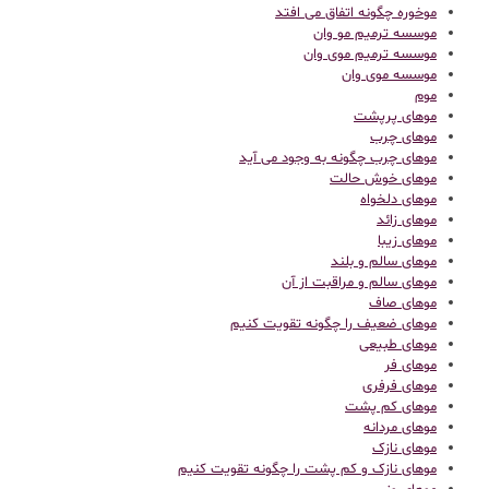
موخوره چگونه اتفاق می افتد
موسسه ترمیم مو وان
موسسه ترمیم موی وان
موسسه موی وان
موم
موهای پرپشت
موهای چرب
موهای چرب چگونه به وجود می آید
موهای خوش حالت
موهای دلخواه
موهای زائد
موهای زیبا
موهای سالم و بلند
موهای سالم و مراقبت از آن
موهای صاف
موهای ضعیف را چگونه تقویت کنیم
موهای طبیعی
موهای فر
موهای فرفری
موهای کم پشت
موهای مردانه
موهای نازک
موهای نازک و کم پشت را چگونه تقویت کنیم