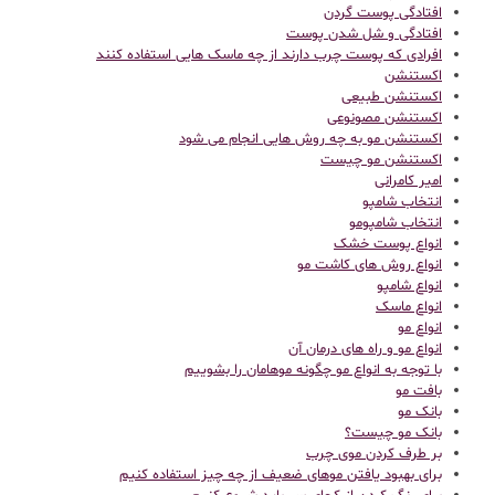
افتادگی پوست گردن
افتادگی و شل شدن پوست
افرادی که پوست چرب دارند از چه ماسک هایی استفاده کنند
اکستنشن
اکستنشن طبیعی
اکستنشن مصونوعی
اکستنشن مو به چه روش هایی انجام می شود
اکستنشن مو چیست
امیر کامرانی
انتخاب شامپو
انتخاب شامپومو
انواع پوست خشک
انواع روش های کاشت مو
انواع شامپو
انواع ماسک
انواع مو
انواع مو و راه های درمان آن
با توجه به انواع مو چگونه موهامان را بشوییم
بافت مو
بانک مو
بانک مو چیست؟
بر طرف کردن موی چرب
برای بهبود یافتن موهای ضعیف از چه چیز استفاده کنیم