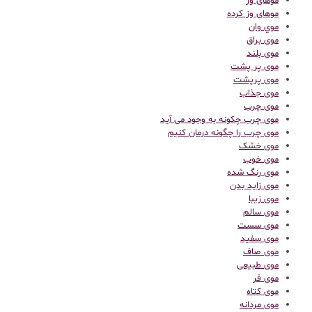
موهای وز
موهای وز کرده
موي وان
موی براق
موی بلند
موی پر پشت
موی پرپشت
موی جذاب
موی چرب
موی چرب چکونه به وجود می آید
موی چرب را چگونه درمان کنیم
موی خشک
موی خوب
موی رنگ شده
موی زاید بدن
موی زیبا
موی سالم
موی سست
موی سفید
موی صاف
موی طبیعی
موی فر
موی کتاه
موی مردانه