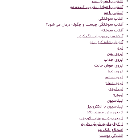
آشنایی با شپش سر
آشنایی با عوامل تخریب کننده مو
آشنایی با مو
آفتاب سوختگی
آفتاب سوختگی چیست و چگونه درمان می شود؟
آفتاب سوخته
آماده سازی مو برای رنگ کردن
آموزش شانه کردن مو
ابرو
ابروی پهن
ابروی جذاب
ابروی خوش حالت
ابروی زیبا
ابروی سالم
ابروی منظم
اپی لیدی
اپیدرم
اپیلاسیون
اپیلاسیون با الکترولیز
از بین بردن موهای زائد
از بین بردن موهای زائو بدن
از کجا بدانیم شپش داریم
اصطلاح بانک مو
افتادگی پوست