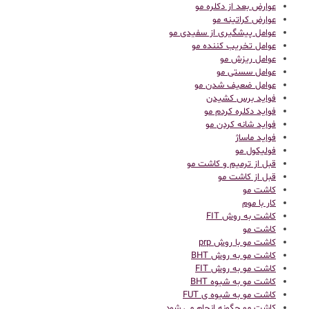
عوارض بعد از دکلره مو
عوارض کراتینه مو
عوامل پیشگیری از سفیدی مو
عوامل تخریب کننده مو
عوامل ریزش مو
عوامل سستی مو
عوامل ضعیف شدن مو
فواید برس کشیدن
فواید دکلره کردم مو
فواید شانه کردن مو
فواید ماساژ
فولیکول مو
قبل از ترمیم و کاشت مو
قبل از کاشت مو
كاشت مو
کار با موم
کاشت به روش FIT
کاشت مو
کاشت مو با روش prp
کاشت مو به روش BHT
کاشت مو به روش FIT
کاشت مو به شیوه BHT
کاشت مو به شیوه ی FUT
کاشت مو چگونه انجام می شود