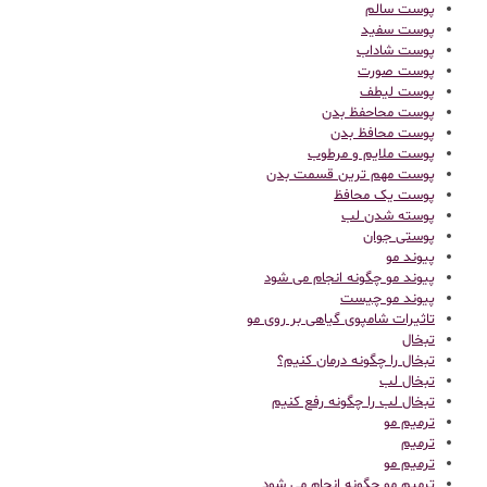
پوست سالم
پوست سفید
پوست شاداب
پوست صورت
پوست لیطف
پوست محاحفظ بدن
پوست محافظ بدن
پوست ملایم و مرطوب
پوست مهم ترین قسمت بدن
پوست یک محافظ
پوسته شدن لب
پوستی جوان
پیوند مو
پیوند مو چگونه انجام می شود
پیوند مو چیست
تاثیرات شامپوی گیاهی بر روی مو
تبخال
تبخال را چگونه درمان کنیم؟
تبخال لب
تبخال لب را چگونه رفع کنیم
ترميم مو
ترمیم
ترمیم مو
ترمیم مو چگونه انجام می شود