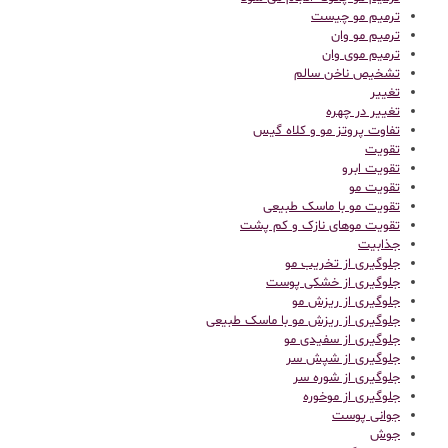
ترمیم مو چیست
ترمیم مو وان
ترمیم موی وان
تشخیص ناخن سالم
تغییر
تغییر در چهره
تفاوت پروتز مو و کلاه گیس
تقویت
تقویت ابرو
تقویت مو
تقویت مو با ماسک طبیعی
تقویت موهای نازک و کم پشت
جذابیت
جلوگیری از تخریب مو
جلوگیری از خشکی پوست
جلوگیری از ریزش مو
جلوگیری از ریزش مو با ماسک طبیعی
جلوگیری از سفیدی مو
جلوگیری از شپش سر
جلوگیری از شوره سر
جلوگیری از موخوره
جوانی پوست
جوش