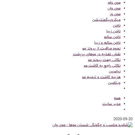
موی وام
موی وان
موی وز
میکروپیگمنتیشن
ناخن
ناخن زیبا
ناخن سالم
ناخن سالم و زیبا
نحوه مراقبت از پروتز مو
نقش تغذیه در موهای پرپشت
نکاتی جهت پیوند مو
نکاتی راجع به کاشت مو
نیاسین
هزینه کاشت و ترمیم مو
ویتامین
همه
مدیر سایت
2020-09-20