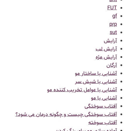
FUT
gf
prp
sut
آرایش
آرایش لب
آرایش مژه
آرگان
آشنایی با ساختار مو
آشنایی با شپش سر
آشنایی با عوامل تخریب کننده مو
آشنایی با مو
آفتاب سوختگی
آفتاب سوختگی چیست و چگونه درمان می شود؟
آفتاب سوخته
آماده سازی مو برای رنگ کردن