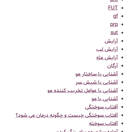
FUT
gf
prp
sut
آرایش
آرایش لب
آرایش مژه
آرگان
آشنایی با ساختار مو
آشنایی با شپش سر
آشنایی با عوامل تخریب کننده مو
آشنایی با مو
آفتاب سوختگی
آفتاب سوختگی چیست و چگونه درمان می شود؟
آفتاب سوخته
آماده سازی مو برای رنگ کردن