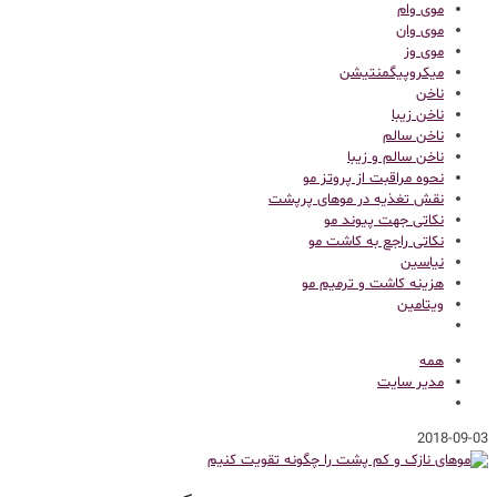
موی وام
موی وان
موی وز
میکروپیگمنتیشن
ناخن
ناخن زیبا
ناخن سالم
ناخن سالم و زیبا
نحوه مراقبت از پروتز مو
نقش تغذیه در موهای پرپشت
نکاتی جهت پیوند مو
نکاتی راجع به کاشت مو
نیاسین
هزینه کاشت و ترمیم مو
ویتامین
همه
مدیر سایت
2018-09-03