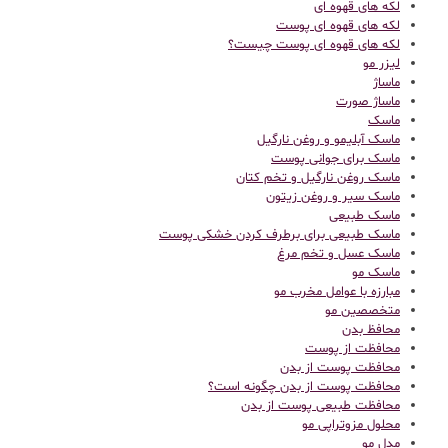
لکه های قهوه ای
لکه های قهوه ای پوست
لکه های قهوه ای پوست چیست؟
لیزر مو
ماساژ
ماساژ صورت
ماسک
ماسک آبلیمو و روغن نارگیل
ماسک برای جوانی پوست
ماسک روغن نارگیل و تخم کتان
ماسک سیر و روغن زیتون
ماسک طبیعی
ماسک طبیعی برای برطرف کردن خشکی پوست
ماسک عسل و تخم مرغ
ماسک مو
مبارزه با عوامل مخرب مو
متخصصین مو
محافظ بدن
محافظت از پوست
محافظت پوست از بدن
محافظت پوست از بدن چگونه است؟
محافظت طبیعی پوست از بدن
محلول مزوتراپی مو
مدل مو