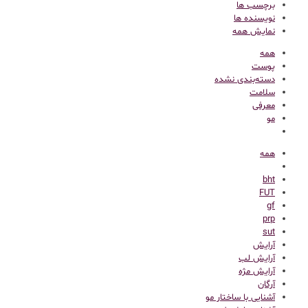
برچسب ها
نویسنده ها
نمایش همه
همه
پوست
دسته‌بندی نشده
سلامت
معرفی
مو
همه
bht
FUT
gf
prp
sut
آرایش
آرایش لب
آرایش مژه
آرگان
آشنایی با ساختار مو