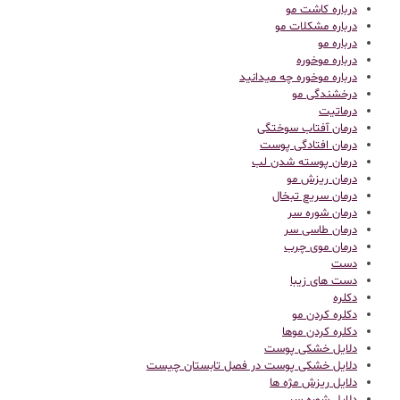
درباره کاشت مو
درباره مشکلات مو
درباره مو
درباره موخوره
درباره موخوره چه میدانید
درخشندگی مو
درماتیت
درمان آفتاب سوختگی
درمان افتادگی پوست
درمان پوسته شدن لب
درمان ریزش مو
درمان سریع تبخال
درمان شوره سر
درمان طاسی سر
درمان موی چرب
دست
دست های زیبا
دکلره
دکلره کردن مو
دکلره کردن موها
دلایل خشکی پوست
دلایل خشکی پوست در فصل تابستان چیست
دلایل ریزش مژه ها