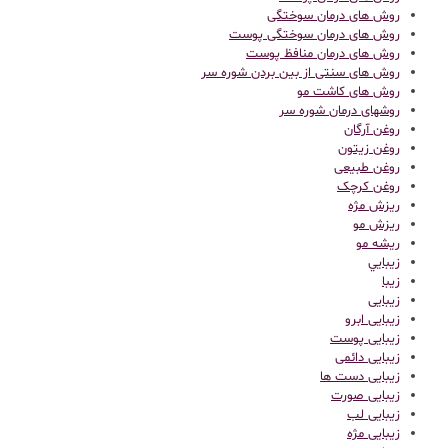
روش های درمان سوختگی
روش های درمان سوختگی پوست
روش های درمان منافظ پوست
روش های سنتی از بین بردن شوره سر
روش های کاشت مو
روشهای درمان شوره سر
روغن آرگان
روغن زیتون
روغن طبیعی
روغن کرچک
ریزش مژه
ریزش مو
ریشه مو
زيبايي
زیبا
زیبایی
زیبایی ابرو
زیبایی پوست
زیبایی دائمی
زیبایی دست ها
زیبایی صورت
زیبایی لب
زیبایی مژه