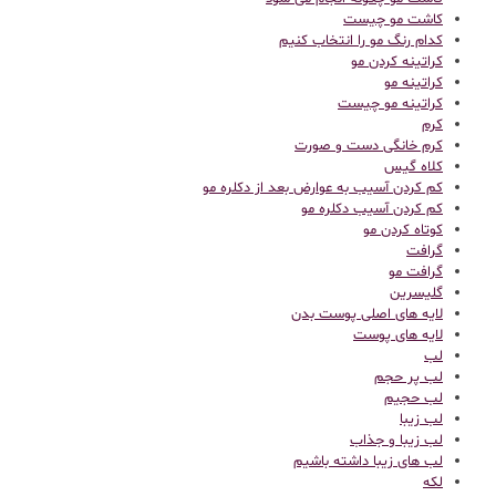
کاشت مو چیست
کدام رنگ مو را انتخاب کنیم
کراتینه کردن مو
کراتینه مو
کراتینه مو چیست
کرم
کرم خانگی دست و صورت
کلاه گیس
کم کردن آسیب به عوارض بعد از دکلره مو
کم کردن آسیب دکلره مو
کوتاه کردن مو
گرافت
گرافت مو
گلیسرین
لایه های اصلی پوست بدن
لایه های پوست
لب
لب پر حجم
لب حجیم
لب زیبا
لب زیبا و جذاب
لب های زیبا داشته باشیم
لکه