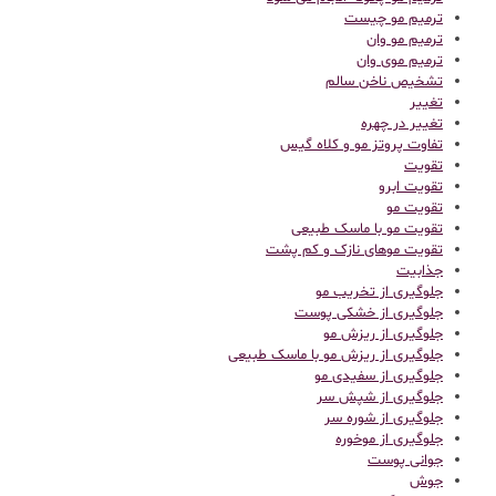
ترمیم مو چیست
ترمیم مو وان
ترمیم موی وان
تشخیص ناخن سالم
تغییر
تغییر در چهره
تفاوت پروتز مو و کلاه گیس
تقویت
تقویت ابرو
تقویت مو
تقویت مو با ماسک طبیعی
تقویت موهای نازک و کم پشت
جذابیت
جلوگیری از تخریب مو
جلوگیری از خشکی پوست
جلوگیری از ریزش مو
جلوگیری از ریزش مو با ماسک طبیعی
جلوگیری از سفیدی مو
جلوگیری از شپش سر
جلوگیری از شوره سر
جلوگیری از موخوره
جوانی پوست
جوش