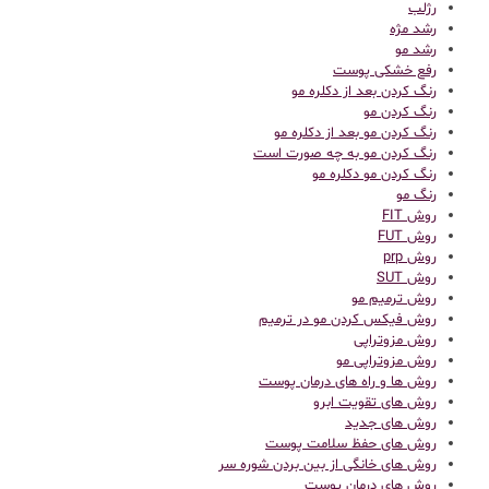
رژلب
رشد مژه
رشد مو
رفع خشکی پوست
رنگ کردن بعد از دکلره مو
رنگ کردن مو
رنگ کردن مو بعد از دکلره مو
رنگ کردن مو به چه صورت است
رنگ کردن مو دکلره مو
رنگ مو
روش FIT
روش FUT
روش prp
روش SUT
روش ترمیم مو
روش فیکس کردن مو در ترمیم
روش مزوتراپی
روش مزوتراپی مو
روش ها و راه های درمان پوست
روش های تقویت ابرو
روش های جدید
روش های حفظ سلامت پوست
روش های خانگی از بین بردن شوره سر
روش های درمان پوست