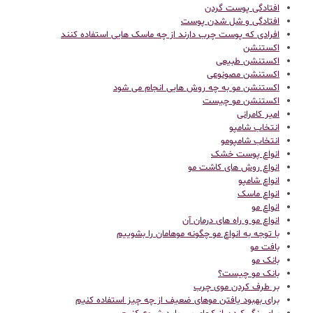
افتادگی پوست گردن
افتادگی و شل شدن پوست
افرادی که پوست چرب دارند از چه ماسک هایی استفاده کنند
اکستنشن
اکستنشن طبیعی
اکستنشن مصونوعی
اکستنشن مو به چه روش هایی انجام می شود
اکستنشن مو چیست
امیر کامرانی
انتخاب شامپو
انتخاب شامپومو
انواع پوست خشک
انواع روش های کاشت مو
انواع شامپو
انواع ماسک
انواع مو
انواع مو و راه های درمان آن
با توجه به انواع مو چگونه موهامان را بشوییم
بافت مو
بانک مو
بانک مو چیست؟
بر طرف کردن موی چرب
برای بهبود یافتن موهای ضعیف از چه چیز استفاده کنیم