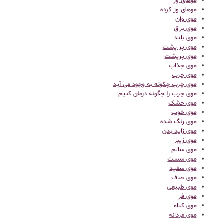
موهای وز
موهای وز کرده
موي وان
موی براق
موی بلند
موی پر پشت
موی پرپشت
موی جذاب
موی چرب
موی چرب چکونه به وجود می آید
موی چرب را چگونه درمان کنیم
موی خشک
موی خوب
موی رنگ شده
موی زاید بدن
موی زیبا
موی سالم
موی سست
موی سفید
موی صاف
موی طبیعی
موی فر
موی کتاه
موی مردانه