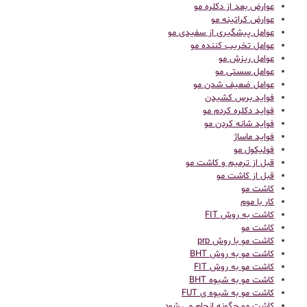
عوارض بعد از دکلره مو
عوارض کراتینه مو
عوامل پیشگیری از سفیدی مو
عوامل تخریب کننده مو
عوامل ریزش مو
عوامل سستی مو
عوامل ضعیف شدن مو
فواید برس کشیدن
فواید دکلره کردم مو
فواید شانه کردن مو
فواید ماساژ
فولیکول مو
قبل از ترمیم و کاشت مو
قبل از کاشت مو
كاشت مو
کار با موم
کاشت به روش FIT
کاشت مو
کاشت مو با روش prp
کاشت مو به روش BHT
کاشت مو به روش FIT
کاشت مو به شیوه BHT
کاشت مو به شیوه ی FUT
کاشت مو چگونه انجام می شود