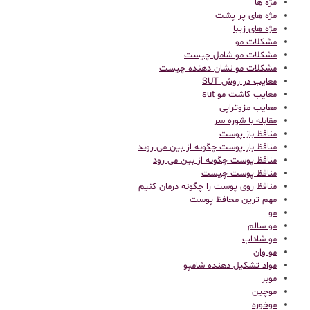
مژه ها
مژه های پر پشت
مژه های زیبا
مشکلات مو
مشکلات مو شامل چیست
مشکلات مو نشان دهنده چیست
معایب در روش SUT
معایب کاشت مو sut
معایب مزوتراپی
مقابله با شوره سر
منافظ باز پوست
منافظ باز پوست چگونه از بین می روند
منافظ پوست چگونه از بین می رود
منافظ پوست چیست
منافظ روی پوست را چگونه درمان کنیم
مهم ترین محافظ پوست
مو
مو سالم
مو شاداب
مو وان
مواد تشکیل دهنده شامپو
موبر
موچین
موخوره