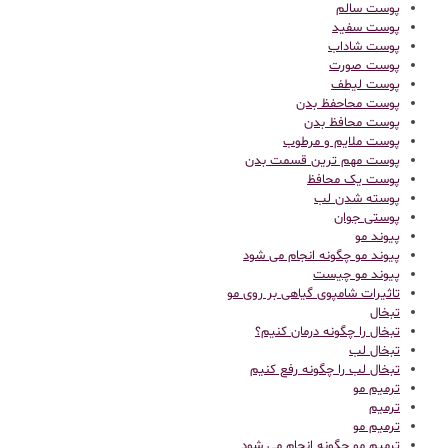
پوست سالم
پوست سفید
پوست شاداب
پوست صورت
پوست لیطف
پوست محاحفظ بدن
پوست محافظ بدن
پوست ملایم و مرطوب
پوست مهم ترین قسمت بدن
پوست یک محافظ
پوسته شدن لب
پوستی جوان
پیوند مو
پیوند مو چگونه انجام می شود
پیوند مو چیست
تاثیرات شامپوی گیاهی بر روی مو
تبخال
تبخال را چگونه درمان کنیم؟
تبخال لب
تبخال لب را چگونه رفع کنیم
ترميم مو
ترمیم
ترمیم مو
ترمیم مو چگونه انجام می شود