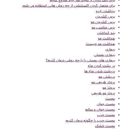
برای رنگ کردن از کجای سر باید شروع کنیم
برای متصل کردن اکستنشن از چه روش هایی استفاده می شود
برداشتن ابرو
برس کشیدن
برس کشیدن مو
برس مناسب مو
بند انداختن
بهداشت مو
بهداشت مو چیست
بیماری
بیماری پوستی
بیماری های پوستی را با چه روشی درمان کنیم؟
پر پشت کردن مژه
پرپشت شدن مژه ها
پرپشتی مو
پروتز طبیعی مو
پروتز مو
پروتز مو طبیعی
پوست
پوست جوان
پوست جوان و سالم
پوست چرب
پوست چرب را چگونه درمان کنیم
پوست خشک