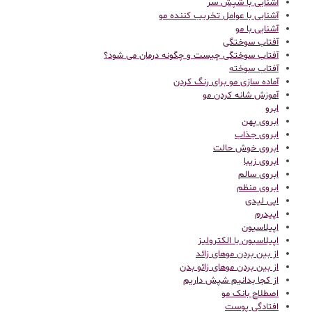
آشنایی با شپش سر
آشنایی با عوامل تخریب کننده مو
آشنایی با مو
آفتاب سوختگی
آفتاب سوختگی چیست و چگونه درمان می شود؟
آفتاب سوخته
آماده سازی مو برای رنگ کردن
آموزش شانه کردن مو
ابرو
ابروی پهن
ابروی جذاب
ابروی خوش حالت
ابروی زیبا
ابروی سالم
ابروی منظم
اپی لیدی
اپیدرم
اپیلاسیون
اپیلاسیون با الکترولیز
از بین بردن موهای زائد
از بین بردن موهای زائو بدن
از کجا بدانیم شپش داریم
اصطلاح بانک مو
افتادگی پوست