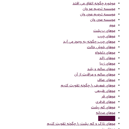
موخوره چگونه اتفاق می افتد
موسسه ترمیم مو وان
موسسه ترمیم موی وان
موسسه موی وان
موم
موهای پرپشت
موهای چرب
موهای چرب چگونه به وجود می آید
موهای خوش حالت
موهای دلخواه
موهای زائد
موهای زیبا
موهای سالم و بلند
موهای سالم و مراقبت از آن
موهای صاف
موهای ضعیف را چگونه تقویت کنیم
موهای طبیعی
موهای فر
موهای فرفری
موهای کم پشت
موهای مردانه
موهای نازک
موهای نازک و کم پشت را چگونه تقویت کنیم