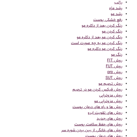
رژلب
رشد مژه
رشد مو
رفع خشکی پوست
رنگ کردن بعد از دکلره مو
رنگ کردن مو
رنگ کردن مو بعد از دکلره مو
رنگ کردن مو به چه صورت است
رنگ کردن مو دکلره مو
رنگ مو
روش FIT
روش FUT
روش prp
روش SUT
روش ترمیم مو
روش فیکس کردن مو در ترمیم
روش مزوتراپی
روش مزوتراپی مو
روش ها و راه های درمان پوست
روش های تقویت ابرو
روش های جدید
روش های حفظ سلامت پوست
روش های خانگی از بین بردن شوره سر
روش های درمان پوست