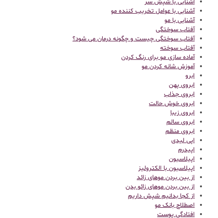
آشنایی با شپش سر
آشنایی با عوامل تخریب کننده مو
آشنایی با مو
آفتاب سوختگی
آفتاب سوختگی چیست و چگونه درمان می شود؟
آفتاب سوخته
آماده سازی مو برای رنگ کردن
آموزش شانه کردن مو
ابرو
ابروی پهن
ابروی جذاب
ابروی خوش حالت
ابروی زیبا
ابروی سالم
ابروی منظم
اپی لیدی
اپیدرم
اپیلاسیون
اپیلاسیون با الکترولیز
از بین بردن موهای زائد
از بین بردن موهای زائو بدن
از کجا بدانیم شپش داریم
اصطلاح بانک مو
افتادگی پوست