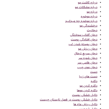
درباره کاشت مو
درباره مشکلات مو
درباره مو
درباره موخوره
درباره موخوره چه میدانید
درخشندگی مو
درماتیت
درمان آفتاب سوختگی
درمان افتادگی پوست
درمان پوسته شدن لب
درمان ریزش مو
درمان سریع تبخال
درمان شوره سر
درمان طاسی سر
درمان موی چرب
دست
دست های زیبا
دکلره
دکلره کردن مو
دکلره کردن موها
دلایل خشکی پوست
دلایل خشکی پوست در فصل تابستان چیست
دلایل ریزش مژه ها