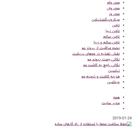
موی وام
موی وان
موی وز
میکروپیگمنتیشن
ناخن
ناخن زیبا
ناخن سالم
ناخن سالم و زیبا
نحوه مراقبت از پروتز مو
نقش تغذیه در موهای پرپشت
نکاتی جهت پیوند مو
نکاتی راجع به کاشت مو
نیاسین
هزینه کاشت و ترمیم مو
ویتامین
همه
مدیر سایت
2019-01-24