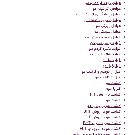
عوارض بعد از دکلره مو
عوارض کراتینه مو
عوامل پیشگیری از سفیدی مو
عوامل تخریب کننده مو
عوامل ریزش مو
عوامل سستی مو
عوامل ضعیف شدن مو
فواید برس کشیدن
فواید دکلره کردم مو
فواید شانه کردن مو
فواید ماساژ
فولیکول مو
قبل از ترمیم و کاشت مو
قبل از کاشت مو
كاشت مو
کار با موم
کاشت به روش FIT
کاشت مو
کاشت مو با روش prp
کاشت مو به روش BHT
کاشت مو به روش FIT
کاشت مو به شیوه BHT
کاشت مو به شیوه ی FUT
کاشت مو چگونه انجام می شود