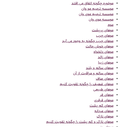
موخوره چگونه اتفاق می افتد
موسسه ترمیم مو وان
موسسه ترمیم موی وان
موسسه موی وان
موم
موهای پرپشت
موهای چرب
موهای چرب چگونه به وجود می آید
موهای خوش حالت
موهای دلخواه
موهای زائد
موهای زیبا
موهای سالم و بلند
موهای سالم و مراقبت از آن
موهای صاف
موهای ضعیف را چگونه تقویت کنیم
موهای طبیعی
موهای فر
موهای فرفری
موهای کم پشت
موهای مردانه
موهای نازک
موهای نازک و کم پشت را چگونه تقویت کنیم