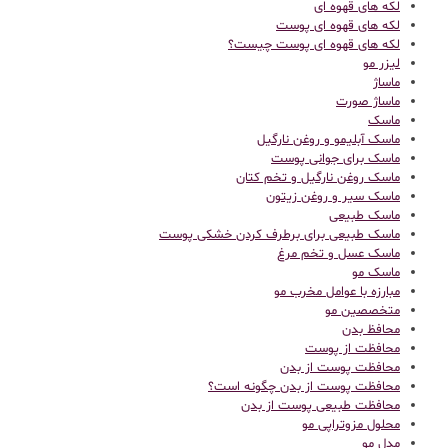
لکه های قهوه ای
لکه های قهوه ای پوست
لکه های قهوه ای پوست چیست؟
لیزر مو
ماساژ
ماساژ صورت
ماسک
ماسک آبلیمو و روغن نارگیل
ماسک برای جوانی پوست
ماسک روغن نارگیل و تخم کتان
ماسک سیر و روغن زیتون
ماسک طبیعی
ماسک طبیعی برای برطرف کردن خشکی پوست
ماسک عسل و تخم مرغ
ماسک مو
مبارزه با عوامل مخرب مو
متخصصین مو
محافظ بدن
محافظت از پوست
محافظت پوست از بدن
محافظت پوست از بدن چگونه است؟
محافظت طبیعی پوست از بدن
محلول مزوتراپی مو
مدل مو