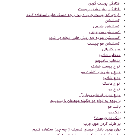
افتادگی پوست گردن
افتادگی و شل شدن پوست
افرادی که پوست چرب دارند از چه ماسک هایی استفاده کنند
اکستنشن
اکستنشن طبیعی
اکستنشن مصونوعی
اکستنشن مو به چه روش هایی انجام می شود
اکستنشن مو چیست
امیر کامرانی
انتخاب شامپو
انتخاب شامپومو
انواع پوست خشک
انواع روش های کاشت مو
انواع شامپو
انواع ماسک
انواع مو
انواع مو و راه های درمان آن
با توجه به انواع مو چگونه موهامان را بشوییم
بافت مو
بانک مو
بانک مو چیست؟
بر طرف کردن موی چرب
برای بهبود یافتن موهای ضعیف از چه چیز استفاده کنیم