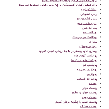
برای رنگ کردن از کجای سر باید شروع کنیم
برای متصل کردن اکستنشن از چه روش هایی استفاده می شود
برداشتن ابرو
برس کشیدن
برس کشیدن مو
برس مناسب مو
بند انداختن
بهداشت مو
بهداشت مو چیست
بیماری
بیماری پوستی
بیماری های پوستی را با چه روشی درمان کنیم؟
پر پشت کردن مژه
پرپشت شدن مژه ها
پرپشتی مو
پروتز طبیعی مو
پروتز مو
پروتز مو طبیعی
پوست
پوست جوان
پوست جوان و سالم
پوست چرب
پوست چرب را چگونه درمان کنیم
پوست خشک