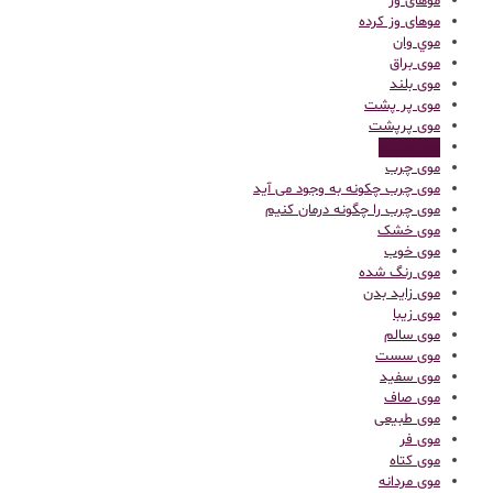
موهای وز
موهای وز کرده
موي وان
موی براق
موی بلند
موی پر پشت
موی پرپشت
موی جذاب
موی چرب
موی چرب چکونه به وجود می آید
موی چرب را چگونه درمان کنیم
موی خشک
موی خوب
موی رنگ شده
موی زاید بدن
موی زیبا
موی سالم
موی سست
موی سفید
موی صاف
موی طبیعی
موی فر
موی کتاه
موی مردانه