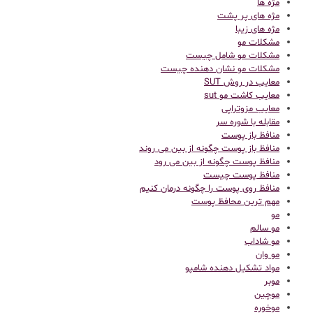
مژه ها
مژه های پر پشت
مژه های زیبا
مشکلات مو
مشکلات مو شامل چیست
مشکلات مو نشان دهنده چیست
معایب در روش SUT
معایب کاشت مو sut
معایب مزوتراپی
مقابله با شوره سر
منافظ باز پوست
منافظ باز پوست چگونه از بین می روند
منافظ پوست چگونه از بین می رود
منافظ پوست چیست
منافظ روی پوست را چگونه درمان کنیم
مهم ترین محافظ پوست
مو
مو سالم
مو شاداب
مو وان
مواد تشکیل دهنده شامپو
موبر
موچین
موخوره