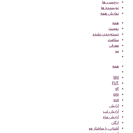
برچسب ها
نویسنده ها
نمایش همه
همه
پوست
دسته‌بندی نشده
سلامت
معرفی
مو
همه
bht
FUT
gf
prp
sut
آرایش
آرایش لب
آرایش مژه
آرگان
آشنایی با ساختار مو