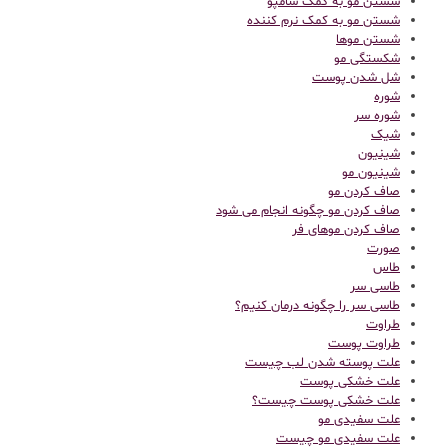
شستن مو به کمک شامپو
شستن مو به کمک نرم کننده
شستن موها
شکستگی مو
شل شدن پوست
شوره
شوره سر
شیک
شینیون
شینیون مو
صاف کردن مو
صاف کردن مو چگونه انجام می شود
صاف کردن موهای فر
صورت
طاس
طاسی سر
طاسی سر را چگونه درمان کنیم؟
طراوت
طراوت پوست
علت پوسته شدن لب چیست
علت خشکی پوست
علت خشکی پوست چیست؟
علت سفیدی مو
علت سفیدی مو چیست