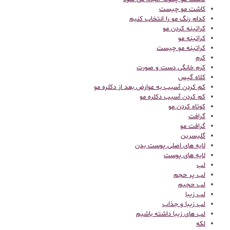
کاشت مو چیست
کدام رنگ مو را انتخاب کنیم
کراتینه کردن مو
کراتینه مو
کراتینه مو چیست
کرم
کرم خانگی دست و صورت
کلاه گیس
کم کردن آسیب به عوارض بعد از دکلره مو
کم کردن آسیب دکلره مو
کوتاه کردن مو
گرافت
گرافت مو
گلیسرین
لایه های اصلی پوست بدن
لایه های پوست
لب
لب پر حجم
لب حجیم
لب زیبا
لب زیبا و جذاب
لب های زیبا داشته باشیم
لکه