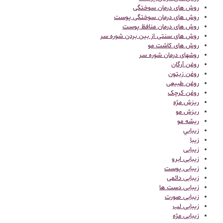
روش های درمان سوختگی
روش های درمان سوختگی پوست
روش های درمان منافظ پوست
روش های سنتی از بین بردن شوره سر
روش های کاشت مو
روشهای درمان شوره سر
روغن آرگان
روغن زیتون
روغن طبیعی
روغن کرچک
ریزش مژه
ریزش مو
ریشه مو
زيبايي
زیبا
زیبایی
زیبایی ابرو
زیبایی پوست
زیبایی دائمی
زیبایی دست ها
زیبایی صورت
زیبایی لب
زیبایی مژه