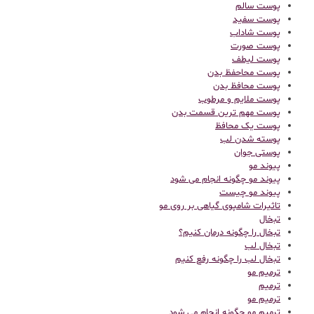
پوست سالم
پوست سفید
پوست شاداب
پوست صورت
پوست لیطف
پوست محاحفظ بدن
پوست محافظ بدن
پوست ملایم و مرطوب
پوست مهم ترین قسمت بدن
پوست یک محافظ
پوسته شدن لب
پوستی جوان
پیوند مو
پیوند مو چگونه انجام می شود
پیوند مو چیست
تاثیرات شامپوی گیاهی بر روی مو
تبخال
تبخال را چگونه درمان کنیم؟
تبخال لب
تبخال لب را چگونه رفع کنیم
ترميم مو
ترمیم
ترمیم مو
ترمیم مو چگونه انجام می شود