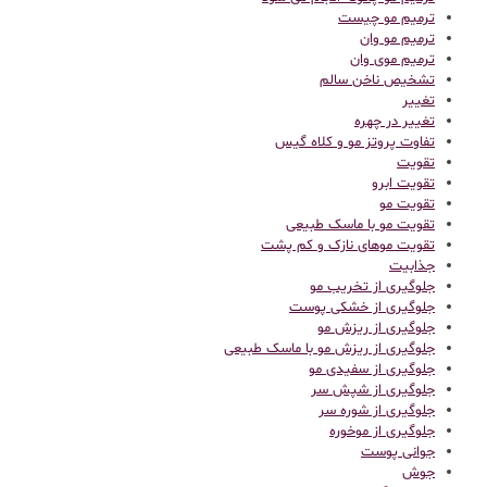
ترمیم مو چیست
ترمیم مو وان
ترمیم موی وان
تشخیص ناخن سالم
تغییر
تغییر در چهره
تفاوت پروتز مو و کلاه گیس
تقویت
تقویت ابرو
تقویت مو
تقویت مو با ماسک طبیعی
تقویت موهای نازک و کم پشت
جذابیت
جلوگیری از تخریب مو
جلوگیری از خشکی پوست
جلوگیری از ریزش مو
جلوگیری از ریزش مو با ماسک طبیعی
جلوگیری از سفیدی مو
جلوگیری از شپش سر
جلوگیری از شوره سر
جلوگیری از موخوره
جوانی پوست
جوش