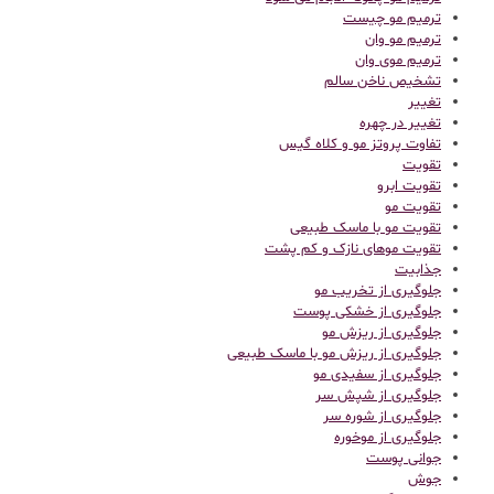
ترمیم مو چیست
ترمیم مو وان
ترمیم موی وان
تشخیص ناخن سالم
تغییر
تغییر در چهره
تفاوت پروتز مو و کلاه گیس
تقویت
تقویت ابرو
تقویت مو
تقویت مو با ماسک طبیعی
تقویت موهای نازک و کم پشت
جذابیت
جلوگیری از تخریب مو
جلوگیری از خشکی پوست
جلوگیری از ریزش مو
جلوگیری از ریزش مو با ماسک طبیعی
جلوگیری از سفیدی مو
جلوگیری از شپش سر
جلوگیری از شوره سر
جلوگیری از موخوره
جوانی پوست
جوش