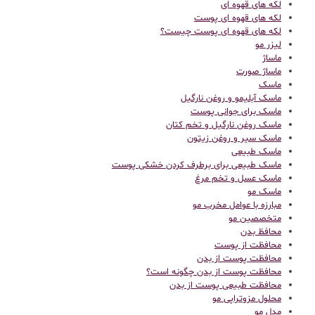
لکه های قهوه ای
لکه های قهوه ای پوست
لکه های قهوه ای پوست چیست؟
لیزر مو
ماساژ
ماساژ صورت
ماسک
ماسک آبلیمو و روغن نارگیل
ماسک برای جوانی پوست
ماسک روغن نارگیل و تخم کتان
ماسک سیر و روغن زیتون
ماسک طبیعی
ماسک طبیعی برای برطرف کردن خشکی پوست
ماسک عسل و تخم مرغ
ماسک مو
مبارزه با عوامل مخرب مو
متخصصین مو
محافظ بدن
محافظت از پوست
محافظت پوست از بدن
محافظت پوست از بدن چگونه است؟
محافظت طبیعی پوست از بدن
محلول مزوتراپی مو
مدل مو