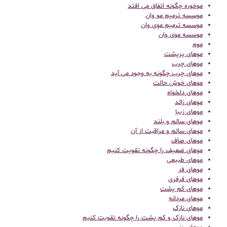
موخوره چگونه اتفاق می افتد
موسسه ترمیم مو وان
موسسه ترمیم موی وان
موسسه موی وان
موم
موهای پرپشت
موهای چرب
موهای چرب چگونه به وجود می آید
موهای خوش حالت
موهای دلخواه
موهای زائد
موهای زیبا
موهای سالم و بلند
موهای سالم و مراقبت از آن
موهای صاف
موهای ضعیف را چگونه تقویت کنیم
موهای طبیعی
موهای فر
موهای فرفری
موهای کم پشت
موهای مردانه
موهای نازک
موهای نازک و کم پشت را چگونه تقویت کنیم