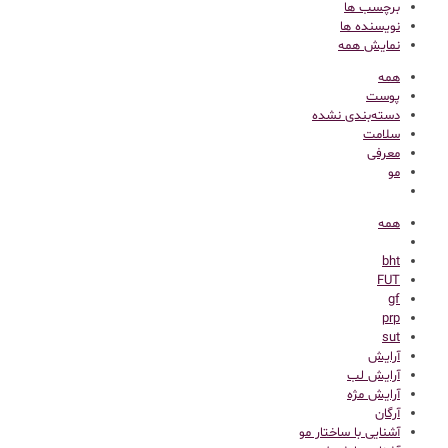
برچسب ها
نویسنده ها
نمایش همه
همه
پوست
دسته‌بندی نشده
سلامت
معرفی
مو
همه
bht
FUT
gf
prp
sut
آرایش
آرایش لب
آرایش مژه
آرگان
آشنایی با ساختار مو