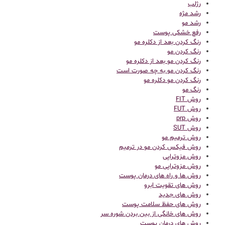
رژلب
رشد مژه
رشد مو
رفع خشکی پوست
رنگ کردن بعد از دکلره مو
رنگ کردن مو
رنگ کردن مو بعد از دکلره مو
رنگ کردن مو به چه صورت است
رنگ کردن مو دکلره مو
رنگ مو
روش FIT
روش FUT
روش prp
روش SUT
روش ترمیم مو
روش فیکس کردن مو در ترمیم
روش مزوتراپی
روش مزوتراپی مو
روش ها و راه های درمان پوست
روش های تقویت ابرو
روش های جدید
روش های حفظ سلامت پوست
روش های خانگی از بین بردن شوره سر
روش های درمان پوست