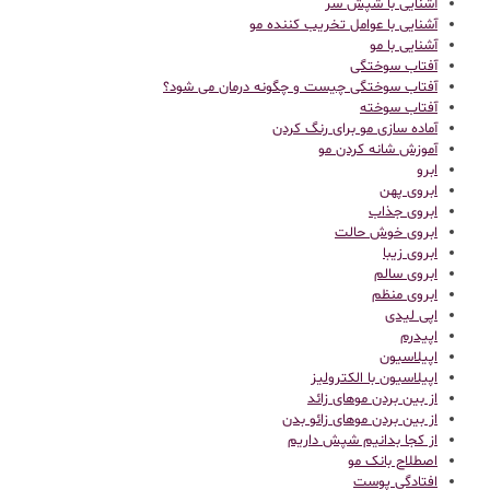
آشنایی با شپش سر
آشنایی با عوامل تخریب کننده مو
آشنایی با مو
آفتاب سوختگی
آفتاب سوختگی چیست و چگونه درمان می شود؟
آفتاب سوخته
آماده سازی مو برای رنگ کردن
آموزش شانه کردن مو
ابرو
ابروی پهن
ابروی جذاب
ابروی خوش حالت
ابروی زیبا
ابروی سالم
ابروی منظم
اپی لیدی
اپیدرم
اپیلاسیون
اپیلاسیون با الکترولیز
از بین بردن موهای زائد
از بین بردن موهای زائو بدن
از کجا بدانیم شپش داریم
اصطلاح بانک مو
افتادگی پوست