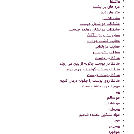
مژه ها
مژه های پر پشت
مژه های زیبا
مشکلات مو
مشکلات مو شامل چیست
مشکلات مو نشان دهنده چیست
معایب در روش SUT
معایب کاشت مو sut
معایب مزوتراپی
مقابله با شوره سر
منافظ باز پوست
منافظ باز پوست چگونه از بین می روند
منافظ پوست چگونه از بین می رود
منافظ پوست چیست
منافظ روی پوست را چگونه درمان کنیم
مهم ترین محافظ پوست
مو
مو سالم
مو شاداب
مو وان
مواد تشکیل دهنده شامپو
موبر
موچین
موخوره