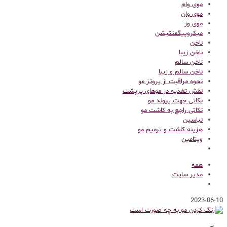
موی وام
موی وان
موی وز
میکروپیگمنتیشن
ناخن
ناخن زیبا
ناخن سالم
ناخن سالم و زیبا
نحوه مراقبت از پروتز مو
نقش تغذیه در موهای پرپشت
نکاتی جهت پیوند مو
نکاتی راجع به کاشت مو
نیاسین
هزینه کاشت و ترمیم مو
ویتامین
همه
مدیر سایت
2023-06-10