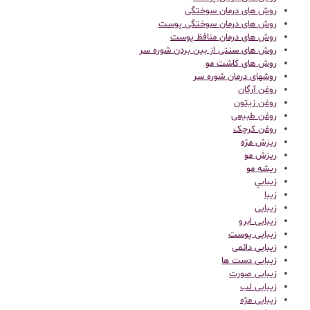
روش های درمان سوختگی
روش های درمان سوختگی پوست
روش های درمان منافظ پوست
روش های سنتی از بین بردن شوره سر
روش های کاشت مو
روشهای درمان شوره سر
روغن آرگان
روغن زیتون
روغن طبیعی
روغن کرچک
ریزش مژه
ریزش مو
ریشه مو
زيبايي
زیبا
زیبایی
زیبایی ابرو
زیبایی پوست
زیبایی دائمی
زیبایی دست ها
زیبایی صورت
زیبایی لب
زیبایی مژه