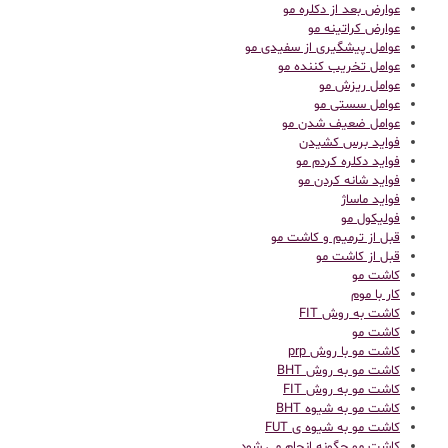
عوارض بعد از دکلره مو
عوارض کراتینه مو
عوامل پیشگیری از سفیدی مو
عوامل تخریب کننده مو
عوامل ریزش مو
عوامل سستی مو
عوامل ضعیف شدن مو
فواید برس کشیدن
فواید دکلره کردم مو
فواید شانه کردن مو
فواید ماساژ
فولیکول مو
قبل از ترمیم و کاشت مو
قبل از کاشت مو
كاشت مو
کار با موم
کاشت به روش FIT
کاشت مو
کاشت مو با روش prp
کاشت مو به روش BHT
کاشت مو به روش FIT
کاشت مو به شیوه BHT
کاشت مو به شیوه ی FUT
کاشت مو چگونه انجام می شود