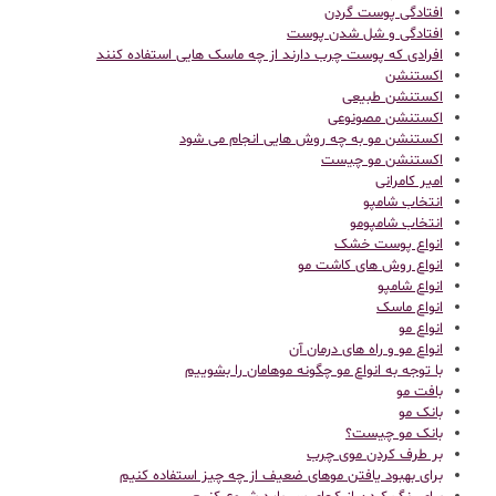
افتادگی پوست گردن
افتادگی و شل شدن پوست
افرادی که پوست چرب دارند از چه ماسک هایی استفاده کنند
اکستنشن
اکستنشن طبیعی
اکستنشن مصونوعی
اکستنشن مو به چه روش هایی انجام می شود
اکستنشن مو چیست
امیر کامرانی
انتخاب شامپو
انتخاب شامپومو
انواع پوست خشک
انواع روش های کاشت مو
انواع شامپو
انواع ماسک
انواع مو
انواع مو و راه های درمان آن
با توجه به انواع مو چگونه موهامان را بشوییم
بافت مو
بانک مو
بانک مو چیست؟
بر طرف کردن موی چرب
برای بهبود یافتن موهای ضعیف از چه چیز استفاده کنیم