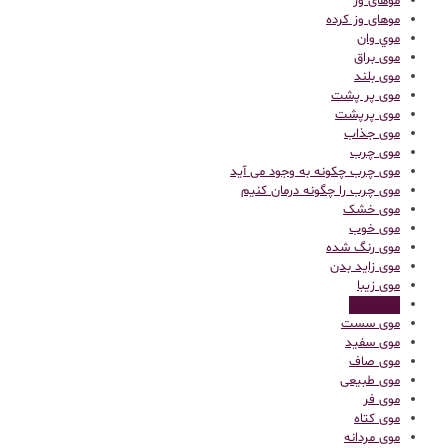
موهای وز
موهای وز کرده
موي وان
موی براق
موی بلند
موی پر پشت
موی پرپشت
موی جذاب
موی چرب
موی چرب چکونه به وجود می آید
موی چرب را چگونه درمان کنیم
موی خشک
موی خوب
موی رنگ شده
موی زاید بدن
موی زیبا
موی سالم
موی سست
موی سفید
موی صاف
موی طبیعی
موی فر
موی کتاه
موی مردانه