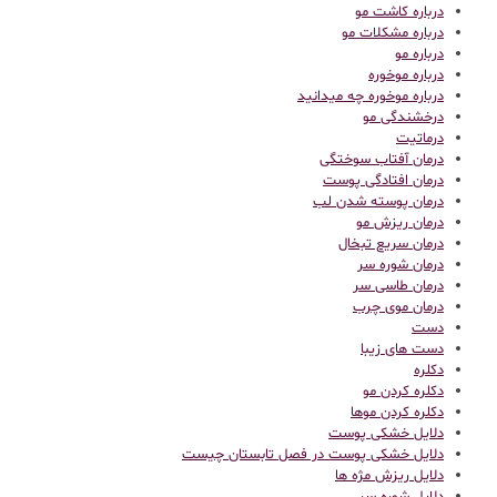
درباره کاشت مو
درباره مشکلات مو
درباره مو
درباره موخوره
درباره موخوره چه میدانید
درخشندگی مو
درماتیت
درمان آفتاب سوختگی
درمان افتادگی پوست
درمان پوسته شدن لب
درمان ریزش مو
درمان سریع تبخال
درمان شوره سر
درمان طاسی سر
درمان موی چرب
دست
دست های زیبا
دکلره
دکلره کردن مو
دکلره کردن موها
دلایل خشکی پوست
دلایل خشکی پوست در فصل تابستان چیست
دلایل ریزش مژه ها