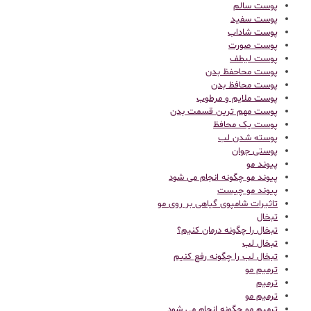
پوست سالم
پوست سفید
پوست شاداب
پوست صورت
پوست لیطف
پوست محاحفظ بدن
پوست محافظ بدن
پوست ملایم و مرطوب
پوست مهم ترین قسمت بدن
پوست یک محافظ
پوسته شدن لب
پوستی جوان
پیوند مو
پیوند مو چگونه انجام می شود
پیوند مو چیست
تاثیرات شامپوی گیاهی بر روی مو
تبخال
تبخال را چگونه درمان کنیم؟
تبخال لب
تبخال لب را چگونه رفع کنیم
ترميم مو
ترمیم
ترمیم مو
ترمیم مو چگونه انجام می شود