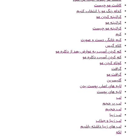
کاشت مو چیست
کدام رنگ مو را انتخاب کنیم
کراتینه کردن مو
کراتینه مو
کراتینه مو چیست
کرم
کرم خانگی دست و صورت
کلاه گیس
کم کردن آسیب به عوارض بعد از دکلره مو
کم کردن آسیب دکلره مو
کوتاه کردن مو
گرافت
گرافت مو
گلیسرین
لایه های اصلی پوست بدن
لایه های پوست
لب
لب پر حجم
لب حجیم
لب زیبا
لب زیبا و جذاب
لب های زیبا داشته باشیم
لکه