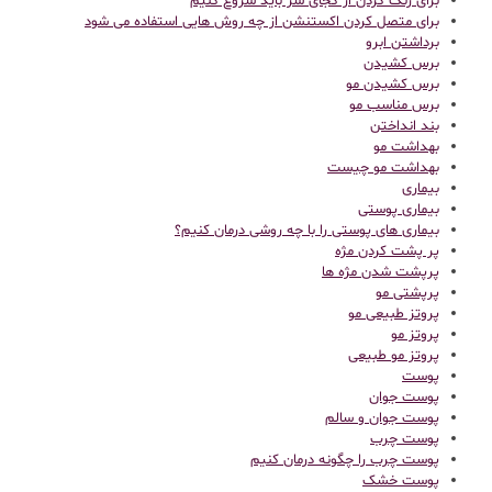
برای رنگ کردن از کجای سر باید شروع کنیم
برای متصل کردن اکستنشن از چه روش هایی استفاده می شود
برداشتن ابرو
برس کشیدن
برس کشیدن مو
برس مناسب مو
بند انداختن
بهداشت مو
بهداشت مو چیست
بیماری
بیماری پوستی
بیماری های پوستی را با چه روشی درمان کنیم؟
پر پشت کردن مژه
پرپشت شدن مژه ها
پرپشتی مو
پروتز طبیعی مو
پروتز مو
پروتز مو طبیعی
پوست
پوست جوان
پوست جوان و سالم
پوست چرب
پوست چرب را چگونه درمان کنیم
پوست خشک