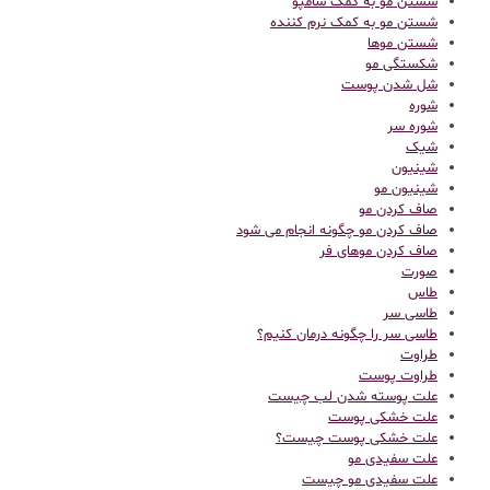
شستن مو به کمک شامپو
شستن مو به کمک نرم کننده
شستن موها
شکستگی مو
شل شدن پوست
شوره
شوره سر
شیک
شینیون
شینیون مو
صاف کردن مو
صاف کردن مو چگونه انجام می شود
صاف کردن موهای فر
صورت
طاس
طاسی سر
طاسی سر را چگونه درمان کنیم؟
طراوت
طراوت پوست
علت پوسته شدن لب چیست
علت خشکی پوست
علت خشکی پوست چیست؟
علت سفیدی مو
علت سفیدی مو چیست