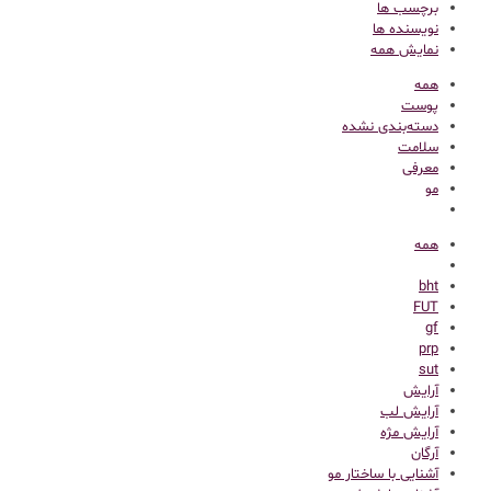
برچسب ها
نویسنده ها
نمایش همه
همه
پوست
دسته‌بندی نشده
سلامت
معرفی
مو
همه
bht
FUT
gf
prp
sut
آرایش
آرایش لب
آرایش مژه
آرگان
آشنایی با ساختار مو