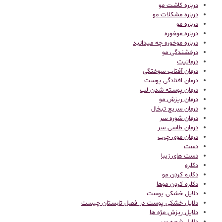
درباره کاشت مو
درباره مشکلات مو
درباره مو
درباره موخوره
درباره موخوره چه میدانید
درخشندگی مو
درماتیت
درمان آفتاب سوختگی
درمان افتادگی پوست
درمان پوسته شدن لب
درمان ریزش مو
درمان سریع تبخال
درمان شوره سر
درمان طاسی سر
درمان موی چرب
دست
دست های زیبا
دکلره
دکلره کردن مو
دکلره کردن موها
دلایل خشکی پوست
دلایل خشکی پوست در فصل تابستان چیست
دلایل ریزش مژه ها