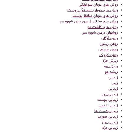
روش های درمان سوختگی
روش های درمان سوختگی پوست
روش های درمان منافظ پوست
روش های سنتی از بین بردن شوره سر
روش های کاشت مو
روشهای درمان شوره سر
روغن آرگان
روغن زیتون
روغن طبیعی
روغن کرچک
ریزش مژه
ریزش مو
ریشه مو
زيبايي
زیبا
زیبایی
زیبایی ابرو
زیبایی پوست
زیبایی دائمی
زیبایی دست ها
زیبایی صورت
زیبایی لب
زیبایی مژه