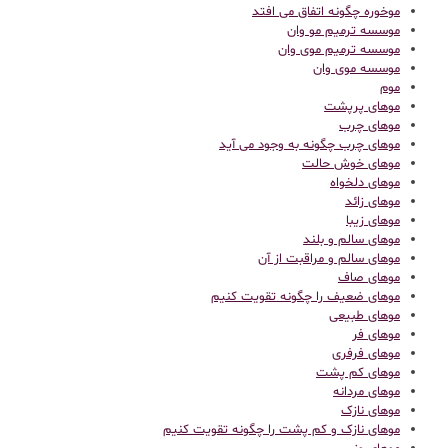
موخوره چگونه اتفاق می افتد
موسسه ترمیم مو وان
موسسه ترمیم موی وان
موسسه موی وان
موم
موهای پرپشت
موهای چرب
موهای چرب چگونه به وجود می آید
موهای خوش حالت
موهای دلخواه
موهای زائد
موهای زیبا
موهای سالم و بلند
موهای سالم و مراقبت از آن
موهای صاف
موهای ضعیف را چگونه تقویت کنیم
موهای طبیعی
موهای فر
موهای فرفری
موهای کم پشت
موهای مردانه
موهای نازک
موهای نازک و کم پشت را چگونه تقویت کنیم