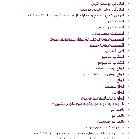
افتادگی پوست گردن
افتادگی و شل شدن پوست
افرادی که پوست چرب دارند از چه ماسک هایی استفاده کنند
اکستنشن
اکستنشن طبیعی
اکستنشن مصونوعی
اکستنشن مو به چه روش هایی انجام می شود
اکستنشن مو چیست
امیر کامرانی
انتخاب شامپو
انتخاب شامپومو
انواع پوست خشک
انواع روش های کاشت مو
انواع شامپو
انواع ماسک
انواع مو
انواع مو و راه های درمان آن
با توجه به انواع مو چگونه موهامان را بشوییم
بافت مو
بانک مو
بانک مو چیست؟
بر طرف کردن موی چرب
برای بهبود یافتن موهای ضعیف از چه چیز استفاده کنیم