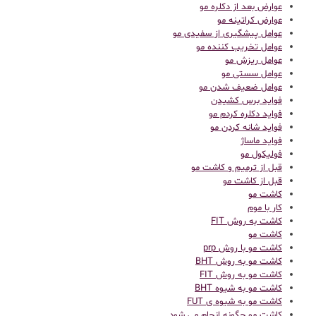
عوارض بعد از دکلره مو
عوارض کراتینه مو
عوامل پیشگیری از سفیدی مو
عوامل تخریب کننده مو
عوامل ریزش مو
عوامل سستی مو
عوامل ضعیف شدن مو
فواید برس کشیدن
فواید دکلره کردم مو
فواید شانه کردن مو
فواید ماساژ
فولیکول مو
قبل از ترمیم و کاشت مو
قبل از کاشت مو
كاشت مو
کار با موم
کاشت به روش FIT
کاشت مو
کاشت مو با روش prp
کاشت مو به روش BHT
کاشت مو به روش FIT
کاشت مو به شیوه BHT
کاشت مو به شیوه ی FUT
کاشت مو چگونه انجام می شود