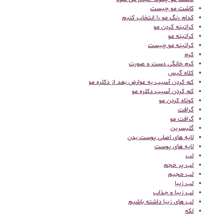
کاشت مو چیست
کدام رنگ مو را انتخاب کنیم
کراتینه کردن مو
کراتینه مو
کراتینه مو چیست
کرم
کرم خانگی دست و صورت
کلاه گیس
کم کردن آسیب به عوارض بعد از دکلره مو
کم کردن آسیب دکلره مو
کوتاه کردن مو
گرافت
گرافت مو
گلیسرین
لایه های اصلی پوست بدن
لایه های پوست
لب
لب پر حجم
لب حجیم
لب زیبا
لب زیبا و جذاب
لب های زیبا داشته باشیم
لکه