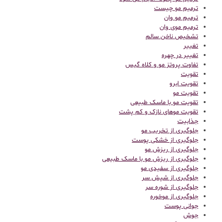
ترمیم مو چیست
ترمیم مو وان
ترمیم موی وان
تشخیص ناخن سالم
تغییر
تغییر در چهره
تفاوت پروتز مو و کلاه گیس
تقویت
تقویت ابرو
تقویت مو
تقویت مو با ماسک طبیعی
تقویت موهای نازک و کم پشت
جذابیت
جلوگیری از تخریب مو
جلوگیری از خشکی پوست
جلوگیری از ریزش مو
جلوگیری از ریزش مو با ماسک طبیعی
جلوگیری از سفیدی مو
جلوگیری از شپش سر
جلوگیری از شوره سر
جلوگیری از موخوره
جوانی پوست
جوش