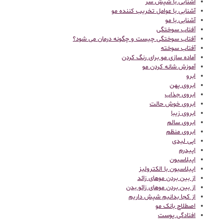
آشنایی با شپش سر
آشنایی با عوامل تخریب کننده مو
آشنایی با مو
آفتاب سوختگی
آفتاب سوختگی چیست و چگونه درمان می شود؟
آفتاب سوخته
آماده سازی مو برای رنگ کردن
آموزش شانه کردن مو
ابرو
ابروی پهن
ابروی جذاب
ابروی خوش حالت
ابروی زیبا
ابروی سالم
ابروی منظم
اپی لیدی
اپیدرم
اپیلاسیون
اپیلاسیون با الکترولیز
از بین بردن موهای زائد
از بین بردن موهای زائو بدن
از کجا بدانیم شپش داریم
اصطلاح بانک مو
افتادگی پوست