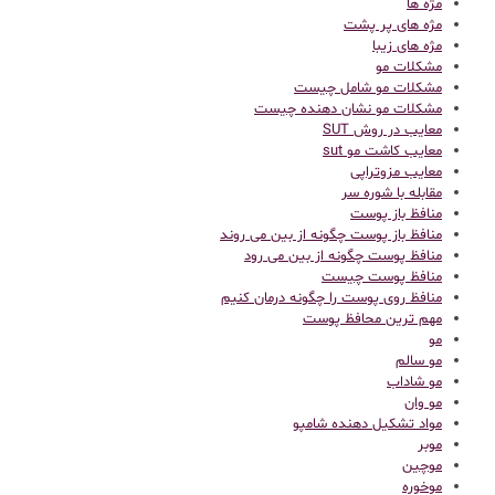
مژه ها
مژه های پر پشت
مژه های زیبا
مشکلات مو
مشکلات مو شامل چیست
مشکلات مو نشان دهنده چیست
معایب در روش SUT
معایب کاشت مو sut
معایب مزوتراپی
مقابله با شوره سر
منافظ باز پوست
منافظ باز پوست چگونه از بین می روند
منافظ پوست چگونه از بین می رود
منافظ پوست چیست
منافظ روی پوست را چگونه درمان کنیم
مهم ترین محافظ پوست
مو
مو سالم
مو شاداب
مو وان
مواد تشکیل دهنده شامپو
موبر
موچین
موخوره