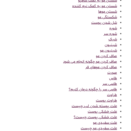
شستن مو به کمک شامپو
شستن مو به کمک نرم کننده
شستن موها
شکستگی مو
شل شدن پوست
شوره
شوره سر
شیک
شینیون
شینیون مو
صاف کردن مو
صاف کردن مو چگونه انجام می شود
صاف کردن موهای فر
صورت
طاس
طاسی سر
طاسی سر را چگونه درمان کنیم؟
طراوت
طراوت پوست
علت پوسته شدن لب چیست
علت خشکی پوست
علت خشکی پوست چیست؟
علت سفیدی مو
علت سفیدی مو چیست