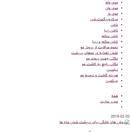
موی وام
موی وان
موی وز
میکروپیگمنتیشن
ناخن
ناخن زیبا
ناخن سالم
ناخن سالم و زیبا
نحوه مراقبت از پروتز مو
نقش تغذیه در موهای پرپشت
نکاتی جهت پیوند مو
نکاتی راجع به کاشت مو
نیاسین
هزینه کاشت و ترمیم مو
ویتامین
همه
مدیر سایت
2019-02-02