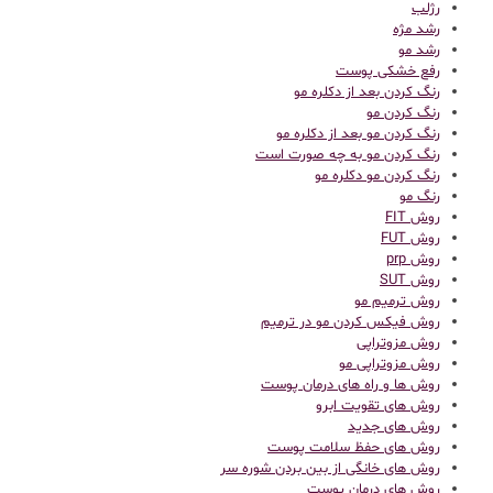
رژلب
رشد مژه
رشد مو
رفع خشکی پوست
رنگ کردن بعد از دکلره مو
رنگ کردن مو
رنگ کردن مو بعد از دکلره مو
رنگ کردن مو به چه صورت است
رنگ کردن مو دکلره مو
رنگ مو
روش FIT
روش FUT
روش prp
روش SUT
روش ترمیم مو
روش فیکس کردن مو در ترمیم
روش مزوتراپی
روش مزوتراپی مو
روش ها و راه های درمان پوست
روش های تقویت ابرو
روش های جدید
روش های حفظ سلامت پوست
روش های خانگی از بین بردن شوره سر
روش های درمان پوست