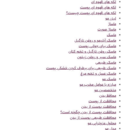
لکه های قهوه ای
لکه های قهوه ای پوست
لکه های قهوه ای پوست چیست؟
لیزر مو
ماساژ
ماساژ صورت
ماسک
ماسک آبلیمو و روغن نارگیل
ماسک برای جوانی پوست
ماسک روغن نارگیل و تخم کتان
ماسک سیر و روغن زیتون
ماسک طبیعی
ماسک طبیعی برای برطرف کردن خشکی پوست
ماسک عسل و تخم مرغ
ماسک مو
مبارزه با عوامل مخرب مو
متخصصین مو
محافظ بدن
محافظت از پوست
محافظت پوست از بدن
محافظت پوست از بدن چگونه است؟
محافظت طبیعی پوست از بدن
محلول مزوتراپی مو
مدل مو