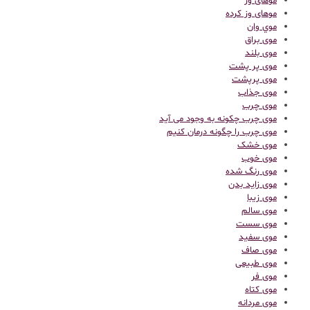
موهای وز
موهای وز کرده
موي وان
موی براق
موی بلند
موی پر پشت
موی پرپشت
موی جذاب
موی چرب
موی چرب چکونه به وجود می آید
موی چرب را چگونه درمان کنیم
موی خشک
موی خوب
موی رنگ شده
موی زاید بدن
موی زیبا
موی سالم
موی سست
موی سفید
موی صاف
موی طبیعی
موی فر
موی کتاه
موی مردانه