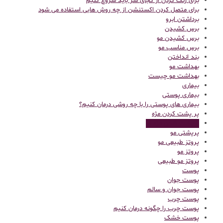
برای رنگ کردن از کجای سر باید شروع کنیم
برای متصل کردن اکستنشن از چه روش هایی استفاده می شود
برداشتن ابرو
برس کشیدن
برس کشیدن مو
برس مناسب مو
بند انداختن
بهداشت مو
بهداشت مو چیست
بیماری
بیماری پوستی
بیماری های پوستی را با چه روشی درمان کنیم؟
پر پشت کردن مژه
پرپشت شدن مژه ها
پرپشتی مو
پروتز طبیعی مو
پروتز مو
پروتز مو طبیعی
پوست
پوست جوان
پوست جوان و سالم
پوست چرب
پوست چرب را چگونه درمان کنیم
پوست خشک