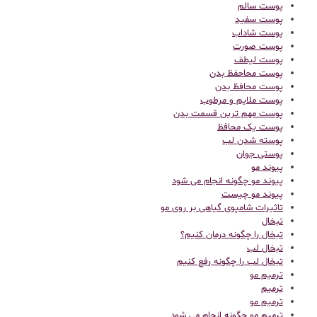
پوست سالم
پوست سفید
پوست شاداب
پوست صورت
پوست لیطف
پوست محاحفظ بدن
پوست محافظ بدن
پوست ملایم و مرطوب
پوست مهم ترین قسمت بدن
پوست یک محافظ
پوسته شدن لب
پوستی جوان
پیوند مو
پیوند مو چگونه انجام می شود
پیوند مو چیست
تاثیرات شامپوی گیاهی بر روی مو
تبخال
تبخال را چگونه درمان کنیم؟
تبخال لب
تبخال لب را چگونه رفع کنیم
ترميم مو
ترمیم
ترمیم مو
ترمیم مو چگونه انجام می شود