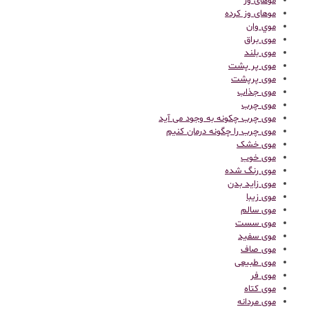
موهای وز
موهای وز کرده
موي وان
موی براق
موی بلند
موی پر پشت
موی پرپشت
موی جذاب
موی چرب
موی چرب چکونه به وجود می آید
موی چرب را چگونه درمان کنیم
موی خشک
موی خوب
موی رنگ شده
موی زاید بدن
موی زیبا
موی سالم
موی سست
موی سفید
موی صاف
موی طبیعی
موی فر
موی کتاه
موی مردانه