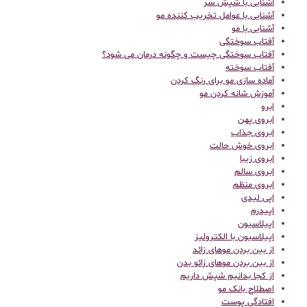
آشنایی با شپش سر
آشنایی با عوامل تخریب کننده مو
آشنایی با مو
آفتاب سوختگی
آفتاب سوختگی چیست و چگونه درمان می شود؟
آفتاب سوخته
آماده سازی مو برای رنگ کردن
آموزش شانه کردن مو
ابرو
ابروی پهن
ابروی جذاب
ابروی خوش حالت
ابروی زیبا
ابروی سالم
ابروی منظم
اپی لیدی
اپیدرم
اپیلاسیون
اپیلاسیون با الکترولیز
از بین بردن موهای زائد
از بین بردن موهای زائو بدن
از کجا بدانیم شپش داریم
اصطلاح بانک مو
افتادگی پوست