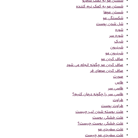
شستن مو به کمک شامپو
شستن مو به کمک نرم کننده
شستن موها
شکستگی مو
شل شدن پوست
شوره
شوره سر
شیک
شینیون
شینیون مو
صاف کردن مو
صاف کردن مو چگونه انجام می شود
صاف کردن موهای فر
صورت
طاس
طاسی سر
طاسی سر را چگونه درمان کنیم؟
طراوت
طراوت پوست
علت پوسته شدن لب چیست
علت خشکی پوست
علت خشکی پوست چیست؟
علت سفیدی مو
علت سفیدی مو چیست