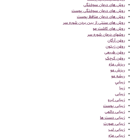
روش های درمان سوختگی
روش های درمان سوختگی پوست
روش های درمان منافظ پوست
روش های سنتی از بین بردن شوره سر
روش های کاشت مو
روشهای درمان شوره سر
روغن آرگان
روغن زیتون
روغن طبیعی
روغن کرچک
ریزش مژه
ریزش مو
ریشه مو
زيبايي
زیبا
زیبایی
زیبایی ابرو
زیبایی پوست
زیبایی دائمی
زیبایی دست ها
زیبایی صورت
زیبایی لب
زیبایی مژه