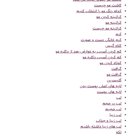
کاشت مو چیست
کدام رنگ مو را انتخاب کنیم
کراتینه کردن مو
کراتینه مو
کراتینه مو چیست
کرم
کرم خانگی دست و صورت
کلاه گیس
کم کردن آسیب به عوارض بعد از دکلره مو
کم کردن آسیب دکلره مو
کوتاه کردن مو
گرافت
گرافت مو
گلیسرین
لایه های اصلی پوست بدن
لایه های پوست
لب
لب پر حجم
لب حجیم
لب زیبا
لب زیبا و جذاب
لب های زیبا داشته باشیم
لکه