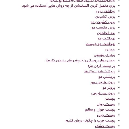
برای رنگ کردن از کجای سر باید شروع کنیم
برای متصل کردن اکستنشن از چه روش هایی استفاده می شود
برداشتن ابرو
برس کشیدن
برس کشیدن مو
برس مناسب مو
بند انداختن
بهداشت مو
بهداشت مو چیست
بیماری
بیماری پوستی
بیماری های پوستی را با چه روشی درمان کنیم؟
پر پشت کردن مژه
پرپشت شدن مژه ها
پرپشتی مو
پروتز طبیعی مو
پروتز مو
پروتز مو طبیعی
پوست
پوست جوان
پوست جوان و سالم
پوست چرب
پوست چرب را چگونه درمان کنیم
پوست خشک