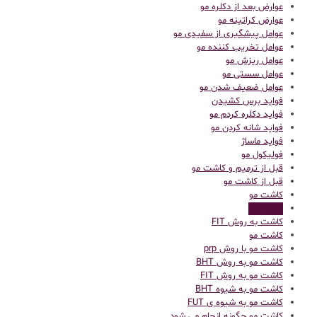
عوارض بعد از دکلره مو
عوارض کراتینه مو
عوامل پیشگیری از سفیدی مو
عوامل تخریب کننده مو
عوامل ریزش مو
عوامل سستی مو
عوامل ضعیف شدن مو
فواید برس کشیدن
فواید دکلره کردم مو
فواید شانه کردن مو
فواید ماساژ
فولیکول مو
قبل از ترمیم و کاشت مو
قبل از کاشت مو
كاشت مو
کار با موم
کاشت به روش FIT
کاشت مو
کاشت مو با روش prp
کاشت مو به روش BHT
کاشت مو به روش FIT
کاشت مو به شیوه BHT
کاشت مو به شیوه ی FUT
کاشت مو چگونه انجام می شود