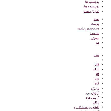
برچسب ها
نویسنده ها
نمایش همه
همه
پوست
دسته‌بندی نشده
سلامت
معرفی
مو
همه
bht
FUT
gf
prp
sut
آرایش
آرایش لب
آرایش مژه
آرگان
آشنایی با ساختار مو