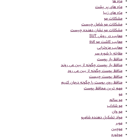
مژه ها
مژه های پر پشت
مژه های زیبا
مشکلات مو
مشکلات مو شامل چیست
مشکلات مو نشان دهنده چیست
معایب در روش SUT
معایب کاشت مو sut
معایب مزوتراپی
مقابله با شوره سر
منافظ باز پوست
منافظ باز پوست چگونه از بین می روند
منافظ پوست چگونه از بین می رود
منافظ پوست چیست
منافظ روی پوست را چگونه درمان کنیم
مهم ترین محافظ پوست
مو
مو سالم
مو شاداب
مو وان
مواد تشکیل دهنده شامپو
موبر
موچین
موخوره