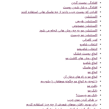
افتادگی پوست گردن
افتادگی و شل شدن پوست
افرادی که پوست چرب دارند از چه ماسک هایی استفاده کنند
اکستنشن
اکستنشن طبیعی
اکستنشن مصونوعی
اکستنشن مو به چه روش هایی انجام می شود
اکستنشن مو چیست
امیر کامرانی
انتخاب شامپو
انتخاب شامپومو
انواع پوست خشک
انواع روش های کاشت مو
انواع شامپو
انواع ماسک
انواع مو
انواع مو و راه های درمان آن
با توجه به انواع مو چگونه موهامان را بشوییم
بافت مو
بانک مو
بانک مو چیست؟
بر طرف کردن موی چرب
برای بهبود یافتن موهای ضعیف از چه چیز استفاده کنیم