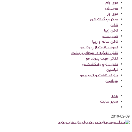
موی وام
موی وان
موی وز
میکروپیگمنتیشن
ناخن
ناخن زیبا
ناخن سالم
ناخن سالم و زیبا
نحوه مراقبت از پروتز مو
نقش تغذیه در موهای پرپشت
نکاتی جهت پیوند مو
نکاتی راجع به کاشت مو
نیاسین
هزینه کاشت و ترمیم مو
ویتامین
همه
مدیر سایت
2019-02-09