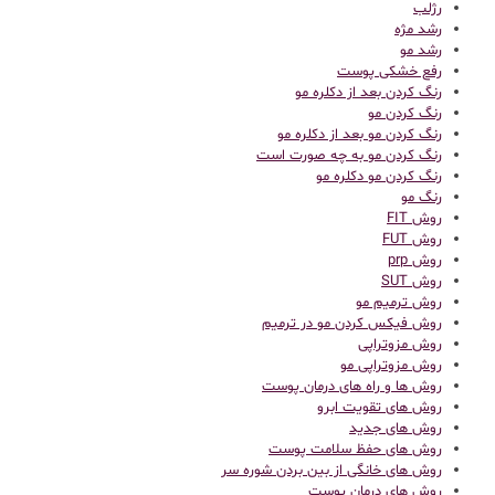
رژلب
رشد مژه
رشد مو
رفع خشکی پوست
رنگ کردن بعد از دکلره مو
رنگ کردن مو
رنگ کردن مو بعد از دکلره مو
رنگ کردن مو به چه صورت است
رنگ کردن مو دکلره مو
رنگ مو
روش FIT
روش FUT
روش prp
روش SUT
روش ترمیم مو
روش فیکس کردن مو در ترمیم
روش مزوتراپی
روش مزوتراپی مو
روش ها و راه های درمان پوست
روش های تقویت ابرو
روش های جدید
روش های حفظ سلامت پوست
روش های خانگی از بین بردن شوره سر
روش های درمان پوست