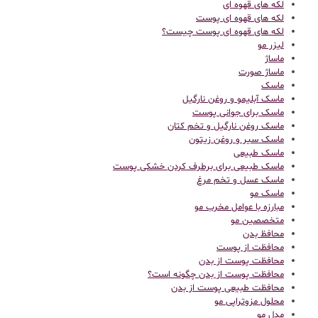
لکه های قهوه ای
لکه های قهوه ای پوست
لکه های قهوه ای پوست چیست؟
لیزر مو
ماساژ
ماساژ صورت
ماسک
ماسک آبلیمو و روغن نارگیل
ماسک برای جوانی پوست
ماسک روغن نارگیل و تخم کتان
ماسک سیر و روغن زیتون
ماسک طبیعی
ماسک طبیعی برای برطرف کردن خشکی پوست
ماسک عسل و تخم مرغ
ماسک مو
مبارزه با عوامل مخرب مو
متخصصین مو
محافظ بدن
محافظت از پوست
محافظت پوست از بدن
محافظت پوست از بدن چگونه است؟
محافظت طبیعی پوست از بدن
محلول مزوتراپی مو
مدل مو