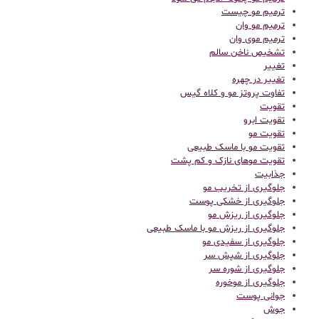
ترمیم مو چیست
ترمیم مو وان
ترمیم موی وان
تشخیص ناخن سالم
تغییر
تغییر در چهره
تفاوت پروتز مو و کلاه گیس
تقویت
تقویت ابرو
تقویت مو
تقویت مو با ماسک طبیعی
تقویت موهای نازک و کم پشت
جذابیت
جلوگیری از تخریب مو
جلوگیری از خشکی پوست
جلوگیری از ریزش مو
جلوگیری از ریزش مو با ماسک طبیعی
جلوگیری از سفیدی مو
جلوگیری از شپش سر
جلوگیری از شوره سر
جلوگیری از موخوره
جوانی پوست
جوش