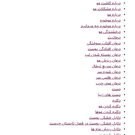
درباره کاشت مو
درباره مشکلات مو
درباره مو
درباره موخوره
درباره موخوره چه میدانید
درخشندگی مو
درماتیت
درمان آفتاب سوختگی
درمان افتادگی پوست
درمان پوسته شدن لب
درمان ریزش مو
درمان سریع تبخال
درمان شوره سر
درمان طاسی سر
درمان موی چرب
دست
دست های زیبا
دکلره
دکلره کردن مو
دکلره کردن موها
دلایل خشکی پوست
دلایل خشکی پوست در فصل تابستان چیست
دلایل ریزش مژه ها