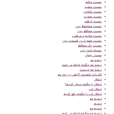
پوست سالم
پوست سفید
پوست شاداب
پوست صورت
پوست لیطف
پوست محاحفظ بدن
پوست محافظ بدن
پوست ملایم و مرطوب
پوست مهم ترین قسمت بدن
پوست یک محافظ
پوسته شدن لب
پوستی جوان
پیوند مو
پیوند مو چگونه انجام می شود
پیوند مو چیست
تاثیرات شامپوی گیاهی بر روی مو
تبخال
تبخال را چگونه درمان کنیم؟
تبخال لب
تبخال لب را چگونه رفع کنیم
ترميم مو
ترمیم
ترمیم مو
ترمیم مو چگونه انجام می شود