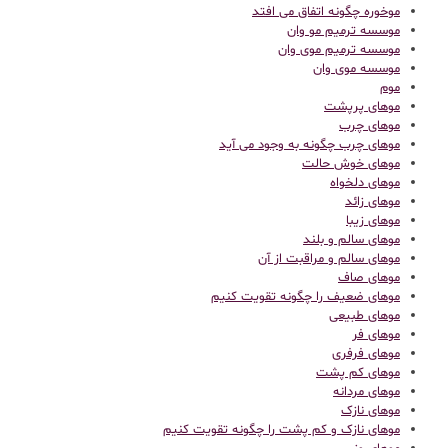
موخوره چگونه اتفاق می افتد
موسسه ترمیم مو وان
موسسه ترمیم موی وان
موسسه موی وان
موم
موهای پرپشت
موهای چرب
موهای چرب چگونه به وجود می آید
موهای خوش حالت
موهای دلخواه
موهای زائد
موهای زیبا
موهای سالم و بلند
موهای سالم و مراقبت از آن
موهای صاف
موهای ضعیف را چگونه تقویت کنیم
موهای طبیعی
موهای فر
موهای فرفری
موهای کم پشت
موهای مردانه
موهای نازک
موهای نازک و کم پشت را چگونه تقویت کنیم