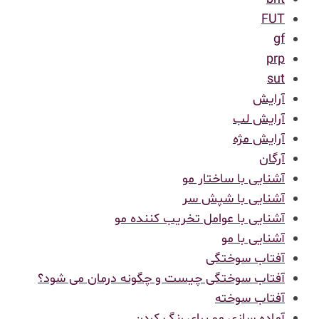
FUT
gf
prp
sut
آرایش
آرایش لب
آرایش مژه
آرگان
آشنایی با ساختار مو
آشنایی با شپش سر
آشنایی با عوامل تخریب کننده مو
آشنایی با مو
آفتاب سوختگی
آفتاب سوختگی چیست و چگونه درمان می شود؟
آفتاب سوخته
آماده سازی مو برای رنگ کردن