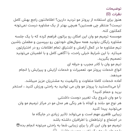
توضیحات
نظرات (0)
هنوز برای استفاده از پروتز مو تردید دارین؟ اطلاعاتتون راجع بهش کامل
نیست؟ منتظر چی هستین؟ هیچی بهتر از یک مشاوره درست نمی‌تونه
کمکتون کنه.
موسسه ترمیم مو وان این امکان رو براتون فراهم کرده که با یک جلسه
مشاوره رایگان بتونید همه سوال‌های خودتون رو بپرسین و مطمئن باشین
تیم مشاوره ما در کمال آرامش و اشتیاق تمام اطلاعات رو در اختیارتون
میذاره. با این شرایط خیلی راحت، با آگاهی کامل و با اطمینان می‌تونید
تصمیم بگیرید.
تیم مو وان با کادر مجرب و حرفه ای
انواع خدمات پروتز مو، تعمیرات و خدمات آرایش و پیرایش را انجام
میدهد.
آماده خدمات کاملا متفاوت و باکیفیت به مشتریان عزیز میباشد.
‌ آیا می‌دانستید با پروتز مو وان می توانید به راحتی ورزش کنید ، استخر
برید و حمام کنید؟
با مو وان شروع یک تغییر دوست داشتنی
هر نوع مو ،بلند و کوتاه با هر رنگی هر مدل مو در مرکز ترمیم مو وان
می‌تونید پیدا کنید
زیبایی ظاهری مهم است و می‌تواند تاثیر زیادی در جایگاه ما
در اجتماع و ارتباطمان با اطرافیان داشته باشد
ترمیم مو وان این کار را برای زیبایی شما به راحتی میتونه انجام بده😎