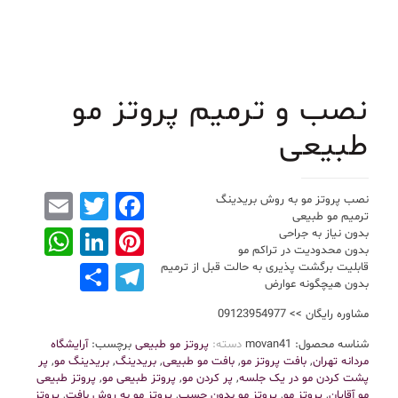
نصب و ترمیم پروتز مو
طبیعی
mail
Facebook
Twitter
نصب پروتز مو به روش بریدینگ
ترمیم مو طبیعی
App
nkedIn
Pinterest
بدون نیاز به جراحی
بدون محدودیت در تراکم مو
Telegram
Share
قابلیت برگشت پذیری به حالت قبل از ترمیم
بدون هیچگونه عوارض
مشاوره رایگان >> 09123954977
شناسه محصول:
movan41
دسته:
پروتز مو طبیعی
برچسب:
آرایشگاه
مردانه تهران
,
بافت پروتز مو
,
بافت مو طبیعی
,
بریدینگ
,
بریدینگ مو
,
پر
پشت کردن مو در یک جلسه
,
پر کردن مو
,
پروتز طبیعی مو
,
پروتز طبیعی
مو آقایان
,
پروتز مو
,
پروتز مو بدون چسب
,
پروتز مو به روش بافت
,
پروتز