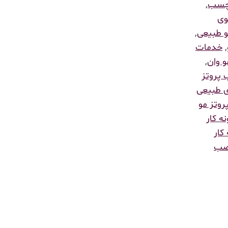
 چسب
,
وی
و طبیعی
,
,
خدمات
و وان
,
پروتز
 طبیعی
روتز مو
نه کار
 کار
نصب