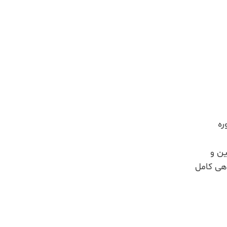
ره
ین و
اهی کامل