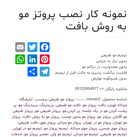
نمونه کار نصب پروتز مو
به روش بافت
mail
Facebook
Twitter
ترمیم مو طبیعی
Pinterest
nkedIn
App
بدون نیاز به جراحی
بدون محدودیت در تراکم مو
Telegram
Share
قابلیت برگشت پذیری به حالت قبل از ترمیم
بدون هیچگونه عوارض
مشاوره رایگان >> 09123954977
شناسه محصول:
movan2
دسته:
پروتز مو طبیعی
برچسب:
آرایشگاه
مردانه تهران
,
بافت پروتز مو
,
بافت مو طبیعی
,
بریدینگ
,
بریدینگ مو
,
پر
پشت کردن مو در یک جلسه
,
پر کردن مو
,
پروتز طبیعی مو
,
پروتز طبیعی
مو آقایان
,
پروتز مو
,
پروتز مو بدون چسب
,
پروتز مو به روش بافت
,
پروتز
مو تهران
,
پروتز مو در تهران
,
پروتز مو مردان
,
پروتز موی بافت طبیعی
,
پروتز موی چسبی
,
پروتز موی مردانه
,
ترمیم پروتز مو
,
ترمیم مو در تهران
,
ترمیم مو طبیعی
,
ترمیم مو مردان
,
ترمیم مو وان
,
تعمیر پروتز مو
,
خدمات