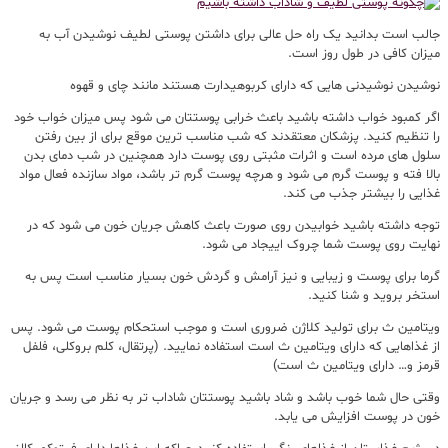
جالب است بدانید یک راه حل عالی برای داشتن پوستی لطیف نوشیدن آب به
میزان کافی در طول روز است.
نوشیدن نوشیدنی هایی که دارای کربوهیدارت هستند مانند چای و قهوه
اگر کمبود خواب داشته باشید باعث خرابی پوستتان می شود پس میزان خواب خود
را تنظیم کنید. پزشکان معتقدند که شب مناسب ترین موقع برای از بین رفتن
سلول های مرده است و اثرات مثبتی روی پوست دارد همچنین در شب دمای بدن
بالا فته و پوست گرم می شود و هرچه پوست گرم تر باشد، مواد سازنده فعال مواد
غذایی را بیشتر جذب می کند.
توجه داشته باشید خوابیدن روی صورت باعث کاهش جریان خون می شود که در
نهایت روی پوست شما چروک اییجاد می شود.
گرما برای پوست و زیبایی و نیز آرامش و گردش خون بسیار مناسب است پس به
استخر بروید و شنا کنید.
ویتامین ث برای تولید کلاژن ضروری است و موجب استحکام پوست می شود. پس
از غذاهایی که دارای ویتامین ث است استفاده نمایید. (پرتقال، کلم بروکلی، فلفل
قرمز و… دارای ویتامین ث است)
وقتی حال شما خوب باشد و شاد باشید پوستتان شاداب تر به نظر می رسد و جریان
خون در پوست افزایش می یابد.