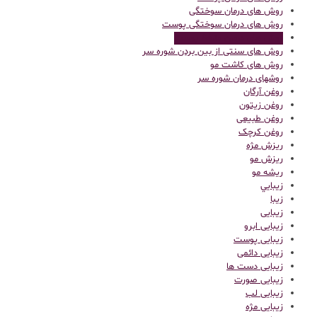
روش های درمان سوختگی
روش های درمان سوختگی پوست
روش های درمان منافظ پوست
روش های سنتی از بین بردن شوره سر
روش های کاشت مو
روشهای درمان شوره سر
روغن آرگان
روغن زیتون
روغن طبیعی
روغن کرچک
ریزش مژه
ریزش مو
ریشه مو
زيبايي
زیبا
زیبایی
زیبایی ابرو
زیبایی پوست
زیبایی دائمی
زیبایی دست ها
زیبایی صورت
زیبایی لب
زیبایی مژه