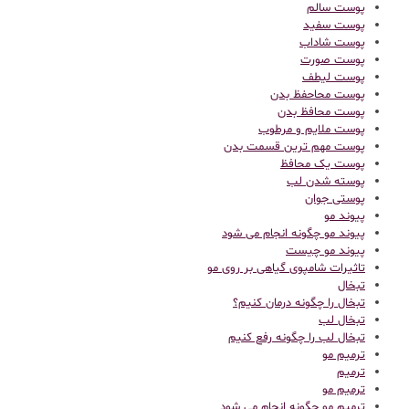
پوست سالم
پوست سفید
پوست شاداب
پوست صورت
پوست لیطف
پوست محاحفظ بدن
پوست محافظ بدن
پوست ملایم و مرطوب
پوست مهم ترین قسمت بدن
پوست یک محافظ
پوسته شدن لب
پوستی جوان
پیوند مو
پیوند مو چگونه انجام می شود
پیوند مو چیست
تاثیرات شامپوی گیاهی بر روی مو
تبخال
تبخال را چگونه درمان کنیم؟
تبخال لب
تبخال لب را چگونه رفع کنیم
ترميم مو
ترمیم
ترمیم مو
ترمیم مو چگونه انجام می شود