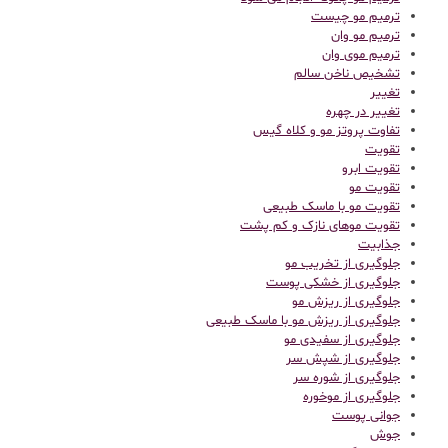
ترمیم مو چیست
ترمیم مو وان
ترمیم موی وان
تشخیص ناخن سالم
تغییر
تغییر در چهره
تفاوت پروتز مو و کلاه گیس
تقویت
تقویت ابرو
تقویت مو
تقویت مو با ماسک طبیعی
تقویت موهای نازک و کم پشت
جذابیت
جلوگیری از تخریب مو
جلوگیری از خشکی پوست
جلوگیری از ریزش مو
جلوگیری از ریزش مو با ماسک طبیعی
جلوگیری از سفیدی مو
جلوگیری از شپش سر
جلوگیری از شوره سر
جلوگیری از موخوره
جوانی پوست
جوش