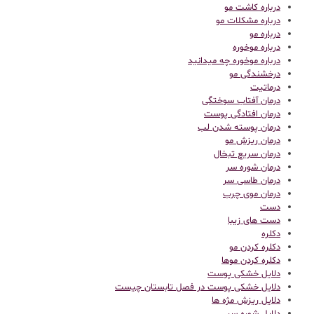
درباره کاشت مو
درباره مشکلات مو
درباره مو
درباره موخوره
درباره موخوره چه میدانید
درخشندگی مو
درماتیت
درمان آفتاب سوختگی
درمان افتادگی پوست
درمان پوسته شدن لب
درمان ریزش مو
درمان سریع تبخال
درمان شوره سر
درمان طاسی سر
درمان موی چرب
دست
دست های زیبا
دکلره
دکلره کردن مو
دکلره کردن موها
دلایل خشکی پوست
دلایل خشکی پوست در فصل تابستان چیست
دلایل ریزش مژه ها