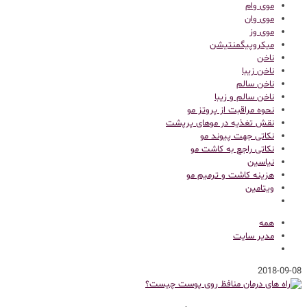
موی وام
موی وان
موی وز
میکروپیگمنتیشن
ناخن
ناخن زیبا
ناخن سالم
ناخن سالم و زیبا
نحوه مراقبت از پروتز مو
نقش تغذیه در موهای پرپشت
نکاتی جهت پیوند مو
نکاتی راجع به کاشت مو
نیاسین
هزینه کاشت و ترمیم مو
ویتامین
همه
مدیر سایت
2018-09-08