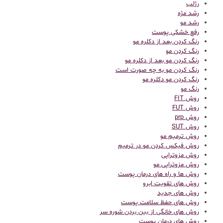
رژلب
رشد مژه
رشد مو
رفع خشکی پوست
رنگ کردن بعد از دکلره مو
رنگ کردن مو
رنگ کردن مو بعد از دکلره مو
رنگ کردن مو به چه صورت است
رنگ کردن مو دکلره مو
رنگ مو
روش FIT
روش FUT
روش prp
روش SUT
روش ترمیم مو
روش فیکس کردن مو در ترمیم
روش مزوتراپی
روش مزوتراپی مو
روش ها و راه های درمان پوست
روش های تقویت ابرو
روش های جدید
روش های حفظ سلامت پوست
روش های خانگی از بین بردن شوره سر
روش های درمان پوست