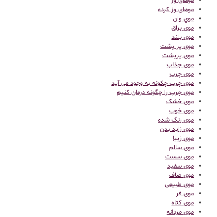
موهای وز
موهای وز کرده
موي وان
موی براق
موی بلند
موی پر پشت
موی پرپشت
موی جذاب
موی چرب
موی چرب چکونه به وجود می آید
موی چرب را چگونه درمان کنیم
موی خشک
موی خوب
موی رنگ شده
موی زاید بدن
موی زیبا
موی سالم
موی سست
موی سفید
موی صاف
موی طبیعی
موی فر
موی کتاه
موی مردانه