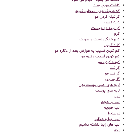
کاشت مو چیست
کدام رنگ مو را انتخاب کنیم
کراتینه کردن مو
کراتینه مو
کراتینه مو چیست
کرم
کرم خانگی دست و صورت
کلاه گیس
کم کردن آسیب به عوارض بعد از دکلره مو
کم کردن آسیب دکلره مو
کوتاه کردن مو
گرافت
گرافت مو
گلیسرین
لایه های اصلی پوست بدن
لایه های پوست
لب
لب پر حجم
لب حجیم
لب زیبا
لب زیبا و جذاب
لب های زیبا داشته باشیم
لکه