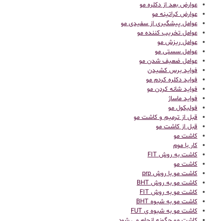
عوارض بعد از دکلره مو
عوارض کراتینه مو
عوامل پیشگیری از سفیدی مو
عوامل تخریب کننده مو
عوامل ریزش مو
عوامل سستی مو
عوامل ضعیف شدن مو
فواید برس کشیدن
فواید دکلره کردم مو
فواید شانه کردن مو
فواید ماساژ
فولیکول مو
قبل از ترمیم و کاشت مو
قبل از کاشت مو
كاشت مو
کار با موم
کاشت به روش FIT
کاشت مو
کاشت مو با روش prp
کاشت مو به روش BHT
کاشت مو به روش FIT
کاشت مو به شیوه BHT
کاشت مو به شیوه ی FUT
کاشت مو چگونه انجام می شود