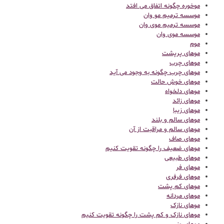
موخوره چگونه اتفاق می افتد
موسسه ترمیم مو وان
موسسه ترمیم موی وان
موسسه موی وان
موم
موهای پرپشت
موهای چرب
موهای چرب چگونه به وجود می آید
موهای خوش حالت
موهای دلخواه
موهای زائد
موهای زیبا
موهای سالم و بلند
موهای سالم و مراقبت از آن
موهای صاف
موهای ضعیف را چگونه تقویت کنیم
موهای طبیعی
موهای فر
موهای فرفری
موهای کم پشت
موهای مردانه
موهای نازک
موهای نازک و کم پشت را چگونه تقویت کنیم