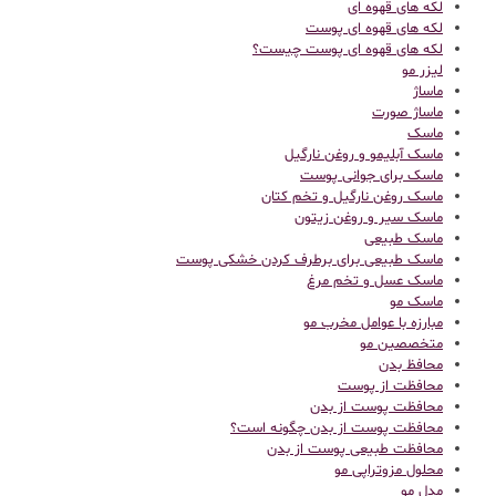
لکه های قهوه ای
لکه های قهوه ای پوست
لکه های قهوه ای پوست چیست؟
لیزر مو
ماساژ
ماساژ صورت
ماسک
ماسک آبلیمو و روغن نارگیل
ماسک برای جوانی پوست
ماسک روغن نارگیل و تخم کتان
ماسک سیر و روغن زیتون
ماسک طبیعی
ماسک طبیعی برای برطرف کردن خشکی پوست
ماسک عسل و تخم مرغ
ماسک مو
مبارزه با عوامل مخرب مو
متخصصین مو
محافظ بدن
محافظت از پوست
محافظت پوست از بدن
محافظت پوست از بدن چگونه است؟
محافظت طبیعی پوست از بدن
محلول مزوتراپی مو
مدل مو