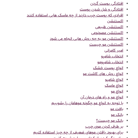
افتادگی پوست گردن
افتادگی و شل شدن پوست
افرادی که پوست چرب دارند از چه ماسک هایی استفاده کنند
اکستنشن
اکستنشن طبیعی
اکستنشن مصونوعی
اکستنشن مو به چه روش هایی انجام می شود
اکستنشن مو چیست
امیر کامرانی
انتخاب شامپو
انتخاب شامپومو
انواع پوست خشک
انواع روش های کاشت مو
انواع شامپو
انواع ماسک
انواع مو
انواع مو و راه های درمان آن
با توجه به انواع مو چگونه موهامان را بشوییم
بافت مو
بانک مو
بانک مو چیست؟
بر طرف کردن موی چرب
برای بهبود یافتن موهای ضعیف از چه چیز استفاده کنیم