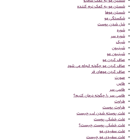
شستن مو به کمک شامپو
شستن مو به کمک نرم کننده
شستن موها
شکستگی مو
شل شدن پوست
شوره
شوره سر
شیک
شینیون
شینیون مو
صاف کردن مو
صاف کردن مو چگونه انجام می شود
صاف کردن موهای فر
صورت
طاس
طاسی سر
طاسی سر را چگونه درمان کنیم؟
طراوت
طراوت پوست
علت پوسته شدن لب چیست
علت خشکی پوست
علت خشکی پوست چیست؟
علت سفیدی مو
علت سفیدی مو چیست