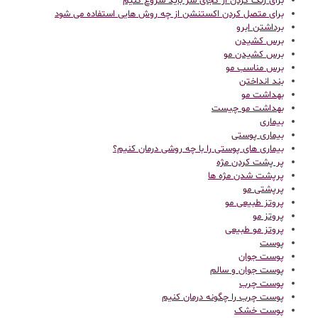
برای رنگ کردن از کجای سر باید شروع کنیم
برای متصل کردن اکستنشن از چه روش هایی استفاده می شود
برداشتن ابرو
برس کشیدن
برس کشیدن مو
برس مناسب مو
بند انداختن
بهداشت مو
بهداشت مو چیست
بیماری
بیماری پوستی
بیماری های پوستی را با چه روشی درمان کنیم؟
پر پشت کردن مژه
پرپشت شدن مژه ها
پرپشتی مو
پروتز طبیعی مو
پروتز مو
پروتز مو طبیعی
پوست
پوست جوان
پوست جوان و سالم
پوست چرب
پوست چرب را چگونه درمان کنیم
پوست خشک