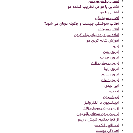
آشنایی با شپش سر
آشنایی با عوامل تخریب کننده مو
آشنایی با مو
آفتاب سوختگی
آفتاب سوختگی چیست و چگونه درمان می شود؟
آفتاب سوخته
آماده سازی مو برای رنگ کردن
آموزش شانه کردن مو
ابرو
ابروی پهن
ابروی جذاب
ابروی خوش حالت
ابروی زیبا
ابروی سالم
ابروی منظم
اپی لیدی
اپیدرم
اپیلاسیون
اپیلاسیون با الکترولیز
از بین بردن موهای زائد
از بین بردن موهای زائو بدن
از کجا بدانیم شپش داریم
اصطلاح بانک مو
افتادگی پوست