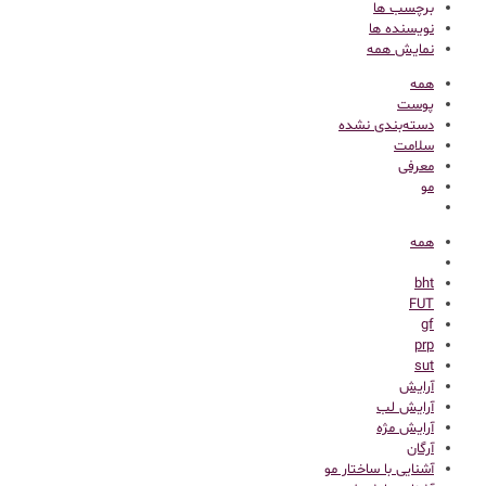
برچسب ها
نویسنده ها
نمایش همه
همه
پوست
دسته‌بندی نشده
سلامت
معرفی
مو
همه
bht
FUT
gf
prp
sut
آرایش
آرایش لب
آرایش مژه
آرگان
آشنایی با ساختار مو