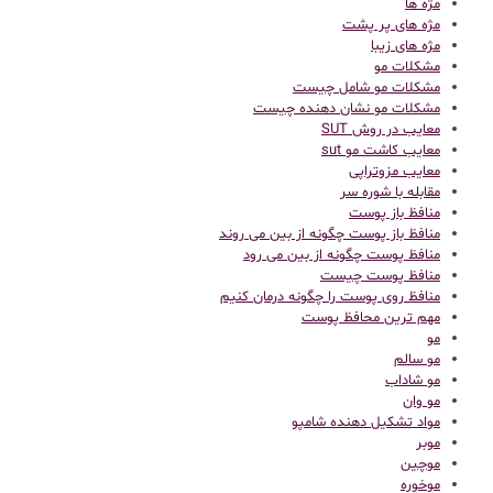
مژه ها
مژه های پر پشت
مژه های زیبا
مشکلات مو
مشکلات مو شامل چیست
مشکلات مو نشان دهنده چیست
معایب در روش SUT
معایب کاشت مو sut
معایب مزوتراپی
مقابله با شوره سر
منافظ باز پوست
منافظ باز پوست چگونه از بین می روند
منافظ پوست چگونه از بین می رود
منافظ پوست چیست
منافظ روی پوست را چگونه درمان کنیم
مهم ترین محافظ پوست
مو
مو سالم
مو شاداب
مو وان
مواد تشکیل دهنده شامپو
موبر
موچین
موخوره