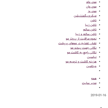
موی وام
موی وان
موی وز
میکروپیگمنتیشن
ناخن
ناخن زیبا
ناخن سالم
ناخن سالم و زیبا
نحوه مراقبت از پروتز مو
نقش تغذیه در موهای پرپشت
نکاتی جهت پیوند مو
نکاتی راجع به کاشت مو
نیاسین
هزینه کاشت و ترمیم مو
ویتامین
همه
مدیر سایت
2019-01-16