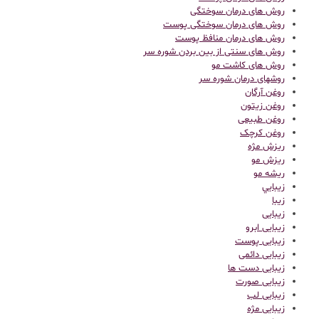
روش های درمان سوختگی
روش های درمان سوختگی پوست
روش های درمان منافظ پوست
روش های سنتی از بین بردن شوره سر
روش های کاشت مو
روشهای درمان شوره سر
روغن آرگان
روغن زیتون
روغن طبیعی
روغن کرچک
ریزش مژه
ریزش مو
ریشه مو
زيبايي
زیبا
زیبایی
زیبایی ابرو
زیبایی پوست
زیبایی دائمی
زیبایی دست ها
زیبایی صورت
زیبایی لب
زیبایی مژه