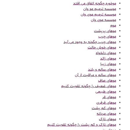
موخوره چگونه اتفاق می افتد
موسسه ترمیم مو وان
موسسه ترمیم موی وان
موسسه موی وان
موم
موهای پرپشت
موهای چرب
موهای چرب چگونه به وجود می آید
موهای خوش حالت
موهای دلخواه
موهای زائد
موهای زیبا
موهای سالم و بلند
موهای سالم و مراقبت از آن
موهای صاف
موهای ضعیف را چگونه تقویت کنیم
موهای طبیعی
موهای فر
موهای فرفری
موهای کم پشت
موهای مردانه
موهای نازک
موهای نازک و کم پشت را چگونه تقویت کنیم