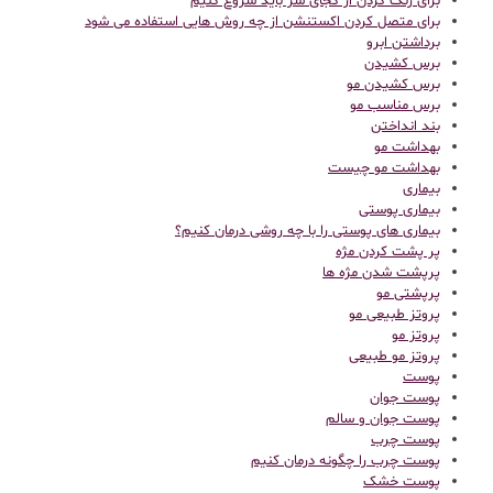
برای رنگ کردن از کجای سر باید شروع کنیم
برای متصل کردن اکستنشن از چه روش هایی استفاده می شود
برداشتن ابرو
برس کشیدن
برس کشیدن مو
برس مناسب مو
بند انداختن
بهداشت مو
بهداشت مو چیست
بیماری
بیماری پوستی
بیماری های پوستی را با چه روشی درمان کنیم؟
پر پشت کردن مژه
پرپشت شدن مژه ها
پرپشتی مو
پروتز طبیعی مو
پروتز مو
پروتز مو طبیعی
پوست
پوست جوان
پوست جوان و سالم
پوست چرب
پوست چرب را چگونه درمان کنیم
پوست خشک