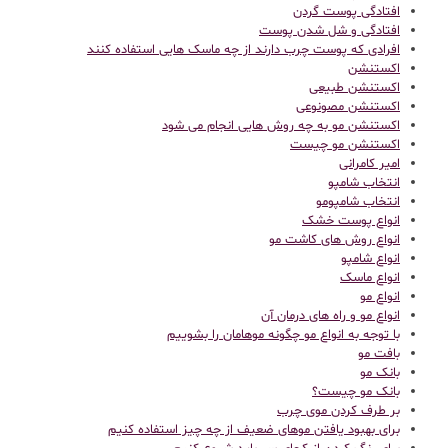
افتادگی پوست گردن
افتادگی و شل شدن پوست
افرادی که پوست چرب دارند از چه ماسک هایی استفاده کنند
اکستنشن
اکستنشن طبیعی
اکستنشن مصونوعی
اکستنشن مو به چه روش هایی انجام می شود
اکستنشن مو چیست
امیر کامرانی
انتخاب شامپو
انتخاب شامپومو
انواع پوست خشک
انواع روش های کاشت مو
انواع شامپو
انواع ماسک
انواع مو
انواع مو و راه های درمان آن
با توجه به انواع مو چگونه موهامان را بشوییم
بافت مو
بانک مو
بانک مو چیست؟
بر طرف کردن موی چرب
برای بهبود یافتن موهای ضعیف از چه چیز استفاده کنیم