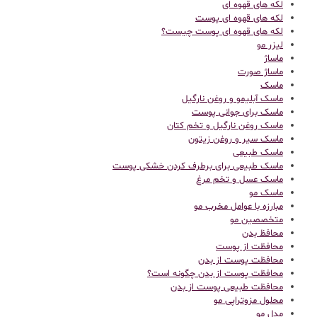
لکه های قهوه ای
لکه های قهوه ای پوست
لکه های قهوه ای پوست چیست؟
لیزر مو
ماساژ
ماساژ صورت
ماسک
ماسک آبلیمو و روغن نارگیل
ماسک برای جوانی پوست
ماسک روغن نارگیل و تخم کتان
ماسک سیر و روغن زیتون
ماسک طبیعی
ماسک طبیعی برای برطرف کردن خشکی پوست
ماسک عسل و تخم مرغ
ماسک مو
مبارزه با عوامل مخرب مو
متخصصین مو
محافظ بدن
محافظت از پوست
محافظت پوست از بدن
محافظت پوست از بدن چگونه است؟
محافظت طبیعی پوست از بدن
محلول مزوتراپی مو
مدل مو