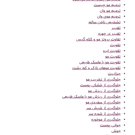
ترمیم مو چیست
ترمیم مو وان
ترمیم موی وان
تشخیص ناخن سالم
تغییر
تغییر در چهره
تفاوت پروتز مو و کلاه گیس
تقویت
تقویت ابرو
تقویت مو
تقویت مو با ماسک طبیعی
تقویت موهای نازک و کم پشت
جذابیت
جلوگیری از تخریب مو
جلوگیری از خشکی پوست
جلوگیری از ریزش مو
جلوگیری از ریزش مو با ماسک طبیعی
جلوگیری از سفیدی مو
جلوگیری از شپش سر
جلوگیری از شوره سر
جلوگیری از موخوره
جوانی پوست
جوش