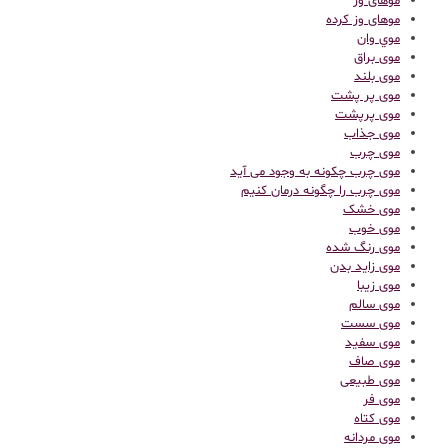
موهای وز
موهای وز کرده
موي وان
موی براق
موی بلند
موی پر پشت
موی پرپشت
موی جذاب
موی چرب
موی چرب چکونه به وجود می آید
موی چرب را چگونه درمان کنیم
موی خشک
موی خوب
موی رنگ شده
موی زاید بدن
موی زیبا
موی سالم
موی سست
موی سفید
موی صاف
موی طبیعی
موی فر
موی کتاه
موی مردانه