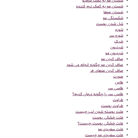
شستن مو به کمک شامپو
شستن مو به کمک نرم کننده
شستن موها
شکستگی مو
شل شدن پوست
شوره
شوره سر
شیک
شینیون
شینیون مو
صاف کردن مو
صاف کردن مو چگونه انجام می شود
صاف کردن موهای فر
صورت
طاس
طاسی سر
طاسی سر را چگونه درمان کنیم؟
طراوت
طراوت پوست
علت پوسته شدن لب چیست
علت خشکی پوست
علت خشکی پوست چیست؟
علت سفیدی مو
علت سفیدی مو چیست