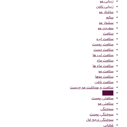
زیبایی مو
زیبایی ناخن
ساختار مو
سالم
سشوار مو
سفیدی مو
سلامت
سلامت ابرو
سلامت پوست
سلامت دست
سلامت لب ها
سلامت مژه
سلامت مژه ها
سلامت مو
سلامت موها
سلامت ناخن
سلامت و بهداشت مو چیست
سلامتی
سلامتی پوست
سلامتی مو
سوختگی
سوختگی پوست
سوختگی درجه اول
شادابی