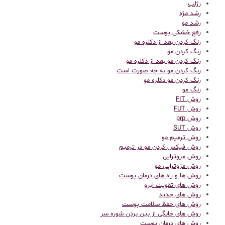
رژلب
رشد مژه
رشد مو
رفع خشکی پوست
رنگ کردن بعد از دکلره مو
رنگ کردن مو
رنگ کردن مو بعد از دکلره مو
رنگ کردن مو به چه صورت است
رنگ کردن مو دکلره مو
رنگ مو
روش FIT
روش FUT
روش prp
روش SUT
روش ترمیم مو
روش فیکس کردن مو در ترمیم
روش مزوتراپی
روش مزوتراپی مو
روش ها و راه های درمان پوست
روش های تقویت ابرو
روش های جدید
روش های حفظ سلامت پوست
روش های خانگی از بین بردن شوره سر
روش های درمان پوست