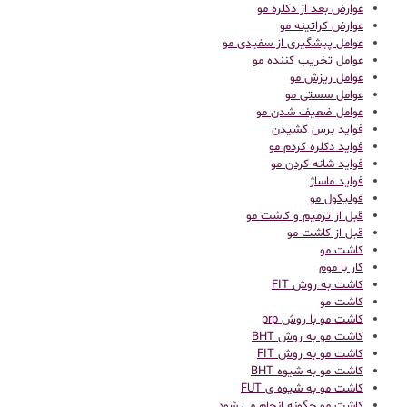
عوارض بعد از دکلره مو
عوارض کراتینه مو
عوامل پیشگیری از سفیدی مو
عوامل تخریب کننده مو
عوامل ریزش مو
عوامل سستی مو
عوامل ضعیف شدن مو
فواید برس کشیدن
فواید دکلره کردم مو
فواید شانه کردن مو
فواید ماساژ
فولیکول مو
قبل از ترمیم و کاشت مو
قبل از کاشت مو
كاشت مو
کار با موم
کاشت به روش FIT
کاشت مو
کاشت مو با روش prp
کاشت مو به روش BHT
کاشت مو به روش FIT
کاشت مو به شیوه BHT
کاشت مو به شیوه ی FUT
کاشت مو چگونه انجام می شود