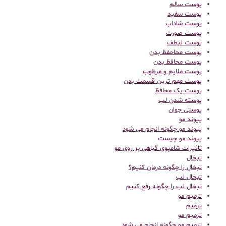
پوست سالم
پوست سفید
پوست شاداب
پوست صورت
پوست لیطف
پوست محاحفظ بدن
پوست محافظ بدن
پوست ملایم و مرطوب
پوست مهم ترین قسمت بدن
پوست یک محافظ
پوسته شدن لب
پوستی جوان
پیوند مو
پیوند مو چگونه انجام می شود
پیوند مو چیست
تاثیرات شامپوی گیاهی بر روی مو
تبخال
تبخال را چگونه درمان کنیم؟
تبخال لب
تبخال لب را چگونه رفع کنیم
ترميم مو
ترمیم
ترمیم مو
ترمیم مو چگونه انجام می شود