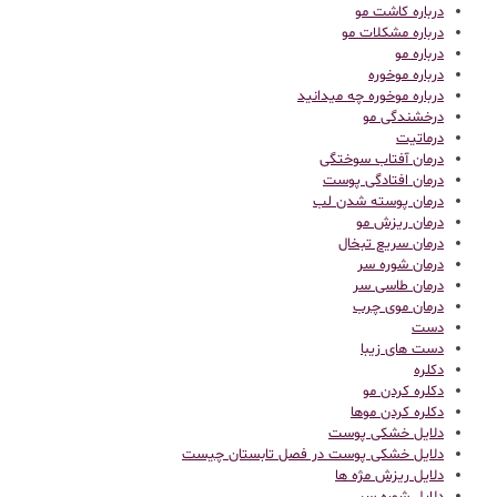
درباره کاشت مو
درباره مشکلات مو
درباره مو
درباره موخوره
درباره موخوره چه میدانید
درخشندگی مو
درماتیت
درمان آفتاب سوختگی
درمان افتادگی پوست
درمان پوسته شدن لب
درمان ریزش مو
درمان سریع تبخال
درمان شوره سر
درمان طاسی سر
درمان موی چرب
دست
دست های زیبا
دکلره
دکلره کردن مو
دکلره کردن موها
دلایل خشکی پوست
دلایل خشکی پوست در فصل تابستان چیست
دلایل ریزش مژه ها