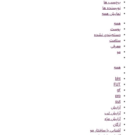
برچسب ها
نویسنده ها
نمایش همه
همه
پوست
دسته‌بندی نشده
سلامت
معرفی
مو
همه
bht
FUT
gf
prp
sut
آرایش
آرایش لب
آرایش مژه
آرگان
آشنایی با ساختار مو