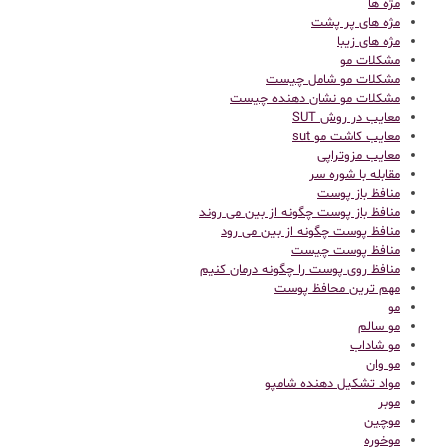
مژه ها
مژه های پر پشت
مژه های زیبا
مشکلات مو
مشکلات مو شامل چیست
مشکلات مو نشان دهنده چیست
معایب در روش SUT
معایب کاشت مو sut
معایب مزوتراپی
مقابله با شوره سر
منافظ باز پوست
منافظ باز پوست چگونه از بین می روند
منافظ پوست چگونه از بین می رود
منافظ پوست چیست
منافظ روی پوست را چگونه درمان کنیم
مهم ترین محافظ پوست
مو
مو سالم
مو شاداب
مو وان
مواد تشکیل دهنده شامپو
موبر
موچین
موخوره