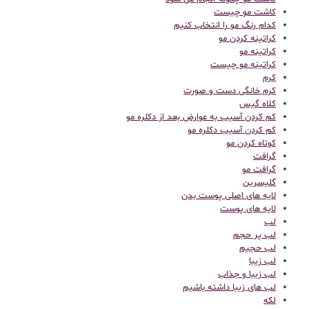
کاشت مو چیست
کدام رنگ مو را انتخاب کنیم
کراتینه کردن مو
کراتینه مو
کراتینه مو چیست
کرم
کرم خانگی دست و صورت
کلاه گیس
کم کردن آسیب به عوارض بعد از دکلره مو
کم کردن آسیب دکلره مو
کوتاه کردن مو
گرافت
گرافت مو
گلیسرین
لایه های اصلی پوست بدن
لایه های پوست
لب
لب پر حجم
لب حجیم
لب زیبا
لب زیبا و جذاب
لب های زیبا داشته باشیم
لکه