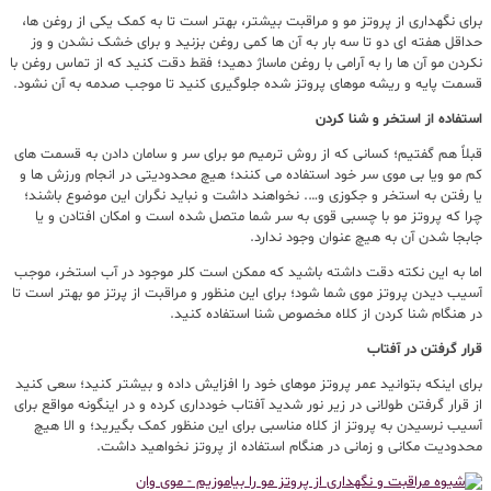
برای نگهداری از پروتز مو و مراقبت بیشتر، بهتر است تا به کمک یکی از روغن ها،
حداقل هفته ای دو تا سه بار به آن ها کمی روغن بزنید و برای خشک نشدن و وز
نکردن مو آن ها را به آرامی با روغن ماساژ دهید؛ فقط دقت کنید که از تماس روغن با
قسمت پایه و ریشه موهای پروتز شده جلوگیری کنید تا موجب صدمه به آن نشود.
استفاده از استخر و شنا کردن
قبلاً هم گفتیم؛ کسانی که از روش ترمیم مو برای سر و سامان دادن به قسمت های
کم مو ویا بی موی سر خود استفاده می کنند؛ هیچ محدودیتی در انجام ورزش ها و
یا رفتن به استخر و جکوزی و…. نخواهند داشت و نباید نگران این موضوع باشند؛
چرا که پروتز مو با چسبی قوی به سر شما متصل شده است و امکان افتادن و یا
جابجا شدن آن به هیچ عنوان وجود ندارد.
اما به این نکته دقت داشته باشید که ممکن است کلر موجود در آب استخر، موجب
آسیب دیدن پروتز موی شما شود؛ برای این منظور و مراقبت از پرتز مو بهتر است تا
در هنگام شنا کردن از کلاه مخصوص شنا استفاده کنید.
قرار گرفتن در آفتاب
برای اینکه بتوانید عمر پروتز موهای خود را افزایش داده و بیشتر کنید؛ سعی کنید
از قرار گرفتن طولانی در زیر نور شدید آفتاب خودداری کرده و در اینگونه مواقع برای
آسیب نرسیدن به پروتز از کلاه مناسبی برای این منظور کمک بگیرید؛ و الا هیچ
محدودیت مکانی و زمانی در هنگام استفاده از پروتز نخواهید داشت.