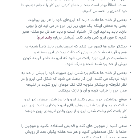
است. اتفاقاً بهتر است بعد از حمام کردن این کار را انجام دهیم. تا
درد کمتری را احساس کنیم.
بعضی از خانم ها عادت دارند که ابروهای خود را هر روز بردارند.
یعنی به محض اینکه یک موی ریز زیر ابرو در می آید آن را برمی
دارند باید بدانید این کار اشتباه است و باید حداقل دو هفته صبر
کنیم تا موی ابرو کمی رشد کند. (بیشتر درباره
رشد ابرو
)
بیشتر خانم ها تصور می کنند که ابروهایشان باید کاملاً شبیه به
هم و قرینه باشند در صورتی که دقت زیاد در این مسئله و
حساسیت در این مورد باعث می شود که ابرو به خاطر قرینه کردن
بیش از حد برداشته شده و نازک شود.
بعضی از خانم ها هنگام برداشتن ابرو صورت خود را بیش از حد به
آینه نزدیک می کنند. این کار باعث می شود که شکل کلی ابرو را در
نظر نگرفته و بیشتر متوجه تک تک موهای ابرو شوند در نتیجه
مدل ابرو را خراب کرده و آن را نازک میکنند.
موقع برداشتن ابرو، سعی کنید ابرو را با برداشتن موهای زیر ابرو
حالت دهید و از برداشتن موهای بالای ابرو خودداری کنید. زیرا این
کار باعث کم پشت شدن ابرو و از بین رفتن ابروهای پهن خواهد
شد.
سعی کنید از موچین های کند و قدیمی استفاده نکنید و موچین را
حتما با الکل ضدعفونی کنید و هر سه هفته یکبار، بعد از رویش
موهای ابرو، آن را مرتب کنید.