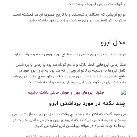
از آنها باعث ریزش ابروها خواهد شد.
لوازم آرایشی که استاندارد نیستند و یا تاریخ مصرف آن ها گذشته است
میتواند اثر نامطلوبی بر روی سلامت و زیبایی فرد داشته باشد.
مدل ابرو
در هر زمانی مدل ابروی خاصی به اصطلاح روی بورس بوده و طرفدار دارد.
مثلاً زمانی ابروهایی کاملا نازک و با دم کوتاه مد بود یا زمانی با برداشتن
کامل ابروها به وسیله ی تاتو ابرویی را که مد بود به جای ابرو خود در
واقع طراحی می‌کردند که در این صورت احتمال دارد هیچ وقت ابروی شما
به حالت اول بر نگردد زیرا این
موها
از ریشه برداشته شده اند.
چند نکته در مورد برداشتن ابرو
می شود گفت که اکثر خانم ها هیچ وقت به مدل ابروی ایده‌آل شان نمی
رسند و همیشه حس می‌کنند که ابروهای پهن و خوش حالتی ندارند. در
اینجا به چند اشتباه در موقع برداشتن ابرو اشاره می کنیم
این تصور که باید قبل از استحمام ابروها را برداریم کاملا اشتباه