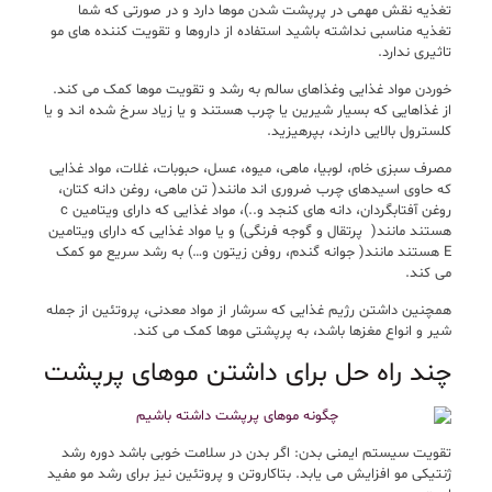
تغذیه نقش مهمی در پرپشت شدن موها دارد و در صورتی که شما
تغذیه مناسبی نداشته باشید استفاده از داروها و تقویت کننده های مو
تاثیری ندارد.
خوردن مواد غذایی وغذاهای سالم به رشد و تقویت موها کمک می کند.
از غذاهایی که بسیار شیرین یا چرب هستند و یا زیاد سرخ شده اند و یا
کلسترول بالایی دارند، بپرهیزید.
مصرف سبزی خام، لوبیا، ماهی، میوه، عسل، حبوبات، غلات، مواد غذایی
که حاوی اسیدهای چرب ضروری اند مانند( تن ماهی، روغن دانه کتان،
روغن آفتابگردان، دانه های کنجد و..)، مواد غذایی که دارای ویتامین c
هستند مانند( پرتقال و گوجه فرنگی) و یا مواد غذایی که دارای ویتامین
E هستند مانند( جوانه گندم، روفن زیتون و…) به رشد سریع مو کمک
می کند.
همچنین داشتن رژیم غذایی که سرشار از مواد معدنی، پروتئین از جمله
شیر و انواع مغزها باشد، به پرپشتی موها کمک می کند.
چند راه حل برای داشتن موهای پرپشت
تقویت سیستم ایمنی بدن: اگر بدن در سلامت خوبی باشد دوره رشد
ژنتیکی مو افزایش می یابد. بتاکاروتن و پروتئین نیز برای رشد مو مفید