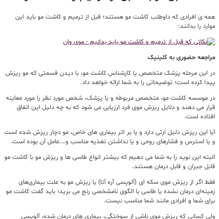
همه ی افرادی که داوطلب کاشت مو هستند؛ قبل از ترمیم و کاشت مو باید این
موارد را بدانند:
مراجعه حضوری به کلینیک
در این مرحله پزشک متخصص یا کارشناس کاشت مو، با دیدن قسمتی که مو ریزش
پیدا کرده است؛ توضیحاتی را به شما ارائه خواهد داد.
در موسسه کاشت مو، متخصص مربوطه و یا پزشک، شخص مورد نظر را مورد معاینه
قرار می دهند و دلایل ریزش موی فرد ارزیابی می شود که به چه دلیل این اتفاق
افتاده است.
آیا این ریزش دلیل ارثی دارد و یا بر اثر بیماری های خاص، مو دچار ریزش شده است
و یا استرس و فشارهای روحی و یا نداشتن تغذیه مناسب و….عامل آن بوده است.
البته این نوید را به شما می دهیم که بیشتر انواع طاسی ها و ریزش مو با کاشت مو
قابل جبران و قابل درمان هستند.
فقط اگر از ریزش موی سکه ای (آلوپسی آره آتا) یا ریزش مو به علت بیماری‌های
زمینه‌ای درمان نشده یا طاسی با الگوی نامشخصی رنج می برید؛ باید گفت کاشت مو
برای شما و افرادی مانند شما مناسب نیست.
ولی کسانی که ریزش موی ناشی از سوختگی، بیماری های درمان شده، آلوپسی