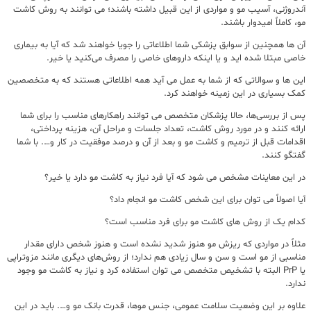
آندروژنی، آسیب مو و مواردی از این قبیل داشته باشند؛ می توانند به روش کاشت
مو، کاملاً امیدوار باشند.
آن ها همچنین از سوابق پزشکی شما اطلاعاتی را جویا خواهند شد که آیا به بیماری
خاصی مبتلا شده اید و یا اینکه داروهای خاصی را مصرف می‌کنید یا خیر.
این ها و سوالاتی که از شما به عمل می آید همه اطلاعاتی هستند که به متخصصین
کمک بسیاری در این زمینه خواهند کرد.
پس از بررسی‌ها، حالا پزشکان متخصص می توانند راهکارهای مناسب را برای شما
ارائه کنند و در مورد روش کاشت، تعداد جلسات و مراحل آن، هزینه پرداختی،
اقدامات قبل از ترمیم و کاشت مو و بعد از آن و درصد موفقیت در کار و…. با شما
گفتگو کنند.
در این معاینات مشخص می شود که آیا فرد نیاز به کاشت مو دارد یا خیر؟
آیا اصولاً می توان برای این شخص کاشت مو انجام داد؟
کدام یک از روش های کاشت مو برای فرد مناسب است؟
مثلاً در مواردی که ریزش مو هنوز شدید نشده است و هنوز شخص دارای مقدار
مناسبی از مو است و سن و سال زیادی هم ندارد؛ از روش‌های دیگری مانند مزوتراپی
یا PrP البته با تشخیص متخصص می توان استفاده کرد و نیاز به کاشت مو وجود
ندارد.
علاوه بر این وضعیت سلامت عمومی، جنس موها، قدرت بانک مو و…. باید در این