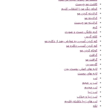
کاشت مو چیست
کدام رنگ مو را انتخاب کنیم
کراتینه کردن مو
کراتینه مو
کراتینه مو چیست
کرم
کرم خانگی دست و صورت
کلاه گیس
کم کردن آسیب به عوارض بعد از دکلره مو
کم کردن آسیب دکلره مو
کوتاه کردن مو
گرافت
گرافت مو
گلیسرین
لایه های اصلی پوست بدن
لایه های پوست
لب
لب پر حجم
لب حجیم
لب زیبا
لب زیبا و جذاب
لب های زیبا داشته باشیم
لکه