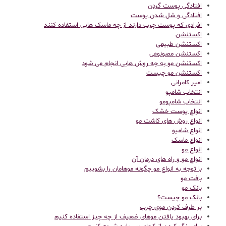
افتادگی پوست گردن
افتادگی و شل شدن پوست
افرادی که پوست چرب دارند از چه ماسک هایی استفاده کنند
اکستنشن
اکستنشن طبیعی
اکستنشن مصونوعی
اکستنشن مو به چه روش هایی انجام می شود
اکستنشن مو چیست
امیر کامرانی
انتخاب شامپو
انتخاب شامپومو
انواع پوست خشک
انواع روش های کاشت مو
انواع شامپو
انواع ماسک
انواع مو
انواع مو و راه های درمان آن
با توجه به انواع مو چگونه موهامان را بشوییم
بافت مو
بانک مو
بانک مو چیست؟
بر طرف کردن موی چرب
برای بهبود یافتن موهای ضعیف از چه چیز استفاده کنیم