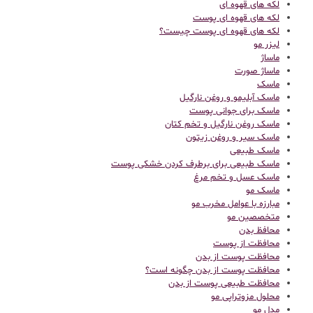
لکه های قهوه ای
لکه های قهوه ای پوست
لکه های قهوه ای پوست چیست؟
لیزر مو
ماساژ
ماساژ صورت
ماسک
ماسک آبلیمو و روغن نارگیل
ماسک برای جوانی پوست
ماسک روغن نارگیل و تخم کتان
ماسک سیر و روغن زیتون
ماسک طبیعی
ماسک طبیعی برای برطرف کردن خشکی پوست
ماسک عسل و تخم مرغ
ماسک مو
مبارزه با عوامل مخرب مو
متخصصین مو
محافظ بدن
محافظت از پوست
محافظت پوست از بدن
محافظت پوست از بدن چگونه است؟
محافظت طبیعی پوست از بدن
محلول مزوتراپی مو
مدل مو