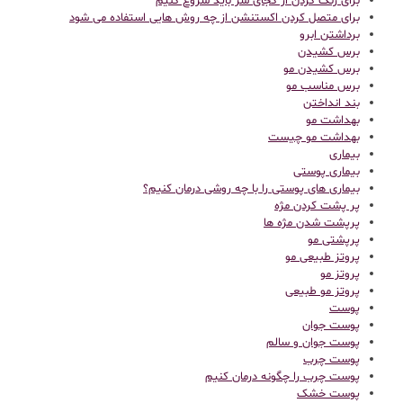
برای رنگ کردن از کجای سر باید شروع کنیم
برای متصل کردن اکستنشن از چه روش هایی استفاده می شود
برداشتن ابرو
برس کشیدن
برس کشیدن مو
برس مناسب مو
بند انداختن
بهداشت مو
بهداشت مو چیست
بیماری
بیماری پوستی
بیماری های پوستی را با چه روشی درمان کنیم؟
پر پشت کردن مژه
پرپشت شدن مژه ها
پرپشتی مو
پروتز طبیعی مو
پروتز مو
پروتز مو طبیعی
پوست
پوست جوان
پوست جوان و سالم
پوست چرب
پوست چرب را چگونه درمان کنیم
پوست خشک