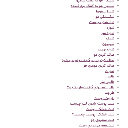
شستن مو به کمک شامپو
شستن مو به کمک نرم کننده
شستن موها
شکستگی مو
شل شدن پوست
شوره
شوره سر
شیک
شینیون
شینیون مو
صاف کردن مو
صاف کردن مو چگونه انجام می شود
صاف کردن موهای فر
صورت
طاس
طاسی سر
طاسی سر را چگونه درمان کنیم؟
طراوت
طراوت پوست
علت پوسته شدن لب چیست
علت خشکی پوست
علت خشکی پوست چیست؟
علت سفیدی مو
علت سفیدی مو چیست