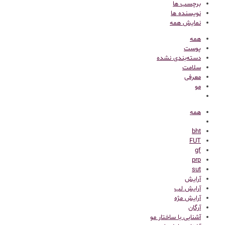
برچسب ها
نویسنده ها
نمایش همه
همه
پوست
دسته‌بندی نشده
سلامت
معرفی
مو
همه
bht
FUT
gf
prp
sut
آرایش
آرایش لب
آرایش مژه
آرگان
آشنایی با ساختار مو