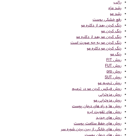
رژلب
رشد مژه
رشد مو
رفع خشکی پوست
رنگ کردن بعد از دکلره مو
رنگ کردن مو
رنگ کردن مو بعد از دکلره مو
رنگ کردن مو به چه صورت است
رنگ کردن مو دکلره مو
رنگ مو
روش FIT
روش FUT
روش prp
روش SUT
روش ترمیم مو
روش فیکس کردن مو در ترمیم
روش مزوتراپی
روش مزوتراپی مو
روش ها و راه های درمان پوست
روش های تقویت ابرو
روش های جدید
روش های حفظ سلامت پوست
روش های خانگی از بین بردن شوره سر
روش های درمان پوست