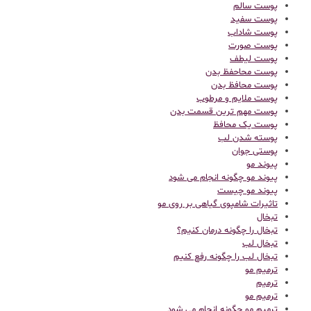
پوست سالم
پوست سفید
پوست شاداب
پوست صورت
پوست لیطف
پوست محاحفظ بدن
پوست محافظ بدن
پوست ملایم و مرطوب
پوست مهم ترین قسمت بدن
پوست یک محافظ
پوسته شدن لب
پوستی جوان
پیوند مو
پیوند مو چگونه انجام می شود
پیوند مو چیست
تاثیرات شامپوی گیاهی بر روی مو
تبخال
تبخال را چگونه درمان کنیم؟
تبخال لب
تبخال لب را چگونه رفع کنیم
ترميم مو
ترمیم
ترمیم مو
ترمیم مو چگونه انجام می شود