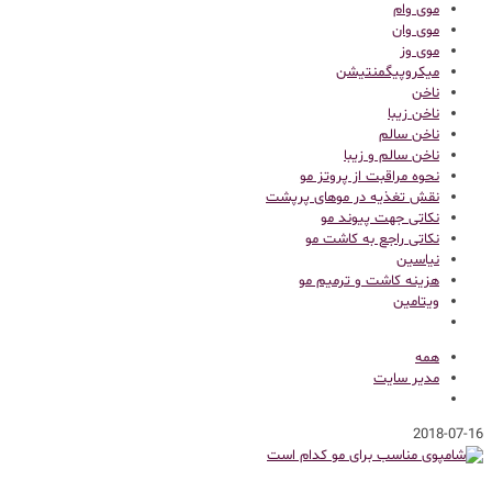
موی وام
موی وان
موی وز
میکروپیگمنتیشن
ناخن
ناخن زیبا
ناخن سالم
ناخن سالم و زیبا
نحوه مراقبت از پروتز مو
نقش تغذیه در موهای پرپشت
نکاتی جهت پیوند مو
نکاتی راجع به کاشت مو
نیاسین
هزینه کاشت و ترمیم مو
ویتامین
همه
مدیر سایت
2018-07-16