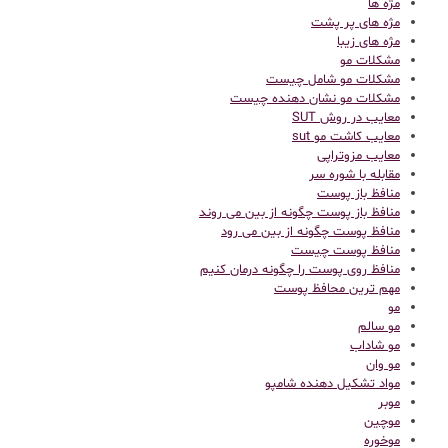
مژه ها
مژه های پر پشت
مژه های زیبا
مشکلات مو
مشکلات مو شامل چیست
مشکلات مو نشان دهنده چیست
معایب در روش SUT
معایب کاشت مو sut
معایب مزوتراپی
مقابله با شوره سر
منافظ باز پوست
منافظ باز پوست چگونه از بین می روند
منافظ پوست چگونه از بین می رود
منافظ پوست چیست
منافظ روی پوست را چگونه درمان کنیم
مهم ترین محافظ پوست
مو
مو سالم
مو شاداب
مو وان
مواد تشکیل دهنده شامپو
موبر
موچین
موخوره