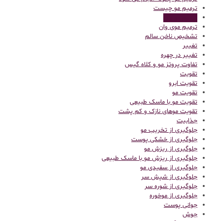
ترمیم مو چیست
ترمیم مو وان
ترمیم موی وان
تشخیص ناخن سالم
تغییر
تغییر در چهره
تفاوت پروتز مو و کلاه گیس
تقویت
تقویت ابرو
تقویت مو
تقویت مو با ماسک طبیعی
تقویت موهای نازک و کم پشت
جذابیت
جلوگیری از تخریب مو
جلوگیری از خشکی پوست
جلوگیری از ریزش مو
جلوگیری از ریزش مو با ماسک طبیعی
جلوگیری از سفیدی مو
جلوگیری از شپش سر
جلوگیری از شوره سر
جلوگیری از موخوره
جوانی پوست
جوش