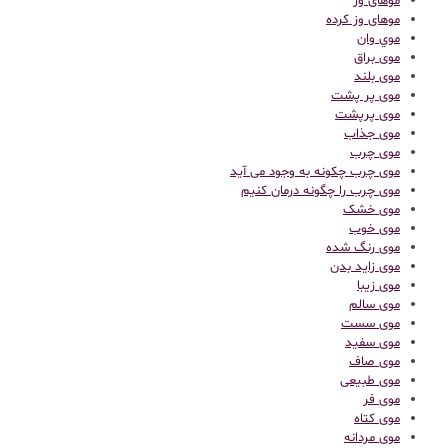
موهای وز
موهای وز کرده
موي وان
موی براق
موی بلند
موی پر پشت
موی پرپشت
موی جذاب
موی چرب
موی چرب چکونه به وجود می آید
موی چرب را چگونه درمان کنیم
موی خشک
موی خوب
موی رنگ شده
موی زاید بدن
موی زیبا
موی سالم
موی سست
موی سفید
موی صاف
موی طبیعی
موی فر
موی کتاه
موی مردانه