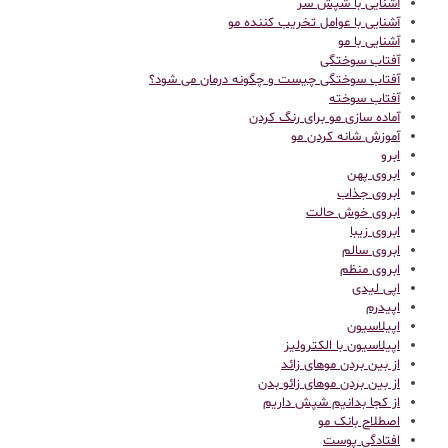
آشنایی با شپش سر
آشنایی با عوامل تخریب کننده مو
آشنایی با مو
آفتاب سوختگی
آفتاب سوختگی چیست و چگونه درمان می شود؟
آفتاب سوخته
آماده سازی مو برای رنگ کردن
آموزش شانه کردن مو
ابرو
ابروی پهن
ابروی جذاب
ابروی خوش حالت
ابروی زیبا
ابروی سالم
ابروی منظم
اپی لیدی
اپیدرم
اپیلاسیون
اپیلاسیون با الکترولیز
از بین بردن موهای زائد
از بین بردن موهای زائو بدن
از کجا بدانیم شپش داریم
اصطلاح بانک مو
افتادگی پوست