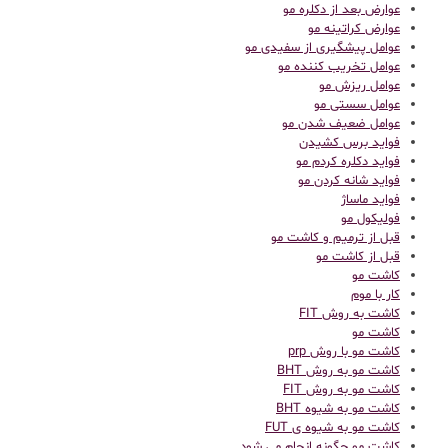
عوارض بعد از دکلره مو
عوارض کراتینه مو
عوامل پیشگیری از سفیدی مو
عوامل تخریب کننده مو
عوامل ریزش مو
عوامل سستی مو
عوامل ضعیف شدن مو
فواید برس کشیدن
فواید دکلره کردم مو
فواید شانه کردن مو
فواید ماساژ
فولیکول مو
قبل از ترمیم و کاشت مو
قبل از کاشت مو
كاشت مو
کار با موم
کاشت به روش FIT
کاشت مو
کاشت مو با روش prp
کاشت مو به روش BHT
کاشت مو به روش FIT
کاشت مو به شیوه BHT
کاشت مو به شیوه ی FUT
کاشت مو چگونه انجام می شود