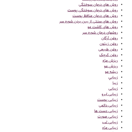
روش های درمان سوختگی
روش های درمان سوختگی پوست
روش های درمان منافظ پوست
روش های سنتی از بین بردن شوره سر
روش های کاشت مو
روشهای درمان شوره سر
روغن آرگان
روغن زیتون
روغن طبیعی
روغن کرچک
ریزش مژه
ریزش مو
ریشه مو
زيبايي
زیبا
زیبایی
زیبایی ابرو
زیبایی پوست
زیبایی دائمی
زیبایی دست ها
زیبایی صورت
زیبایی لب
زیبایی مژه