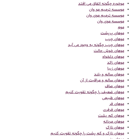
موخوره چگونه اتفاق می افتد
موسسه ترمیم مو وان
موسسه ترمیم موی وان
موسسه موی وان
موم
موهای پرپشت
موهای چرب
موهای چرب چگونه به وجود می آید
موهای خوش حالت
موهای دلخواه
موهای زائد
موهای زیبا
موهای سالم و بلند
موهای سالم و مراقبت از آن
موهای صاف
موهای ضعیف را چگونه تقویت کنیم
موهای طبیعی
موهای فر
موهای فرفری
موهای کم پشت
موهای مردانه
موهای نازک
موهای نازک و کم پشت را چگونه تقویت کنیم