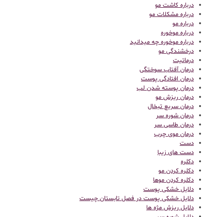
درباره کاشت مو
درباره مشکلات مو
درباره مو
درباره موخوره
درباره موخوره چه میدانید
درخشندگی مو
درماتیت
درمان آفتاب سوختگی
درمان افتادگی پوست
درمان پوسته شدن لب
درمان ریزش مو
درمان سریع تبخال
درمان شوره سر
درمان طاسی سر
درمان موی چرب
دست
دست های زیبا
دکلره
دکلره کردن مو
دکلره کردن موها
دلایل خشکی پوست
دلایل خشکی پوست در فصل تابستان چیست
دلایل ریزش مژه ها